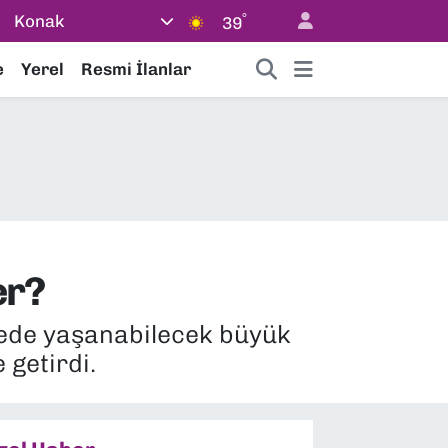
°
Konak
39
e
Yerel
Resmi İlanlar
er?
gede yaşanabilecek büyük
getirdi.