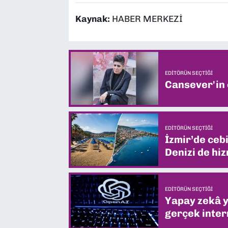
Kaynak:
HABER MERKEZİ
EDITÖRÜN SEÇTIĞI
Cansever'in
EDITÖRÜN SEÇTIĞI
İzmir’de ceb
Denizi de hiz
EDITÖRÜN SEÇTIĞI
Yapay zekâ yi
gerçek intern