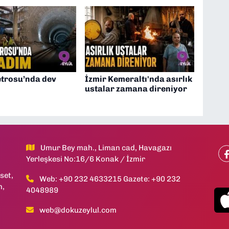
trosu’nda dev
İzmir Kemeraltı'nda asırlık
ustalar zamana direniyor
Umur Bey mah., Liman cad, Havagazı
Yerleşkesi No:16/6 Konak / İzmir
set,
Web: +90 232 4633215 Gazete: +90 232
h,
4048989
web@dokuzeylul.com