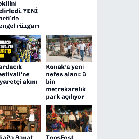
ekilini
elirledi, YENİ
arti’de
engel rüzgarı
ardacık
Konak’a yeni
estivali'ne
nefes alanı: 6
iyaretçi akını
bin
metrekarelik
park açılıyor
liağa Sanat
TeosFest