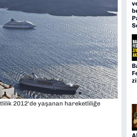
v
b
P
S
B
F
z
ilik 2012'de yaşanan hareketliliğe
A