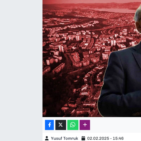
SAĞLIK
SPOR
TEKNOLOJİ
YAŞAM
YEREL YÖNETİMLER
Yusuf Tomruk
02.02.2025 - 15:46