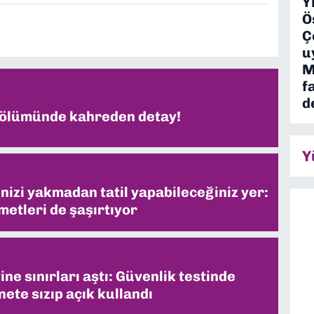
Y
Ö
Ç
u
M
f
d
 ölümünde kahreden detay!
Y
inizi yakmadan tatil yapabileceğiniz yer:
metleri de şaşırtıyor
ne sınırları aştı: Güvenlik testinde
ete sızıp açık kullandı