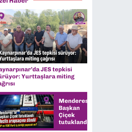
zel Haber
aynarpınar’da JES tepkisi
ürüyor: Yurttaşlara miting
ağrısı
Menderes’te
Başkan
Çiçek
tutuklandı:
CHP ve YENİ