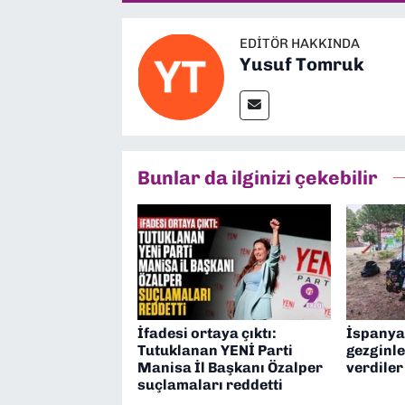
EDITÖR HAKKINDA
Yusuf Tomruk
Bunlar da ilginizi çekebilir
İfadesi ortaya çıktı:
İspanya
Tutuklanan YENİ Parti
gezginle
Manisa İl Başkanı Özalper
verdiler
suçlamaları reddetti