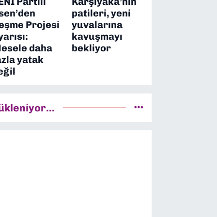
ENİ Partili
Karşıyaka’nın
sen’den
patileri, yeni
eşme Projesi
yuvalarına
yarısı:
kavuşmayı
esele daha
bekliyor
azla yatak
eğil
ükleniyor...