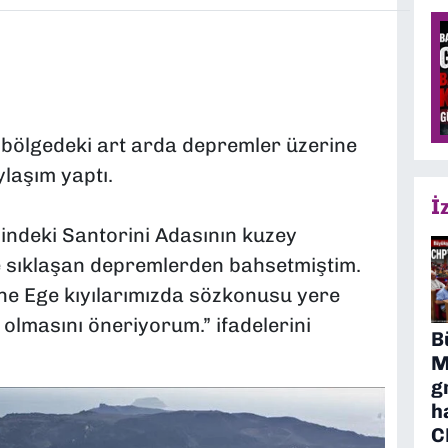
, bölgedeki art arda depremler üzerine
laşım yaptı.
İ
indeki Santorini Adasının kuzey
 sıklaşan depremlerden bahsetmiştim.
ine Ege kıyılarımızda sözkonusu yere
 olmasını öneriyorum.” ifadelerini
B
M
g
h
C