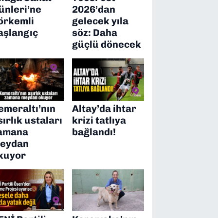
ünleri’ne
2026’dan
örkemli
gelecek yıla
aşlangıç
söz: Daha
güçlü dönecek
emeraltı’nın
Altay’da ihtar
sırlık ustaları
krizi tatlıya
amana
bağlandı!
eydan
kuyor