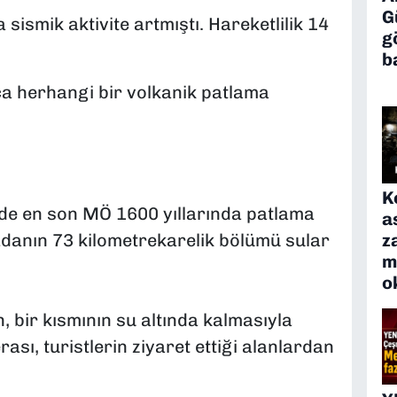
G
sismik aktivite artmıştı. Hareketlilik 14
g
b
a herhangi bir volkanik patlama
K
’de en son MÖ 1600 yıllarında patlama
a
z
adanın 73 kilometrekarelik bölümü sular
m
o
n, bir kısmının su altında kalmasıyla
sı, turistlerin ziyaret ettiği alanlardan