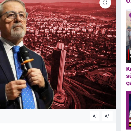
Ö
K
s
ç
-
+
A
A