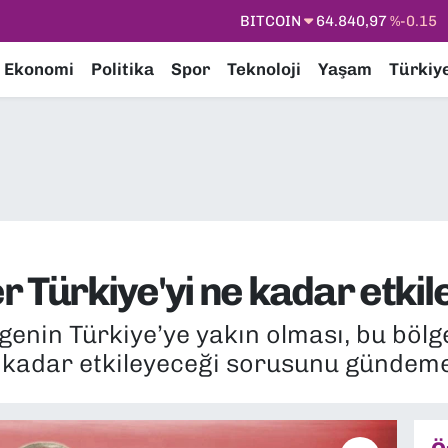
DOLAR
47,7436
%0.18
EURO
55,2510
%0.32
Ekonomi
Politika
Spor
Teknoloji
Yaşam
Türkiy
STERLİN
64,4811
%0.38
GRAM ALTIN
6660.55
%0
BİST100
13.779
%-14
BITCOIN
64.840,97
%-0.15
 Türkiye'yi ne kadar etkil
genin Türkiye’ye yakın olması, bu böl
e kadar etkileyeceği sorusunu gündeme 