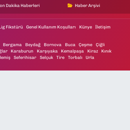
on Dakika Haberleri
Haber Arşivi
Lig Fikstürü
Genel Kullanım Koşulları
Künye
İletişim
Bergama
Beydağ
Bornova
Buca
Çeşme
Çiğli
ğlar
Karaburun
Karşıyaka
Kemalpaşa
Kiraz
Kınık
demiş
Seferihisar
Selçuk
Tire
Torbalı
Urla