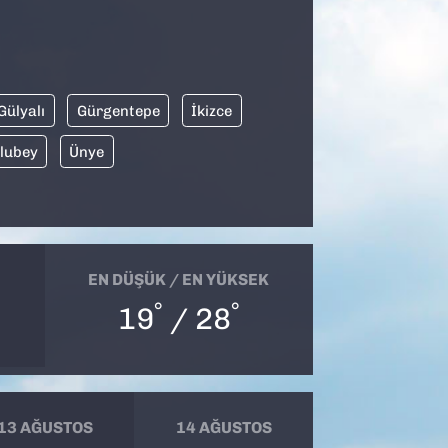
Gülyalı
Gürgentepe
İkizce
lubey
Ünye
EN DÜŞÜK / EN YÜKSEK
°
°
19
/ 28
13 AĞUSTOS
14 AĞUSTOS