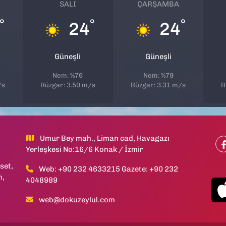
SALI
ÇARŞAMBA
°
°
°
24
24
Güneşli
Güneşli
Nem: %76
Nem: %79
/s
Rüzgar: 3.50 m/s
Rüzgar: 3.31 m/s
R
Umur Bey mah., Liman cad, Havagazı
Yerleşkesi No:16/6 Konak / İzmir
set,
Web: +90 232 4633215 Gazete: +90 232
h,
4048989
web@dokuzeylul.com