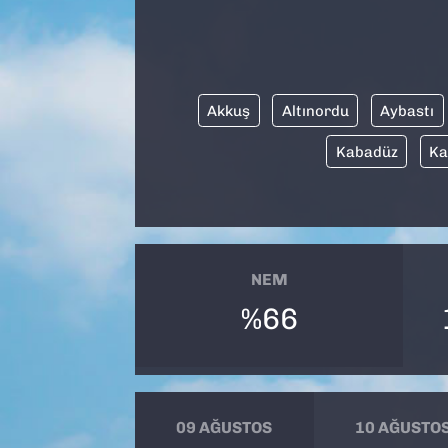
SAĞLIK
SPOR
Akkuş
Altınordu
Aybastı
TEKNOLOJİ
Kabadüz
Ka
YAŞAM
YEREL YÖNETİMLER
NEM
%66
09 AĞUSTOS
10 AĞUSTO