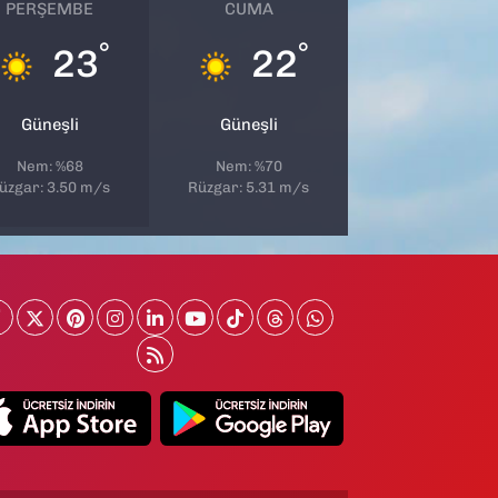
PERŞEMBE
CUMA
°
°
23
22
Güneşli
Güneşli
Nem: %68
Nem: %70
üzgar: 3.50 m/s
Rüzgar: 5.31 m/s