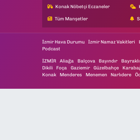
Konak Nöbetçi Eczaneler
Tüm Manşetler
S
İzmir Hava Durumu
İzmir Namaz Vakitleri
Podcast
İZMİR
Aliağa
Balçova
Bayındır
Bayraklı
Dikili
Foça
Gaziemir
Güzelbahçe
Karaba
Konak
Menderes
Menemen
Narlıdere
Ö