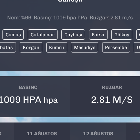
Nem: %66, Basınç: 1009 hpa hPa, Rüzgar: 2.81 m/s
Çamaş
Çatalpınar
Çaybaşı
Fatsa
Gölköy
bataş
Korgan
Kumru
Mesudiye
Perşembe
U
BASINÇ
RÜZGAR
1009 HPA
2.81 M/S
hpa
S
11 AĞUSTOS
12 AĞUSTOS