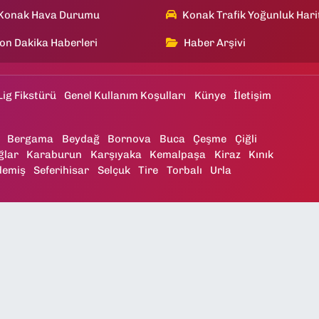
Konak Hava Durumu
Konak Trafik Yoğunluk Hari
on Dakika Haberleri
Haber Arşivi
Lig Fikstürü
Genel Kullanım Koşulları
Künye
İletişim
Bergama
Beydağ
Bornova
Buca
Çeşme
Çiğli
ğlar
Karaburun
Karşıyaka
Kemalpaşa
Kiraz
Kınık
demiş
Seferihisar
Selçuk
Tire
Torbalı
Urla