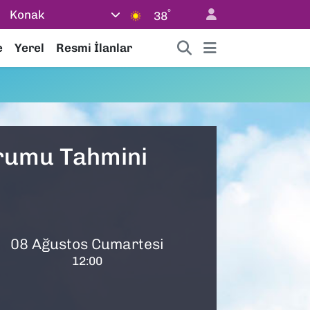
°
Konak
38
e
Yerel
Resmi İlanlar
urumu Tahmini
08 Ağustos Cumartesi
12:00