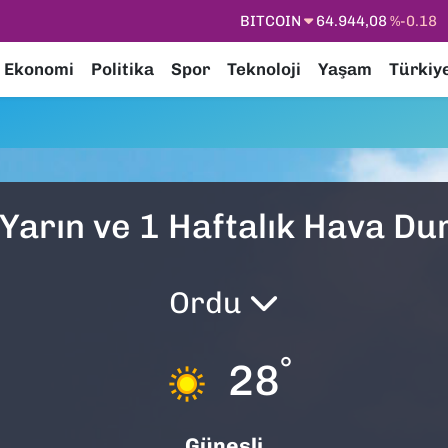
BITCOIN
64.944,08
%-0.18
DOLAR
47,7436
%0.18
Ekonomi
Politika
Spor
Teknoloji
Yaşam
Türkiy
EURO
55,2510
%0.32
STERLİN
64,4811
%0.38
GRAM ALTIN
6660.55
%0.03
BİST100
13.779
%-14
Yarın ve 1 Haftalık Hava D
Ordu
°
28
Güneşli