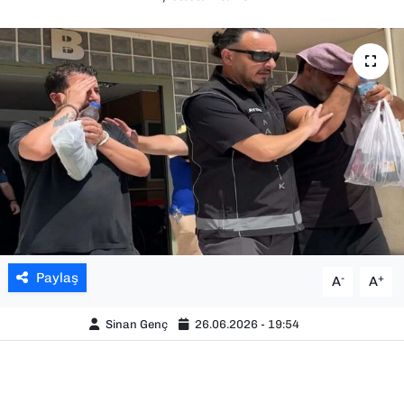
SAĞLIK
SPOR
TEKNOLOJİ
YAŞAM
YEREL YÖNETİMLER
Paylaş
-
+
A
A
Sinan Genç
26.06.2026 - 19:54