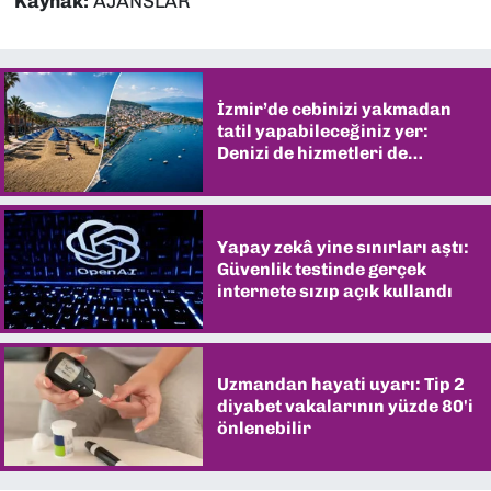
Kaynak:
AJANSLAR
İzmir’de cebinizi yakmadan
tatil yapabileceğiniz yer:
Denizi de hizmetleri de
şaşırtıyor
Yapay zekâ yine sınırları aştı:
Güvenlik testinde gerçek
internete sızıp açık kullandı
Uzmandan hayati uyarı: Tip 2
diyabet vakalarının yüzde 80'i
önlenebilir