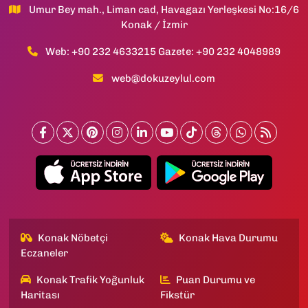
Umur Bey mah., Liman cad, Havagazı Yerleşkesi No:16/6
Konak / İzmir
Web: +90 232 4633215 Gazete: +90 232 4048989
web@dokuzeylul.com
Konak Nöbetçi
Konak Hava Durumu
Eczaneler
Konak Trafik Yoğunluk
Puan Durumu ve
Haritası
Fikstür