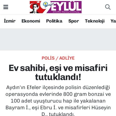
Resmi İlanlar
Konak Nöbetçi Eczaneler
İzmir
Ekonomi
Politika
Spor
Teknoloji
Y
BİLİM
Konak Hava Durumu
DÜNYA
Konak Trafik Yoğunluk Haritası
POLİS / ADLİYE
EĞİTİM
Süper Lig Puan Durumu ve Fikstür
Ev sahibi, eşi ve misafiri
EKONOMİ
Tüm Manşetler
tutuklandı!
KÜLTÜR SANAT
Son Dakika Haberleri
Aydın'ın Efeler ilçesinde polisin düzenlediği
operasyonda evlerinde 800 gram bonzai ve
MAGAZİN
Haber Arşivi
100 adet uyuşturucu hap ile yakalanan
Bayram İ., eşi Ebru İ. ve misafirleri Hüseyin
POLİTİKA
D., tutuklandı.