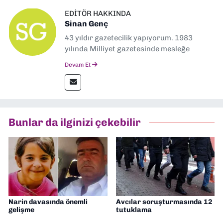
EDITÖR HAKKINDA
Sinan Genç
43 yıldır gazetecilik yapıyorum. 1983
yılında Milliyet gazetesinde mesleğe
başladım. Ardından Türkiye’nin en köklü
Devam Et
gazetelerinden Yeni Asır’da 36 yıl boyunca
muhabir, editör, müdür yardımcısı ve spor
müdürü olarak görev yaptım. Ayrıca Yeni
Asır TV’de 7 yıl boyunca programlar
hazırlayıp sundum. Şu anda Dokuz Eylül
Bunlar da ilginizi çekebilir
Gazetesi'nde editörlük yapıyorum
Narin davasında önemli
Avcılar soruşturmasında 12
gelişme
tutuklama