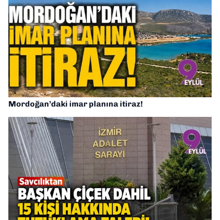
Mordoğan’daki imar planına itiraz!