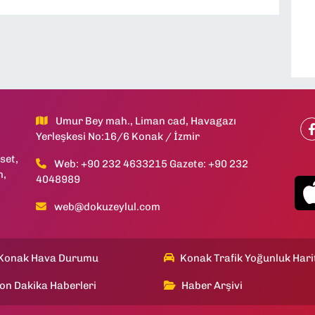
Umur Bey mah., Liman cad, Havagazı
Yerleşkesi No:16/6 Konak / İzmir
set,
Web: +90 232 4633215 Gazete: +90 232
h,
4048989
web@dokuzeylul.com
Konak Hava Durumu
Konak Trafik Yoğunluk Hari
on Dakika Haberleri
Haber Arşivi