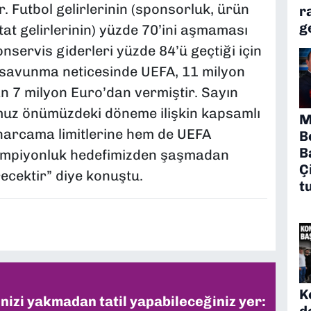
. Futbol gelirlerinin (sponsorluk, ürün
r
g
stat gelirlerinin) yüzde 70’ini aşmaması
nservis giderleri yüzde 84’ü geçtiği için
 savunma neticesinde UEFA, 11 milyon
an 7 milyon Euro’dan vermiştir. Sayın
umuz önümüzdeki döneme ilişkin kapsamlı
M
harcama limitlerine hem de UEFA
B
B
şampiyonluk hedefimizden şaşmadan
Ç
recektir” diye konuştu.
t
K
inizi yakmadan tatil yapabileceğiniz yer:
d