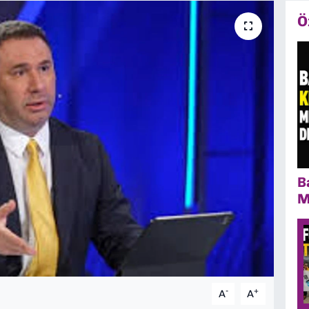
Ö
B
M
-
+
A
A