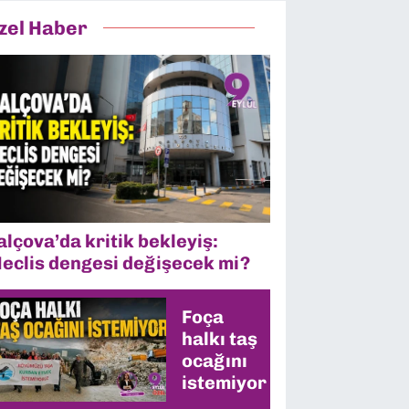
zel Haber
alçova’da kritik bekleyiş:
eclis dengesi değişecek mi?
Foça
halkı taş
ocağını
istemiyor