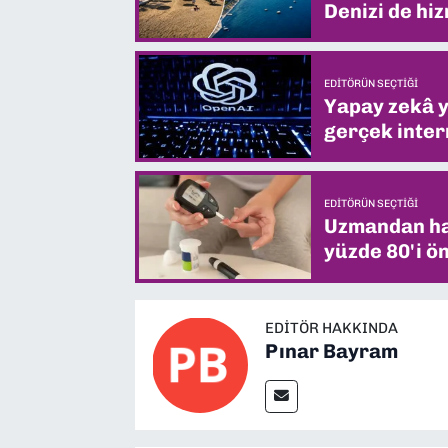
Denizi de hiz
EDITÖRÜN SEÇTIĞI
Yapay zekâ yi
gerçek intern
EDITÖRÜN SEÇTIĞI
Uzmandan hay
yüzde 80'i ön
EDITÖR HAKKINDA
Pınar Bayram