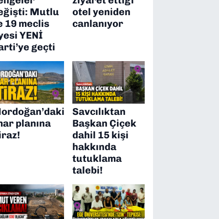
eğişti: Mutlu
otel yeniden
e 19 meclis
canlanıyor
yesi YENİ
arti’ye geçti
ordoğan’daki
Savcılıktan
mar planına
Başkan Çiçek
iraz!
dahil 15 kişi
hakkında
tutuklama
talebi!