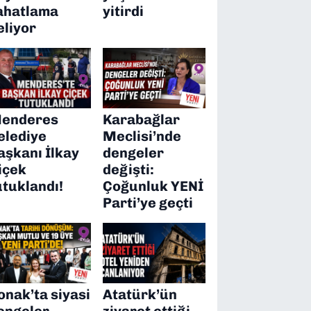
ahatlama
yitirdi
eliyor
enderes
Karabağlar
elediye
Meclisi’nde
aşkanı İlkay
dengeler
içek
değişti:
utuklandı!
Çoğunluk YENİ
Parti’ye geçti
onak’ta siyasi
Atatürk’ün
engeler
ziyaret ettiği