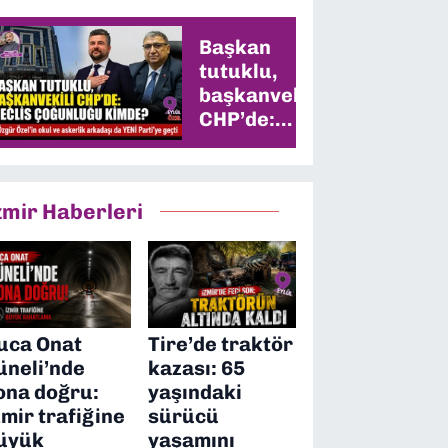
Başkan
tutuklu,
başkanvekili
CHP’de:
Meclis
çoğunluğu
kimde?
zmir Haberleri
uca Onat
Tire’de traktör
üneli’nde
kazası: 65
ona doğru:
yaşındaki
zmir trafiğine
sürücü
üyük
yaşamını