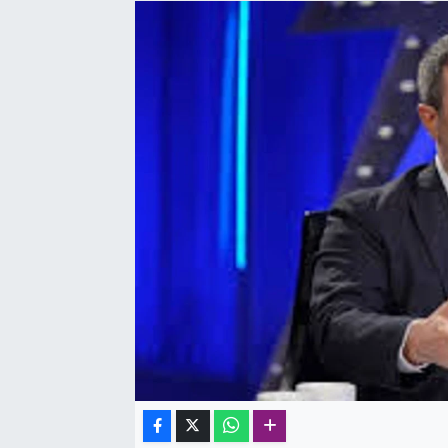
SAĞLIK
SPOR
TEKNOLOJİ
YAŞAM
YEREL YÖNETİMLER