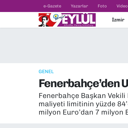
e-Gazete
Yazarlar
Foto
Video
İzmir
Resmi İlanlar
Konak Nöbetçi Eczaneler
BİLİM
Konak Hava Durumu
DÜNYA
Konak Trafik Yoğunluk Haritası
EĞİTİM
Süper Lig Puan Durumu ve Fikstür
GENEL
Fenerbahçe’den U
EKONOMİ
Tüm Manşetler
Fenerbahçe Başkan Vekili 
KÜLTÜR SANAT
Son Dakika Haberleri
maliyeti limitinin yüzde 8
MAGAZİN
Haber Arşivi
milyon Euro’dan 7 milyon Eu
POLİTİKA