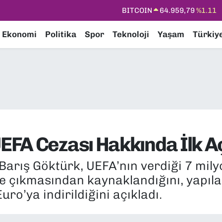
DOLAR
47,7436
%0.18
EURO
55,2510
%0.32
Ekonomi
Politika
Spor
Teknoloji
Yaşam
Türkiy
STERLİN
64,4811
%0.38
GRAM ALTIN
6660.55
%0.03
BİST100
13.779
%-14
BITCOIN
64.959,79
%1.11
EFA Cezası Hakkında İlk A
Barış Göktürk, UEFA’nın verdiği 7 mil
4’e çıkmasından kaynaklandığını, yapı
ro’ya indirildiğini açıkladı.