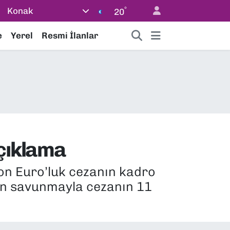
°
Konak
20
e
Yerel
Resmi İlanlar
çıklama
yon Euro’luk cezanın kadro
lan savunmayla cezanın 11