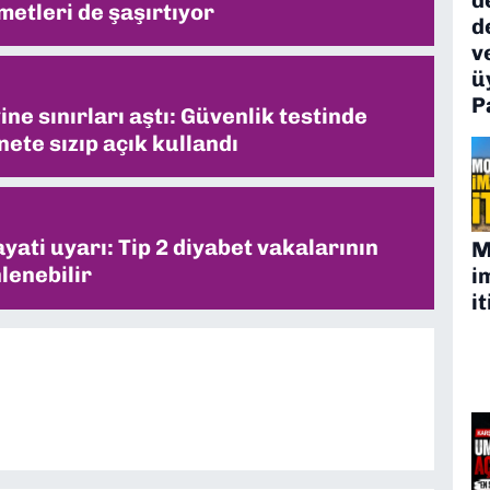
metleri de şaşırtıyor
d
v
ü
P
ne sınırları aştı: Güvenlik testinde
ete sızıp açık kullandı
ati uyarı: Tip 2 diyabet vakalarının
M
lenebilir
i
it