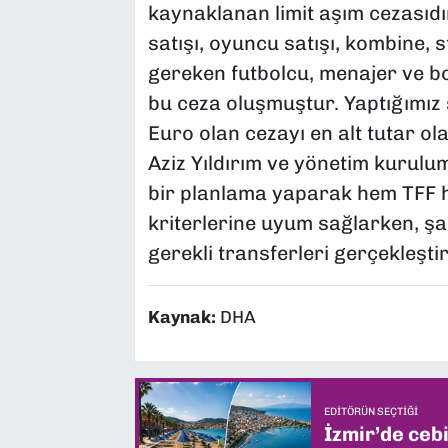
kaynaklanan limit aşım cezasıdır
satışı, oyuncu satışı, kombine, 
gereken futbolcu, menajer ve bo
bu ceza oluşmuştur. Yaptığımız
Euro olan cezayı en alt tutar ol
Aziz Yıldırım ve yönetim kurul
bir planlama yaparak hem TFF 
kriterlerine uyum sağlarken, 
gerekli transferleri gerçekleşti
Kaynak:
DHA
EDITÖRÜN SEÇTIĞI
İzmir’de ceb