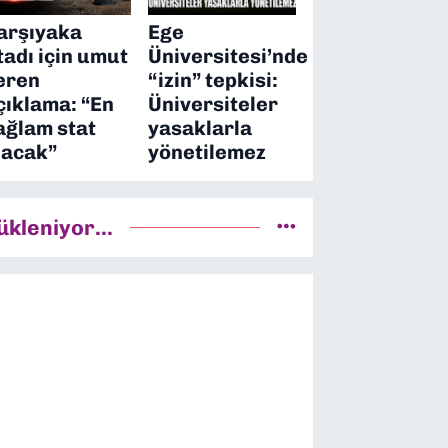
arşıyaka
Ege
tadı için umut
Üniversitesi’nde
eren
“izin” tepkisi:
çıklama: “En
Üniversiteler
ağlam stat
yasaklarla
lacak”
yönetilemez
ükleniyor...