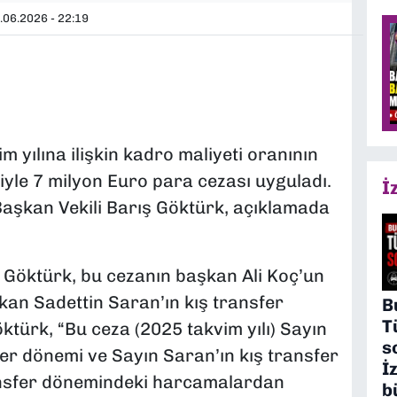
.06.2026 - 22:19
 yılına ilişkin kadro maliyeti oranının
iyle 7 milyon Euro para cezası uyguladı.
İ
aşkan Vekili Barış Göktürk, açıklamada
 Göktürk, bu cezanın başkan Ali Koç’un
kan Sadettin Saran’ın kış transfer
B
T
öktürk, “Bu ceza (2025 takvim yılı) Sayın
s
er dönemi ve Sayın Saran’ın kış transfer
İ
nsfer dönemindeki harcamalardan
b