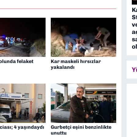
K
S
v
a
s
o
olunda felaket
Kar maskeli hırsızlar
yakalandı
Y
ciası; 4 yaşındaydı
Gurbetçi eşini benzinlikte
unuttu