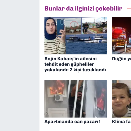
Bunlar da ilginizi çekebilir
Rojin Kabaiş’in ailesini
Düğün y
tehdit eden şüpheliler
yakalandı: 2 kişi tutuklandı
Apartmanda can pazarı!
Klima fa