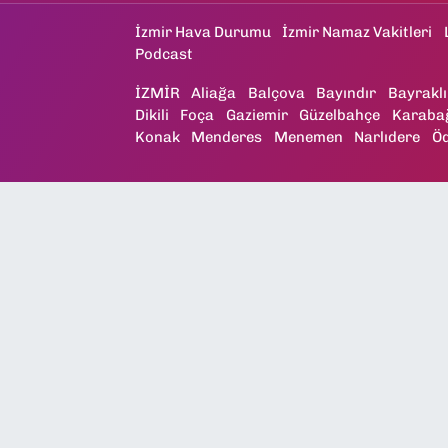
İzmir Hava Durumu
İzmir Namaz Vakitleri
Podcast
İZMİR
Aliağa
Balçova
Bayındır
Bayraklı
Dikili
Foça
Gaziemir
Güzelbahçe
Karaba
Konak
Menderes
Menemen
Narlıdere
Ö