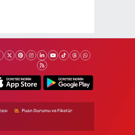
tası
Puan Durumu ve Fikstür