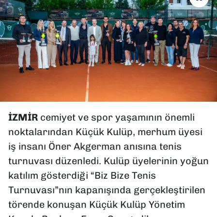
SAĞLIK
SPOR
TEKNOLOJİ
YAŞAM
İZMİR
cemiyet ve spor yaşamının önemli
YEREL YÖNETİMLER
noktalarından Küçük Kulüp, merhum üyesi
iş insanı Öner Akgerman anısına tenis
turnuvası düzenledi. Kulüp üyelerinin yoğun
katılım gösterdiği “Biz Bize Tenis
Turnuvası”nın kapanışında gerçekleştirilen
törende konuşan Küçük Kulüp Yönetim