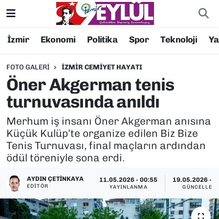
Resmi İlanlar
Konak Nöbetçi Eczaneler
İzmir
Ekonomi
Politika
Spor
Teknoloji
Y
BİLİM
Konak Hava Durumu
FOTO GALERI
İZMIR CEMIYET HAYATI
Öner Akgerman tenis
DÜNYA
Konak Trafik Yoğunluk Haritası
turnuvasında anıldı
EĞİTİM
Süper Lig Puan Durumu ve Fikstür
Merhum iş insanı Öner Akgerman anısına
Küçük Kulüp’te organize edilen Biz Bize
EKONOMİ
Tüm Manşetler
Tenis Turnuvası, final maçların ardından
ödül töreniyle sona erdi.
KÜLTÜR SANAT
Son Dakika Haberleri
AYDIN ÇETINKAYA
11.05.2026 - 00:55
19.05.2026 - 1
MAGAZİN
Haber Arşivi
EDITÖR
YAYINLANMA
GÜNCELLEM
POLİTİKA