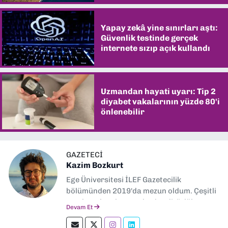
Yapay zekâ yine sınırları aştı:
Güvenlik testinde gerçek
internete sızıp açık kullandı
Uzmandan hayati uyarı: Tip 2
diyabet vakalarının yüzde 80'i
önlenebilir
GAZETECI
Kazim Bozkurt
Ege Üniversitesi İLEF Gazetecilik
bölümünden 2019'da mezun oldum. Çeşitli
yerel ve ulusal gazetelerde editörlük,
Devam Et
muhabirlik yaptım. Teknoloji bloglarını
okumayı severim.