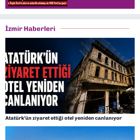
İzmir Haberleri
Atatürk’ün ziyaret ettiği otel yeniden canlanıyor