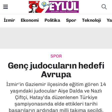
Resmi İlanlar
Konak Nöbetçi Eczaneler
İzmir
Ekonomi
Politika
Spor
Teknoloji
Y
BİLİM
Konak Hava Durumu
DÜNYA
Konak Trafik Yoğunluk Haritası
SPOR
EĞİTİM
Süper Lig Puan Durumu ve Fikstür
Genç judocuların hedefi
EKONOMİ
Tüm Manşetler
Avrupa
KÜLTÜR SANAT
Son Dakika Haberleri
İzmir'in Gaziemir ilçesinde eğitim gören 14
yaşındaki judocular Aişe Dalda ve Nazlı
MAGAZİN
Haber Arşivi
Çiftçi, Hatay'da düzenlenen Türkiye
şampiyonasında elde ettikleri tarihi
POLİTİKA
başarıların ardından milli takıma seçildi.