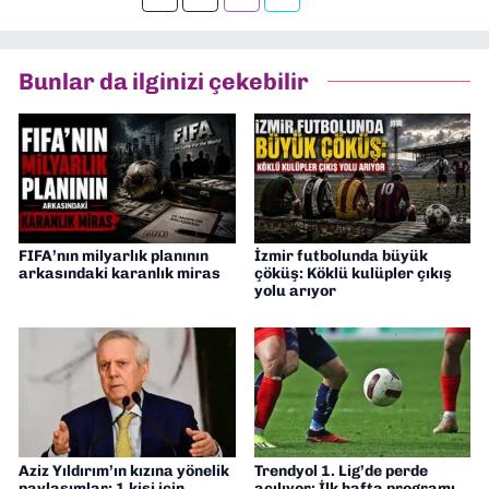
Bunlar da ilginizi çekebilir
FIFA’nın milyarlık planının
İzmir futbolunda büyük
arkasındaki karanlık miras
çöküş: Köklü kulüpler çıkış
yolu arıyor
Aziz Yıldırım’ın kızına yönelik
Trendyol 1. Lig’de perde
paylaşımlar: 1 kişi için
açılıyor: İlk hafta programı