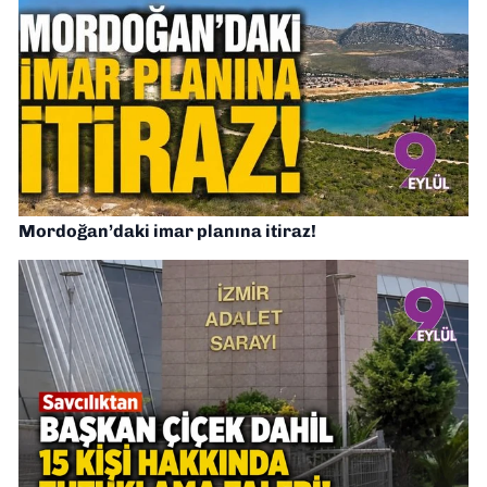
Mordoğan’daki imar planına itiraz!