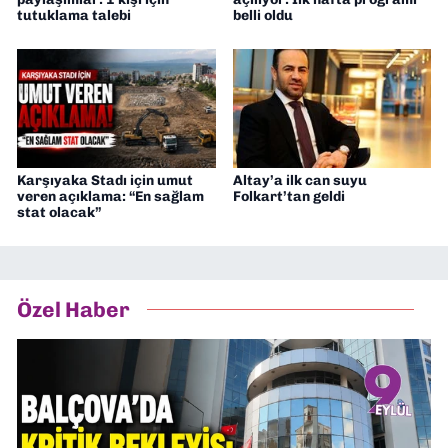
tutuklama talebi
belli oldu
Karşıyaka Stadı için umut
Altay’a ilk can suyu
veren açıklama: “En sağlam
Folkart’tan geldi
stat olacak”
Özel Haber