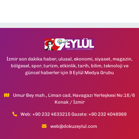
İzmir son dakika haber, ulusal, ekonomi, siyaset, magazin,
bölgesel, spor, turizm, etkinlik, tarih, bilim, teknoloji ve
güncel haberler için 9 Eylül Medya Grubu
Umur Bey mah., Liman cad, Havagazı Yerleşkesi No:16/6
Konak / İzmir
Web: +90 232 4633215 Gazete: +90 232 4048989
web@dokuzeylul.com