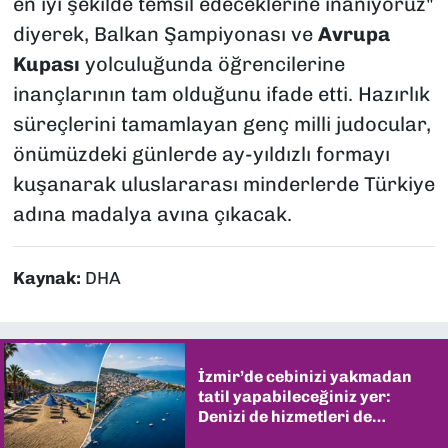
en iyi şekilde temsil edeceklerine inanıyoruz"
diyerek, Balkan Şampiyonası ve
Avrupa
Kupası
yolculuğunda öğrencilerine
inançlarının tam olduğunu ifade etti. Hazırlık
süreçlerini tamamlayan genç milli judocular,
önümüzdeki günlerde ay-yıldızlı formayı
kuşanarak uluslararası minderlerde Türkiye
adına madalya avına çıkacak.
Kaynak:
DHA
İzmir’de cebinizi yakmadan
tatil yapabileceğiniz yer:
Denizi de hizmetleri de
şaşırtıyor