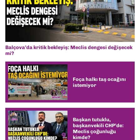
Balçova’da kritik bekleyiş: Meclis dengesi değişecek
mi?
Foça halkı taş ocağını
istemiyor
Başkan tutuklu,
başkanvekili CHP’de:
Meclis çoğunluğu
kimde?