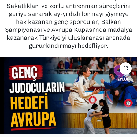
Sakatlıkları ve zorlu antrenman süreçlerini
SAĞLIK
geriye sararak ay-yıldızlı formayı giymeye
hak kazanan genç sporcular, Balkan
SPOR
Şampiyonası ve Avrupa Kupası'nda madalya
kazanarak Türkiye'yi uluslararası arenada
TEKNOLOJİ
gururlandırmayı hedefliyor.
YAŞAM
YEREL YÖNETİMLER