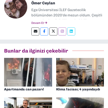
Ömer Ceylan
Ege Üniversitesi İLEF Gazetecilik
bölümünden 2020'de mezun oldum. Çeşitli
gazetelerde editörlük, muhabirlik yaptım.
Devam Et
Şu an kültür-sanat muhabirliği ve
editörlük yapıyorum.
Bunlar da ilginizi çekebilir
Apartmanda can pazarı!
Klima faciası; 4 yaşındaydı