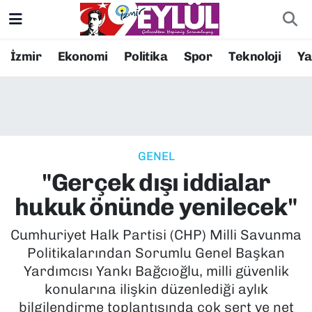
Resmi İlanlar
Konak Nöbetçi Eczaneler
İzmir
Ekonomi
Politika
Spor
Teknoloji
Y
BİLİM
Konak Hava Durumu
DÜNYA
Konak Trafik Yoğunluk Haritası
GENEL
EĞİTİM
Süper Lig Puan Durumu ve Fikstür
"Gerçek dışı iddialar
EKONOMİ
Tüm Manşetler
hukuk önünde yenilecek"
KÜLTÜR SANAT
Son Dakika Haberleri
Cumhuriyet Halk Partisi (CHP) Milli Savunma
Politikalarından Sorumlu Genel Başkan
MAGAZİN
Haber Arşivi
Yardımcısı Yankı Bağcıoğlu, milli güvenlik
konularına ilişkin düzenlediği aylık
POLİTİKA
bilgilendirme toplantısında çok sert ve net