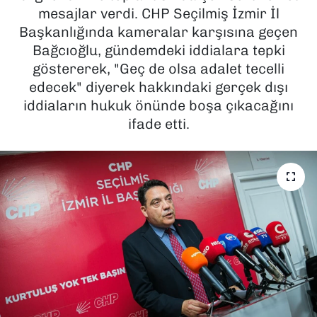
mesajlar verdi. CHP Seçilmiş İzmir İl
SAĞLIK
Başkanlığında kameralar karşısına geçen
Bağcıoğlu, gündemdeki iddialara tepki
SPOR
göstererek, "Geç de olsa adalet tecelli
edecek" diyerek hakkındaki gerçek dışı
TEKNOLOJİ
iddiaların hukuk önünde boşa çıkacağını
ifade etti.
YAŞAM
YEREL YÖNETİMLER