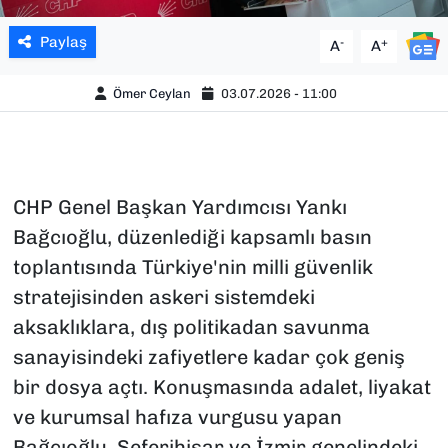
Paylaş
-
+
A
A
Ömer Ceylan
03.07.2026 - 11:00
CHP Genel Başkan Yardımcısı Yankı
Bağcıoğlu, düzenlediği kapsamlı basın
toplantısında Türkiye'nin milli güvenlik
stratejisinden askeri sistemdeki
aksaklıklara, dış politikadan savunma
sanayisindeki zafiyetlere kadar çok geniş
bir dosya açtı. Konuşmasında adalet, liyakat
ve kurumsal hafıza vurgusu yapan
Bağcıoğlu, Seferihisar ve İzmir genelindeki