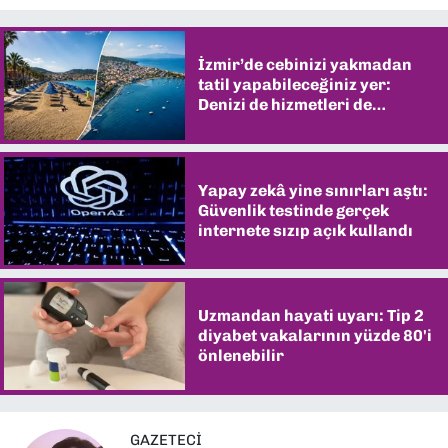
İzmir’de cebinizi yakmadan
tatil yapabileceğiniz yer:
Denizi de hizmetleri de
şaşırtıyor
Yapay zekâ yine sınırları aştı:
Güvenlik testinde gerçek
internete sızıp açık kullandı
Uzmandan hayati uyarı: Tip 2
diyabet vakalarının yüzde 80'i
önlenebilir
GAZETECİ