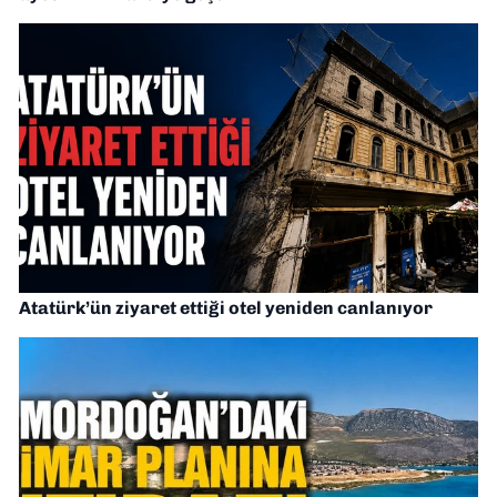
Atatürk’ün ziyaret ettiği otel yeniden canlanıyor