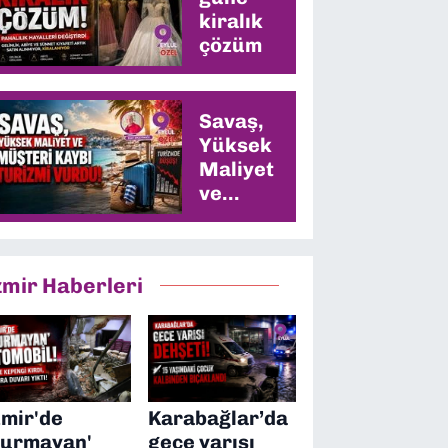
kiralık
çözüm
Savaş,
Yüksek
Maliyet
ve
Müşteri
Kaybı
Turizmi
zmir Haberleri
Vurdu
zmir'de
Karabağlar’da
durmayan'
gece yarısı