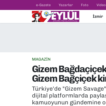
e-Gazete
Yazarlar
Foto
Video
İzmir
Resmi İlanlar
Konak Nöbetçi Eczaneler
BİLİM
Konak Hava Durumu
DÜNYA
Konak Trafik Yoğunluk Haritası
EĞİTİM
Süper Lig Puan Durumu ve Fikstür
MAGAZİN
Gizem Bağdaçiçek 
EKONOMİ
Tüm Manşetler
Gizem Bağçiçek ki
KÜLTÜR SANAT
Son Dakika Haberleri
Türkiye'de "Gizem Savage"
MAGAZİN
Haber Arşivi
dijital platformlarda payla
kamuoyunun gündemine otu
POLİTİKA