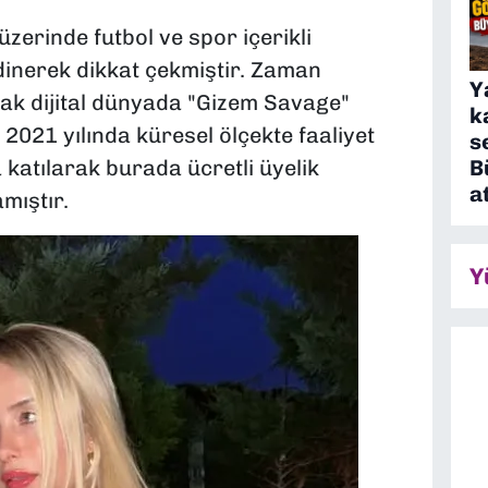
üzerinde futbol ve spor içerikli
edinerek dikkat çekmiştir. Zaman
Y
arak dijital dünyada "Gizem Savage"
k
 2021 yılında küresel ölçekte faaliyet
s
B
katılarak burada ücretli üyelik
a
mıştır.
Y