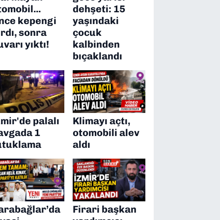
tomobil...
dehşeti: 15
nce kepengi
yaşındaki
ırdı, sonra
çocuk
uvarı yıktı!
kalbinden
bıçaklandı
zmir'de palalı
Klimayı açtı,
avgada 1
otomobili alev
utuklama
aldı
arabağlar’da
Firari başkan