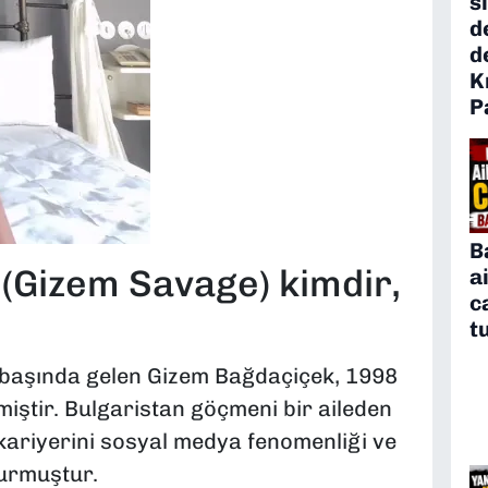
s
d
d
K
P
B
(Gizem Savage) kimdir,
a
c
t
 başında gelen Gizem Bağdaçiçek, 1998
miştir. Bulgaristan göçmeni bir aileden
kariyerini sosyal medya fenomenliği ve
 kurmuştur.