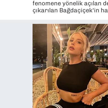
fenomene yönelik açılan 
SAĞLIK
çıkarılan Bağdaçiçek'in hay
SPOR
TEKNOLOJİ
YAŞAM
YEREL YÖNETİMLER