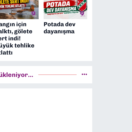
angın için
Potada dev
alktı, gölete
dayanışma
ert indi!
üyük tehlike
tlattı
ükleniyor...