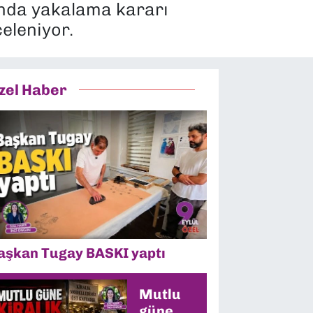
nda yakalama kararı
celeniyor.
zel Haber
aşkan Tugay BASKI yaptı
Mutlu
güne