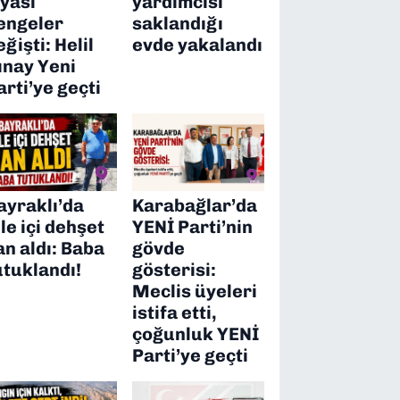
iyasi
yardımcısı
engeler
saklandığı
eğişti: Helil
evde yakalandı
ınay Yeni
arti’ye geçti
ayraklı’da
Karabağlar’da
ile içi dehşet
YENİ Parti’nin
an aldı: Baba
gövde
utuklandı!
gösterisi:
Meclis üyeleri
istifa etti,
çoğunluk YENİ
Parti’ye geçti