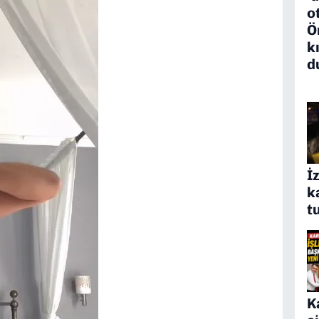
o
Ö
k
d
İ
k
t
K