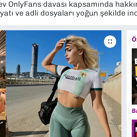
dev OnlyFans davası kapsamında hakkı
atı ve adli dosyaları yoğun şekilde in
Ö
B