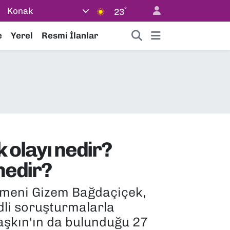
°
Konak
23
e
Yerel
Resmi İlanlar
olayı nedir?
nedir?
omeni Gizem Bağdaçiçek,
adli soruşturmalarla
şkın'ın da bulunduğu 27