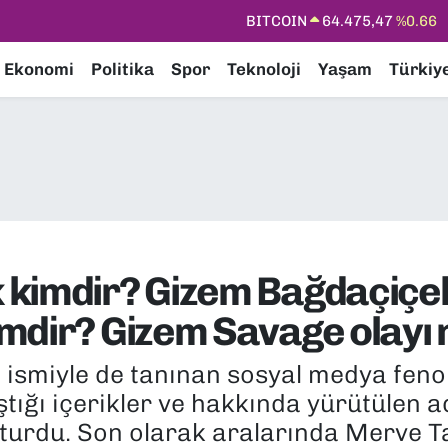
DOLAR
47,5971
%0.05
EURO
55,1336
%0.18
Ekonomi
Politika
Spor
Teknoloji
Yaşam
Türkiy
STERLİN
64,2534
%0.22
GRAM ALTIN
6527.85
%0.54
BİST100
13.703
%0
BITCOIN
64.475,47
%0.66
kimdir? Gizem Bağdaçiçek 
mdir? Gizem Savage olayı 
 ismiyle de tanınan sosyal medya fen
ştığı içerikler ve hakkında yürütülen 
rdu. Son olarak aralarında Merve Ta