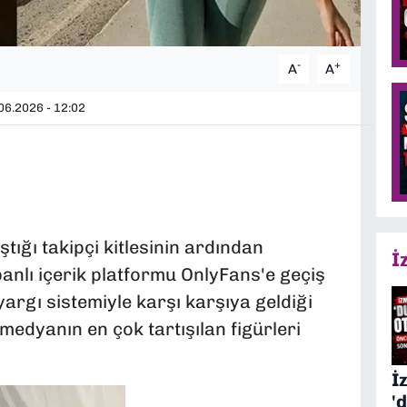
-
+
A
A
06.2026 - 12:02
ığı takipçi kitlesinin ardından
İ
banlı içerik platformu OnlyFans'e geçiş
rgı sistemiyle karşı karşıya geldiği
edyanın en çok tartışılan figürleri
İ
'