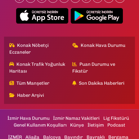
Konak Nöbetçi
Konak Hava Durumu
Eczaneler
Konak Trafik Yoğunluk
Puan Durumu ve
Haritası
Fikstür
Tüm Manşetler
Son Dakika Haberleri
Haber Arşivi
İzmir Hava Durumu
İzmir Namaz Vakitleri
Lig Fikstürü
Genel Kullanım Koşulları
Künye
İletişim
Podcast
İZMİR
Aliağa
Balçova
Bayındır
Bayraklı
Bergama