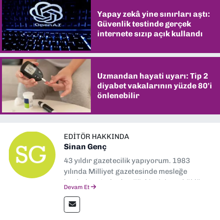
Yapay zekâ yine sınırları aştı:
Güvenlik testinde gerçek
internete sızıp açık kullandı
Uzmandan hayati uyarı: Tip 2
diyabet vakalarının yüzde 80'i
önlenebilir
EDITÖR HAKKINDA
Sinan Genç
43 yıldır gazetecilik yapıyorum. 1983
yılında Milliyet gazetesinde mesleğe
başladım. Ardından Türkiye’nin en köklü
Devam Et
gazetelerinden Yeni Asır’da 36 yıl boyunca
muhabir, editör, müdür yardımcısı ve spor
müdürü olarak görev yaptım. Ayrıca Yeni