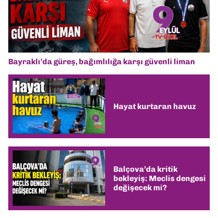
Bayraklı’da güreş, bağımlılığa karşı güvenli liman
Hayat kurtaran havuz
Balçova’da kritik
bekleyiş: Meclis dengesi
değişecek mi?