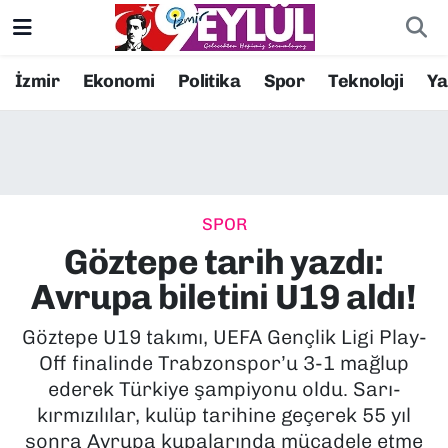
Resmi İlanlar
Konak Nöbetçi Eczaneler
İzmir
Ekonomi
Politika
Spor
Teknoloji
Y
BİLİM
Konak Hava Durumu
DÜNYA
Konak Trafik Yoğunluk Haritası
SPOR
EĞİTİM
Süper Lig Puan Durumu ve Fikstür
Göztepe tarih yazdı:
EKONOMİ
Tüm Manşetler
Avrupa biletini U19 aldı!
KÜLTÜR SANAT
Son Dakika Haberleri
Göztepe U19 takımı, UEFA Gençlik Ligi Play-
Off finalinde Trabzonspor’u 3-1 mağlup
MAGAZİN
Haber Arşivi
ederek Türkiye şampiyonu oldu. Sarı-
kırmızılılar, kulüp tarihine geçerek 55 yıl
POLİTİKA
sonra Avrupa kupalarında mücadele etme