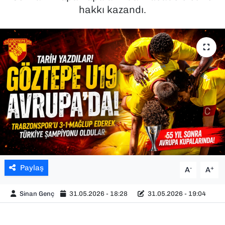
hakkı kazandı.
SAĞLIK
SPOR
TEKNOLOJİ
YAŞAM
YEREL YÖNETİMLER
Paylaş
-
+
A
A
Sinan Genç
31.05.2026 - 18:28
31.05.2026 - 19:04