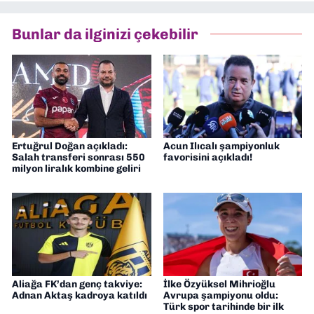
Asır TV’de 7 yıl boyunca programlar
hazırlayıp sundum. Şu anda Dokuz Eylül
Bunlar da ilginizi çekebilir
Gazetesi'nde editörlük yapıyorum
Ertuğrul Doğan açıkladı:
Acun Ilıcalı şampiyonluk
Salah transferi sonrası 550
favorisini açıkladı!
milyon liralık kombine geliri
Aliağa FK’dan genç takviye:
İlke Özyüksel Mihrioğlu
Adnan Aktaş kadroya katıldı
Avrupa şampiyonu oldu:
Türk spor tarihinde bir ilk