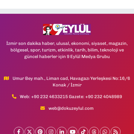
İzmir son dakika haber, ulusal, ekonomi, siyaset, magazin,
bölgesel, spor, turizm, etkinlik, tarih, bilim, teknoloji ve
güncel haberler için 9 Eylül Medya Grubu
Umur Bey mah., Liman cad, Havagazı Yerleşkesi No:16/6
Konak / İzmir
Web: +90 232 4633215 Gazete: +90 232 4048989
web@dokuzeylul.com