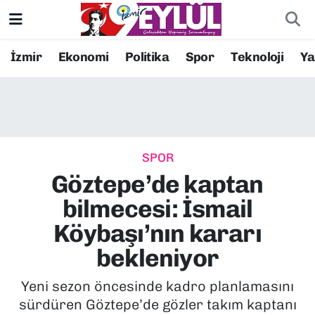
Resmi İlanlar
Konak Nöbetçi Eczaneler
İzmir
Ekonomi
Politika
Spor
Teknoloji
Y
BİLİM
Konak Hava Durumu
DÜNYA
Konak Trafik Yoğunluk Haritası
SPOR
EĞİTİM
Süper Lig Puan Durumu ve Fikstür
Göztepe’de kaptan
EKONOMİ
Tüm Manşetler
bilmecesi: İsmail
Köybaşı’nın kararı
KÜLTÜR SANAT
Son Dakika Haberleri
bekleniyor
MAGAZİN
Haber Arşivi
Yeni sezon öncesinde kadro planlamasını
sürdüren Göztepe’de gözler takım kaptanı
POLİTİKA