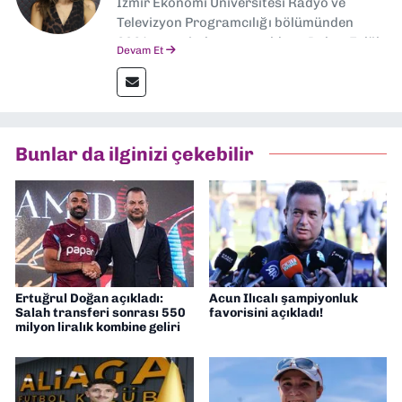
İzmir Ekonomi Üniversitesi Radyo ve
Televizyon Programcılığı bölümünden
2024 senesinde mezun oldum. Dokuz Eylül
Devam Et
Gazetesi'nde spor yazarlığı yaparken,
editörlük görevini de üstleniyorum.
Bunlar da ilginizi çekebilir
Ertuğrul Doğan açıkladı:
Acun Ilıcalı şampiyonluk
Salah transferi sonrası 550
favorisini açıkladı!
milyon liralık kombine geliri