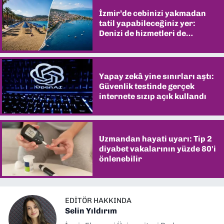
İzmir’de cebinizi yakmadan
tatil yapabileceğiniz yer:
Denizi de hizmetleri de
şaşırtıyor
Yapay zekâ yine sınırları aştı:
Güvenlik testinde gerçek
internete sızıp açık kullandı
Uzmandan hayati uyarı: Tip 2
diyabet vakalarının yüzde 80'i
önlenebilir
EDITÖR HAKKINDA
Selin Yıldırım