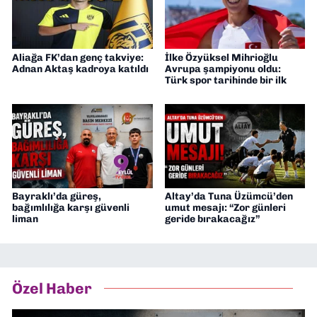
Aliağa FK’dan genç takviye:
İlke Özyüksel Mihrioğlu
Adnan Aktaş kadroya katıldı
Avrupa şampiyonu oldu:
Türk spor tarihinde bir ilk
Bayraklı’da güreş,
Altay’da Tuna Üzümcü’den
bağımlılığa karşı güvenli
umut mesajı: “Zor günleri
liman
geride bırakacağız”
Özel Haber