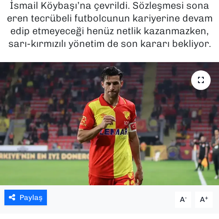
İsmail Köybaşı’na çevrildi. Sözleşmesi sona
eren tecrübeli futbolcunun kariyerine devam
SAĞLIK
edip etmeyeceği henüz netlik kazanmazken,
sarı-kırmızılı yönetim de son kararı bekliyor.
SPOR
TEKNOLOJİ
YAŞAM
YEREL YÖNETİMLER
Paylaş
-
+
A
A