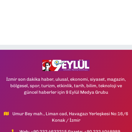
İzmir son dakika haber, ulusal, ekonomi, siyaset, magazin,
bölgesel, spor, turizm, etkinlik, tarih, bilim, teknoloji ve
güncel haberler için 9 Eylül Medya Grubu
Umur Bey mah., Liman cad, Havagazı Yerleşkesi No:16/6
Konak / İzmir
Web: +90 232 4633215 Gazete: +90 232 4048989