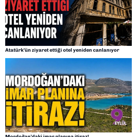
Atatürk’ün ziyaret ettiği otel yeniden canlanıyor
Mordoğan’daki imar planına itiraz!