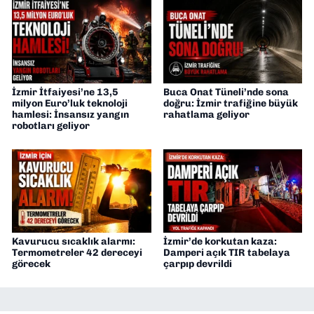
İzmir İtfaiyesi’ne 13,5
Buca Onat Tüneli’nde sona
milyon Euro’luk teknoloji
doğru: İzmir trafiğine büyük
hamlesi: İnsansız yangın
rahatlama geliyor
robotları geliyor
Kavurucu sıcaklık alarmı:
İzmir’de korkutan kaza:
Termometreler 42 dereceyi
Damperi açık TIR tabelaya
görecek
çarpıp devrildi