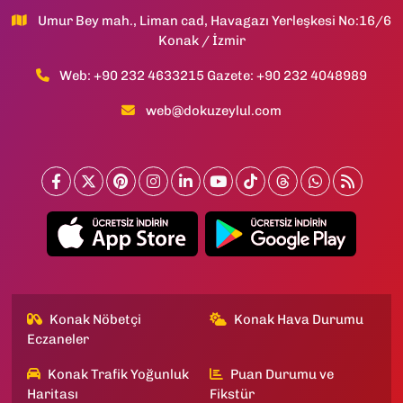
Umur Bey mah., Liman cad, Havagazı Yerleşkesi No:16/6
Konak / İzmir
Web: +90 232 4633215 Gazete: +90 232 4048989
web@dokuzeylul.com
Konak Nöbetçi
Konak Hava Durumu
Eczaneler
Konak Trafik Yoğunluk
Puan Durumu ve
Haritası
Fikstür