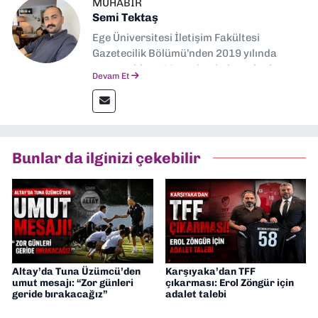
MUHABIR
Semi Tektaş
Ege Üniversitesi İletişim Fakültesi
Gazetecilik Bölümü’nden 2019 yılında
mezun oldum. Mezuniyetimin ardından
Devam Et
Ekonomik Çözüm, Yeni İzmir ve İlkses
Gazetesi gibi yayınlarda görev alarak
gazetecilik kariyerime başladım. Şubat
2026’dan bu yana ise Dokuz Eylül
Gazetesi’nde politika ve ekonomi
Bunlar da ilginizi çekebilir
muhabirliği yapıyorum.
Altay’da Tuna Üzümcü’den
Karşıyaka’dan TFF
umut mesajı: “Zor günleri
çıkarması: Erol Zöngür için
geride bırakacağız”
adalet talebi