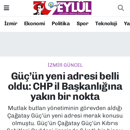
Resmi İlanlar
Konak Nöbetçi Eczaneler
İzmir
Ekonomi
Politika
Spor
Teknoloji
Y
BİLİM
Konak Hava Durumu
DÜNYA
Konak Trafik Yoğunluk Haritası
İZMİR GÜNCEL
EĞİTİM
Süper Lig Puan Durumu ve Fikstür
Güç’ün yeni adresi belli
EKONOMİ
Tüm Manşetler
oldu: CHP il Başkanlığına
yakın bir nokta
KÜLTÜR SANAT
Son Dakika Haberleri
Mutlak butlan yönetiminin görevden aldığı
MAGAZİN
Haber Arşivi
Çağatay Güç’ün yeni adresi merak konusu
olmuştu. Güç’ün Çağatay Güç’ün Kıbrıs
POLİTİKA