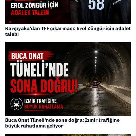
Karşıyaka’dan TFF çıkarması: Erol Zöngür için adalet
talebi
Buca Onat Tüneli’nde sona doğru: İzmir trafiğine
büyük rahatlama geliyor