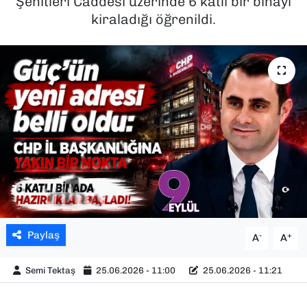
Şehitleri Caddesi üzerinde 6 katlı bir binayı
kiraladığı öğrenildi.
SAĞLIK
SPOR
TEKNOLOJİ
YAŞAM
YEREL YÖNETİMLER
Paylaş
-
+
A
A
Semi Tektaş
25.06.2026 - 11:00
25.06.2026 - 11:21