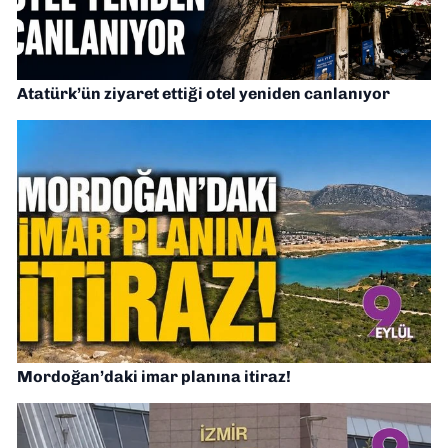
Atatürk’ün ziyaret ettiği otel yeniden canlanıyor
Mordoğan’daki imar planına itiraz!