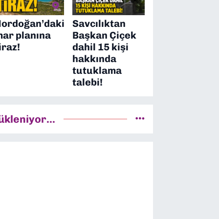
ordoğan’daki
Savcılıktan
mar planına
Başkan Çiçek
iraz!
dahil 15 kişi
hakkında
tutuklama
talebi!
ükleniyor...