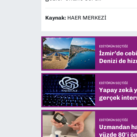
Kaynak:
HAER MERKEZİ
EDITÖRÜN SEÇTIĞI
İzmir’de ceb
Denizi de hiz
EDITÖRÜN SEÇTIĞI
Yapay zekâ yi
gerçek intern
EDITÖRÜN SEÇTIĞI
Uzmandan hay
yüzde 80'i ön