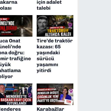
akarna
için adalet
olası
talebi
uca Onat
Tire’de traktör
üneli’nde
kazası: 65
ona doğru:
yaşındaki
zmir trafiğine
sürücü
üyük
yaşamını
ahatlama
yitirdi
eliyor
enderes
Karabağlar