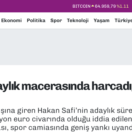
DOLAR
47,7436
%0.18
EURO
55,2510
%0.32
Ekonomi
Politika
Spor
Teknoloji
Yaşam
Türkiy
STERLİN
64,4811
%0.38
GRAM ALTIN
6660.55
%0.03
BİST100
13.779
%-14
BITCOIN
64.959,79
%1.11
aylık macerasında harcadı
şına giren Hakan Safi’nin adaylık sür
lyon euro civarında olduğu iddia edile
ı, spor camiasında geniş yankı uyand