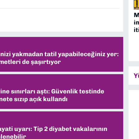
M
i
it
inizi yakmadan tatil yapabileceğiniz yer:
metleri de şaşırtıyor
Y
ne sınırları aştı: Güvenlik testinde
ete sızıp açık kullandı
ati uyarı: Tip 2 diyabet vakalarının
lenebilir