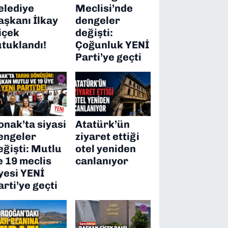
elediye
Meclisi’nde
aşkanı İlkay
dengeler
içek
değişti:
utuklandı!
Çoğunluk YENİ
Parti’ye geçti
onak’ta siyasi
Atatürk’ün
engeler
ziyaret ettiği
eğişti: Mutlu
otel yeniden
e 19 meclis
canlanıyor
yesi YENİ
arti’ye geçti