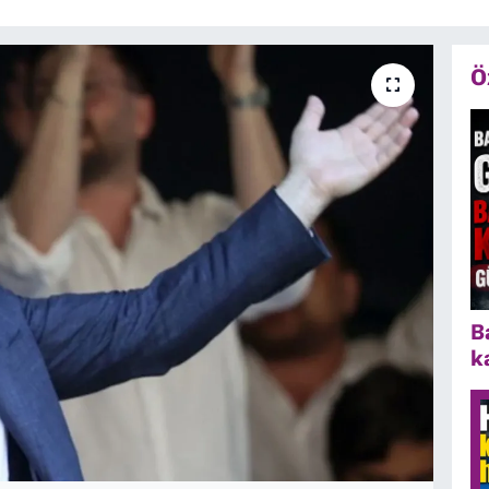
Ö
B
k