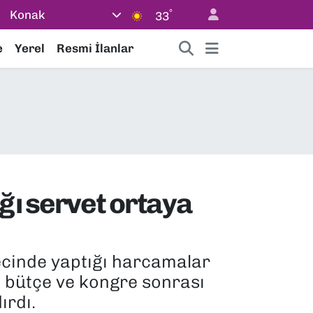
°
Konak
33
e
Yerel
Resmi İlanlar
ğı servet ortaya
ecinde yaptığı harcamalar
n bütçe ve kongre sonrası
ırdı.