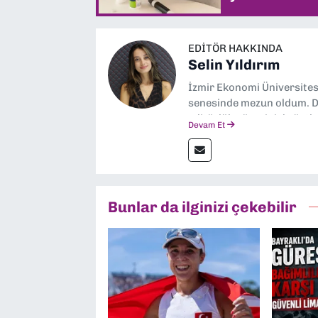
EDITÖR HAKKINDA
Selin Yıldırım
İzmir Ekonomi Üniversite
senesinde mezun oldum. Do
editörlük görevini de üstl
Devam Et
Bunlar da ilginizi çekebilir