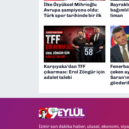
İlke Özyüksel Mihrioğlu
Bayraklı
Avrupa şampiyonu oldu:
bağımlıl
Türk spor tarihinde bir ilk
liman
Karşıyaka’dan TFF
Fenerba
çıkarması: Erol Zöngür için
çeken ay
adalet talebi
Saran’ın
gönderil
İzmir son dakika haber, ulusal, ekonomi, siya