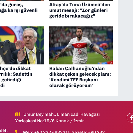
’da güreş,
Altay’da Tuna Üzümcü’den
ığa karşı güvenli
umut mesajı: “Zor günleri
geride bırakacağız”
hçe’de dikkat
Hakan Çalhanoğlu’ndan
rılık: Sadettin
dikkat çeken gelecek planı:
 getirdiği
'Kendimi TFF Başkanı
di
olarak görüyorum'
Umur Bey mah., Liman cad, Havagazı
Yerleşkesi No:16/6 Konak / İzmir
set,
Web: +90 232 4633215 Gazete: +90 232