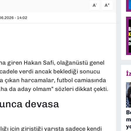
-
+
A
A
6.2026 - 14:02
na giren Hakan Safi, olağanüstü genel
ücadele verdi ancak beklediği sonucu
İ
a çıkan harcamalar, futbol camiasında
ha da aday olmam” sözleri dikkat çekti.
yunca devasa
B
m
y
ğı için giriştiği yarışta sadece kendi