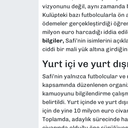
vizyonunu değil, aynı zamanda 
Kulüpteki bazı futbolcularla ön
ödemeler gerçekleştirdiği öğreni
milyon euro harcadığı iddia edil
bilgiler,
Safi’nin isimlerini açık
ciddi bir mali yük altına girdiği
Yurt içi ve yurt d
Safi’nin yalnızca futbolcular v
kapsamında düzenlenen organiza
kamuoyunu bilgilendirme çalışma
belirtildi. Yurt içinde ve yurt 
için de yine 10 milyon euro civa
Toplamda, adaylık sürecinde ha
civarında olduğu öne sürülüyor