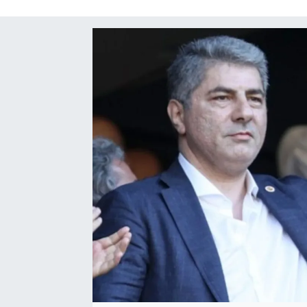
SAĞLIK
SPOR
TEKNOLOJİ
YAŞAM
YEREL YÖNETİMLER