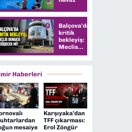
Balçova’da
kritik
bekleyiş:
Meclis
dengesi
değişecek
mi?
zmir Haberleri
ornovalı
Karşıyaka’dan
uhtarlardan
TFF çıkarması:
oğun mesaiye
Erol Zöngür