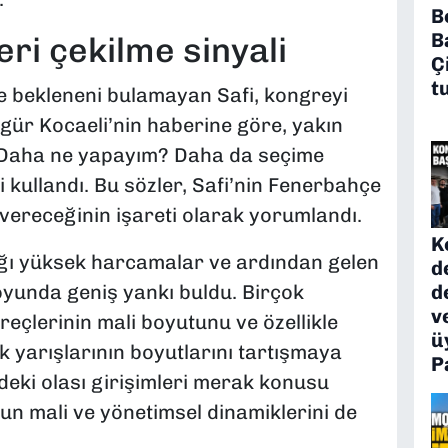
B
B
geri çekilme sinyali
Ç
t
e bekleneni bulamayan Safi, kongreyi
Özgür Kocaeli’nin haberine göre, yakın
 “Daha ne yapayım? Daha da seçime
 kullandı. Bu sözler, Safi’nin Fenerbahçe
 vereceğinin işareti olarak yorumlandı.
K
tığı yüksek harcamalar ve ardından gelen
d
d
oyunda geniş yankı buldu. Birçok
v
eçlerinin mali boyutunu ve özellikle
ü
k yarışlarının boyutlarını tartışmaya
P
rdeki olası girişimleri merak konusu
un mali ve yönetimsel dinamiklerini de