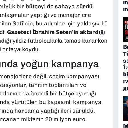
m
büyük bir bütçeyi de sahaya sürdü.
m
 anlaşmalar yaptığı ve menajerlere
len Safi’nin, bu adımlar için yaklaşık 10
di.
Gazeteci İbrahim Seten’in aktardığı
ladığı yıldız futbolcularla temas kurarken
B
ni ortaya koydu.
T
s
ışında yoğun kampanya
İ
b
e menajerlere değil, seçim kampanyası
r
syonlar, tanıtım toplantıları ve
g
larına da önemli bir bütçe ayırdığı
dışında yürütülen bu kapsamlı kampanya
rında harcama yaptığı ileri sürüldü.
rcanan miktarın 20 milyon euro
M
.