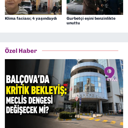
Klima faciası; 4 yaşındaydı
Gurbetçi eşini benzinlikte
unuttu
Özel Haber