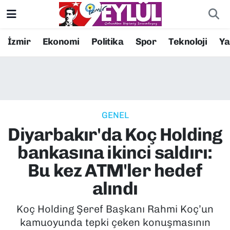
Resmi İlanlar
Konak Nöbetçi Eczaneler
İzmir
Ekonomi
Politika
Spor
Teknoloji
Y
BİLİM
Konak Hava Durumu
DÜNYA
Konak Trafik Yoğunluk Haritası
GENEL
EĞİTİM
Süper Lig Puan Durumu ve Fikstür
Diyarbakır'da Koç Holding
EKONOMİ
Tüm Manşetler
bankasına ikinci saldırı:
Bu kez ATM'ler hedef
KÜLTÜR SANAT
Son Dakika Haberleri
alındı
MAGAZİN
Haber Arşivi
Koç Holding Şeref Başkanı Rahmi Koç’un
kamuoyunda tepki çeken konuşmasının
POLİTİKA