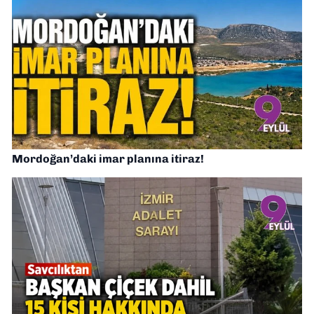
Mordoğan’daki imar planına itiraz!