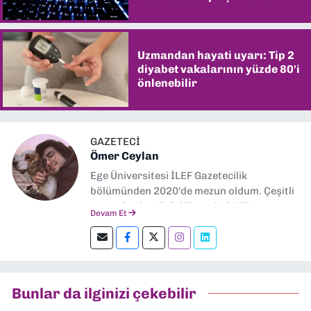
Uzmandan hayati uyarı: Tip 2
diyabet vakalarının yüzde 80'i
önlenebilir
GAZETECİ
Ömer Ceylan
Ege Üniversitesi İLEF Gazetecilik
bölümünden 2020'de mezun oldum. Çeşitli
gazetelerde editörlük, muhabirlik yaptım.
Devam Et
Şu an kültür-sanat muhabirliği ve
editörlük yapıyorum.
Bunlar da ilginizi çekebilir