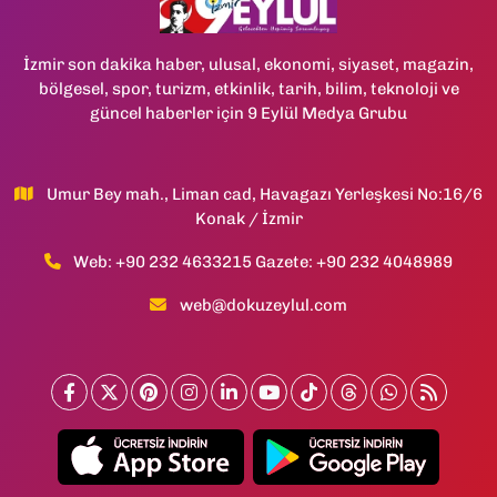
İzmir son dakika haber, ulusal, ekonomi, siyaset, magazin,
bölgesel, spor, turizm, etkinlik, tarih, bilim, teknoloji ve
güncel haberler için 9 Eylül Medya Grubu
Umur Bey mah., Liman cad, Havagazı Yerleşkesi No:16/6
Konak / İzmir
Web: +90 232 4633215 Gazete: +90 232 4048989
web@dokuzeylul.com