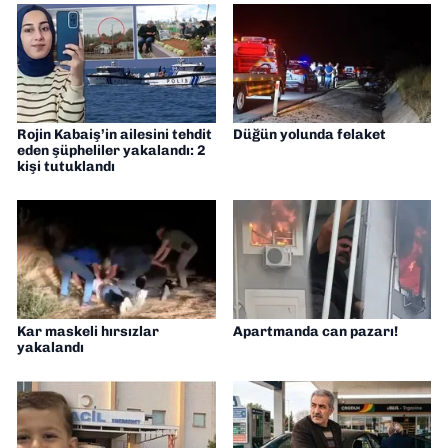
Rojin Kabaiş’in ailesini tehdit
Düğün yolunda felaket
eden şüpheliler yakalandı: 2
kişi tutuklandı
Kar maskeli hırsızlar
Apartmanda can pazarı!
yakalandı