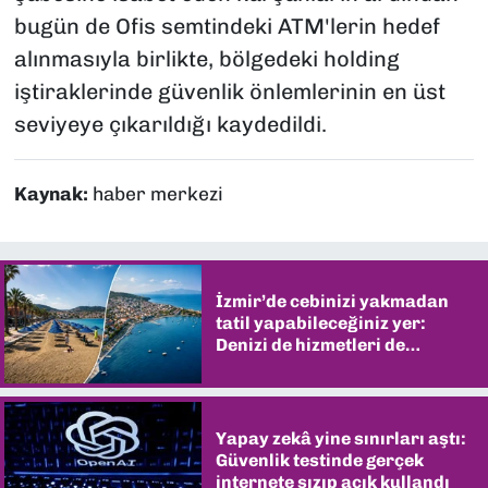
bugün de Ofis semtindeki ATM'lerin hedef
alınmasıyla birlikte, bölgedeki holding
iştiraklerinde güvenlik önlemlerinin en üst
seviyeye çıkarıldığı kaydedildi.
Kaynak:
haber merkezi
İzmir’de cebinizi yakmadan
tatil yapabileceğiniz yer:
Denizi de hizmetleri de
şaşırtıyor
Yapay zekâ yine sınırları aştı:
Güvenlik testinde gerçek
internete sızıp açık kullandı