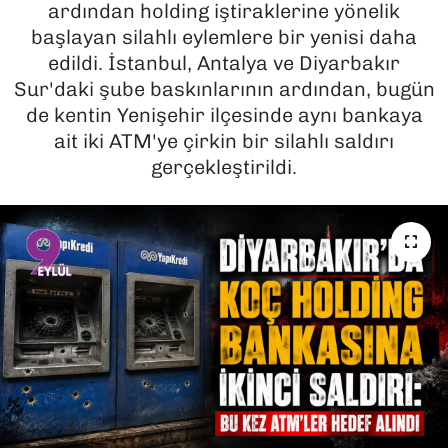
ardından holding iştiraklerine yönelik
başlayan silahlı eylemlere bir yenisi daha
SAĞLIK
edildi. İstanbul, Antalya ve Diyarbakır
Sur'daki şube baskınlarının ardından, bugün
SPOR
de kentin Yenişehir ilçesinde aynı bankaya
TEKNOLOJİ
ait iki ATM'ye çirkin bir silahlı saldırı
gerçekleştirildi.
YAŞAM
YEREL YÖNETİMLER