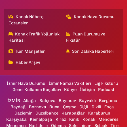
Konak Nöbetçi
Konak Hava Durumu
Eczaneler
Konak Trafik Yoğunluk
Puan Durumu ve
Haritası
Fikstür
Tüm Manşetler
Son Dakika Haberleri
Haber Arşivi
İzmir Hava Durumu
İzmir Namaz Vakitleri
Lig Fikstürü
Genel Kullanım Koşulları
Künye
İletişim
Podcast
İZMİR
Aliağa
Balçova
Bayındır
Bayraklı
Bergama
Beydağ
Bornova
Buca
Çeşme
Çiğli
Dikili
Foça
Gaziemir
Güzelbahçe
Karabağlar
Karaburun
Karşıyaka
Kemalpaşa
Kiraz
Kınık
Konak
Menderes
Menemen
Narlıdere
Ödemiş
Seferihisar
Selçuk
Tire