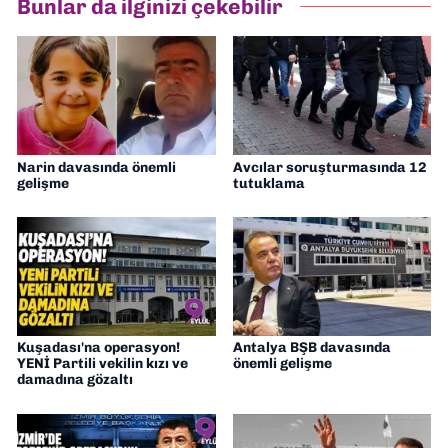
Bunlar da ilginizi çekebilir
Gazetesi'nde editörlük yapıyorum
Narin davasında önemli
Avcılar soruşturmasında 12
gelişme
tutuklama
Kuşadası'na operasyon!
Antalya BŞB davasında
YENİ Partili vekilin kızı ve
önemli gelişme
damadına gözaltı