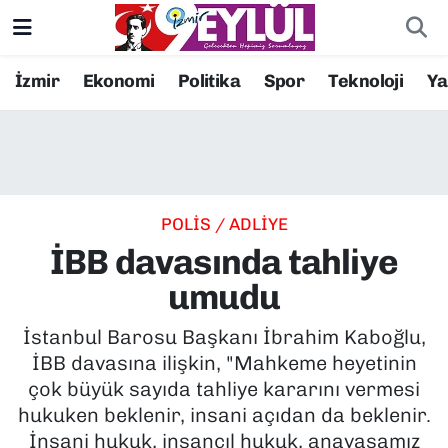
Resmi İlanlar
Konak Nöbetçi Eczaneler
İzmir
Ekonomi
Politika
Spor
Teknoloji
Y
BİLİM
Konak Hava Durumu
DÜNYA
Konak Trafik Yoğunluk Haritası
POLİS / ADLİYE
EĞİTİM
Süper Lig Puan Durumu ve Fikstür
İBB davasında tahliye
EKONOMİ
Tüm Manşetler
umudu
KÜLTÜR SANAT
Son Dakika Haberleri
İstanbul Barosu Başkanı İbrahim Kaboğlu,
İBB davasına ilişkin, "Mahkeme heyetinin
MAGAZİN
Haber Arşivi
çok büyük sayıda tahliye kararını vermesi
hukuken beklenir, insani açıdan da beklenir.
POLİTİKA
İnsani hukuk, insancıl hukuk, anayasamız