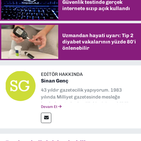
Güvenlik testinde gerçek
internete sızıp açık kullandı
Uzmandan hayati uyarı: Tip 2
diyabet vakalarının yüzde 80'i
önlenebilir
EDITÖR HAKKINDA
Sinan Genç
43 yıldır gazetecilik yapıyorum. 1983
yılında Milliyet gazetesinde mesleğe
başladım. Ardından Türkiye’nin en köklü
Devam Et
gazetelerinden Yeni Asır’da 36 yıl boyunca
muhabir, editör, müdür yardımcısı ve spor
müdürü olarak görev yaptım. Ayrıca Yeni
Asır TV’de 7 yıl boyunca programlar
hazırlayıp sundum. Şu anda Dokuz Eylül