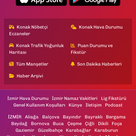
Konak Nöbetçi
Konak Hava Durumu
Eczaneler
Konak Trafik Yoğunluk
Puan Durumu ve
Haritası
Fikstür
Tüm Manşetler
Son Dakika Haberleri
Haber Arşivi
İzmir Hava Durumu
İzmir Namaz Vakitleri
Lig Fikstürü
Genel Kullanım Koşulları
Künye
İletişim
Podcast
İZMİR
Aliağa
Balçova
Bayındır
Bayraklı
Bergama
Beydağ
Bornova
Buca
Çeşme
Çiğli
Dikili
Foça
Gaziemir
Güzelbahçe
Karabağlar
Karaburun