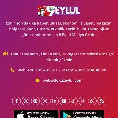
İzmir son dakika haber, ulusal, ekonomi, siyaset, magazin,
bölgesel, spor, turizm, etkinlik, tarih, bilim, teknoloji ve
güncel haberler için 9 Eylül Medya Grubu
Umur Bey mah., Liman cad, Havagazı Yerleşkesi No:16/6
Konak / İzmir
Web: +90 232 4633215 Gazete: +90 232 4048989
web@dokuzeylul.com