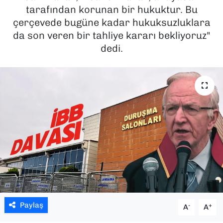
tarafından korunan bir hukuktur. Bu
SAĞLIK
çerçevede bugüne kadar hukuksuzluklara
da son veren bir tahliye kararı bekliyoruz"
SPOR
dedi.
TEKNOLOJİ
YAŞAM
YEREL YÖNETİMLER
Paylaş
-
+
A
A