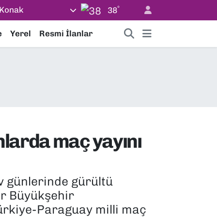
°
Konak
38
e
Yerel
Resmi İlanlar
nlarda maç yayını
v günlerinde gürültü
ir Büyükşehir
Türkiye-Paraguay milli maç