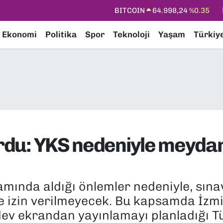
DOLAR
47,7436
%0.18
EURO
55,2510
%0.32
Ekonomi
Politika
Spor
Teknoloji
Yaşam
Türkiy
STERLİN
64,4811
%0.38
GRAM ALTIN
6660.55
%0.03
BİST100
13.779
%-14
BITCOIN
64.998,24
%0.35
yurdu: YKS nedeniyle meyda
samında aldığı önlemler nedeniyle, sına
re izin verilmeyecek. Bu kapsamda İzm
 dev ekrandan yayınlamayı planladığı 