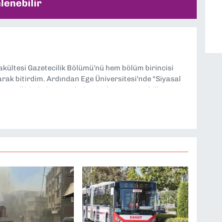
lenebilir
Fakültesi Gazetecilik Bölümü’nü hem bölüm birincisi
larak bitirdim. Ardından Ege Üniversitesi'nde “Siyasal
lisans eğitimimi tamamladım. Halen aynı anabilim
ciliği” üzerine doktora eğitimim sürüyor. 9 Eylül'de
ev almaktayım. Hak odaklı haberciliğe dair