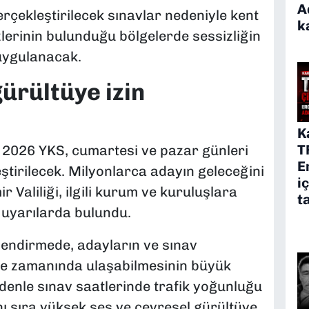
A
rçekleştirilecek sınavlar nedeniyle kent
k
zlerinin bulunduğu bölgelerde sessizliğin
uygulanacak.
ürültüye izin
K
T
2026 YKS, cumartesi ve pazar günleri
E
ştirilecek. Milyonlarca adayın geleceğini
i
 Valiliği, ilgili kurum ve kuruluşlara
t
i uyarılarda bulundu.
rlendirmede, adayların ve sınav
ine zamanında ulaşabilmesinin büyük
denle sınav saatlerinde trafik yoğunluğu
nı sıra yüksek ses ve çevresel gürültüye