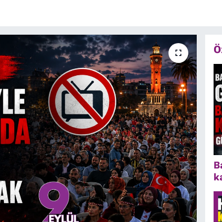
Ö
B
k