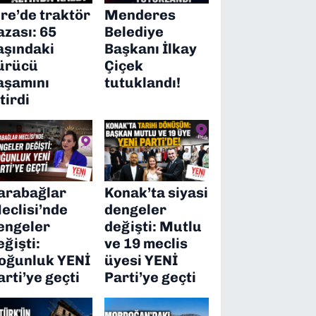
ire’de traktör
Menderes
azası: 65
Belediye
aşındaki
Başkanı İlkay
ürücü
Çiçek
aşamını
tutuklandı!
itirdi
arabağlar
Konak’ta siyasi
eclisi’nde
dengeler
engeler
değişti: Mutlu
eğişti:
ve 19 meclis
oğunluk YENİ
üyesi YENİ
arti’ye geçti
Parti’ye geçti