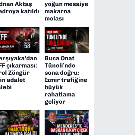
dnan Aktaş
yoğun mesaiye
adroya katıldı
makarna
molası
arşıyaka’dan
Buca Onat
FF çıkarması:
Tüneli’nde
rol Zöngür
sona doğru:
çin adalet
İzmir trafiğine
alebi
büyük
rahatlama
geliyor