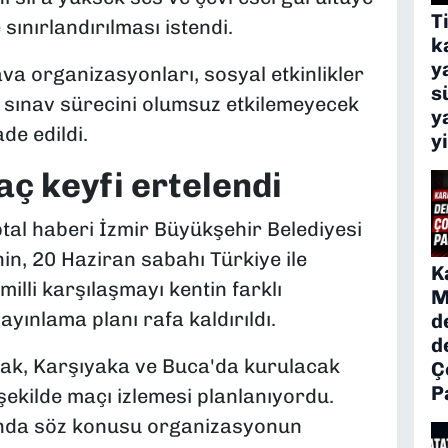
T
 sınırlandırılması istendi.
k
y
va organizasyonları, sosyal etkinlikler
s
 sınav sürecini olumsuz etkilemeyecek
y
de edildi.
y
ç keyfi ertelendi
ptal haberi İzmir Büyükşehir Belediyesi
in, 20 Haziran sabahı Türkiye ile
K
lli karşılaşmayı kentin farklı
M
yınlama planı rafa kaldırıldı.
d
d
ak, Karşıyaka ve Buca'da kurulacak
Ç
P
şekilde maçı izlemesi planlanıyordu.
ında söz konusu organizasyonun