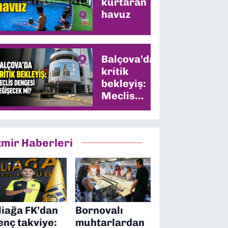
kurtaran
havuz
Balçova’da
kritik
bekleyiş:
Meclis
dengesi
değişecek
mi?
zmir Haberleri
liağa FK’dan
Bornovalı
enç takviye:
muhtarlardan