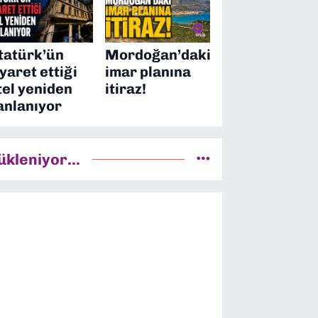
tatürk’ün
Mordoğan’daki
iyaret ettiği
imar planına
tel yeniden
itiraz!
anlanıyor
ükleniyor...