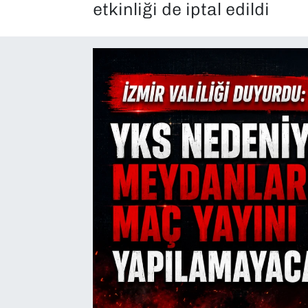
etkinliği de iptal edildi
SAĞLIK
SPOR
TEKNOLOJİ
YAŞAM
YEREL YÖNETİMLER