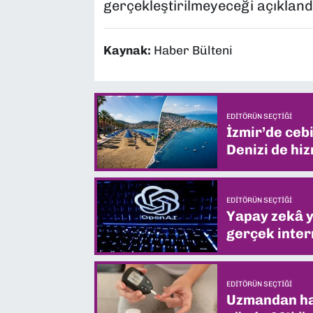
gerçekleştirilmeyeceği açıkland
Kaynak:
Haber Bülteni
EDITÖRÜN SEÇTIĞI
İzmir’de ceb
Denizi de hiz
EDITÖRÜN SEÇTIĞI
Yapay zekâ yi
gerçek intern
EDITÖRÜN SEÇTIĞI
Uzmandan hay