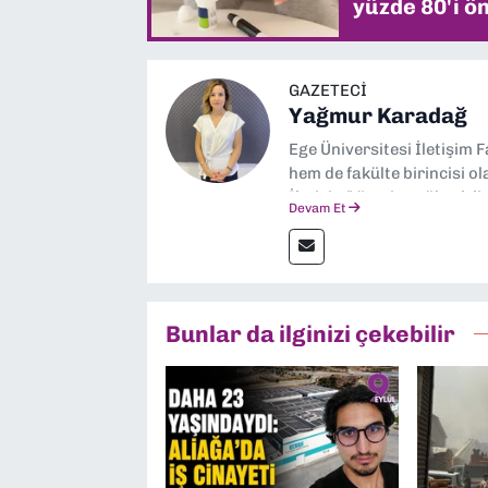
yüzde 80'i ön
GAZETECI
Yağmur Karadağ
Ege Üniversitesi İletişim 
hem de fakülte birincisi o
İletişim” üzerine yüksek 
Devam Et
dalında “İklim Krizi Haber
“Haber Müdürü” olarak gör
çalışmalar yapıyorum
Bunlar da ilginizi çekebilir