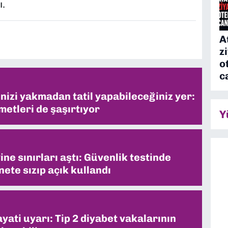
ı.
A
z
o
c
inizi yakmadan tatil yapabileceğiniz yer:
metleri de şaşırtıyor
Y
ne sınırları aştı: Güvenlik testinde
ete sızıp açık kullandı
ati uyarı: Tip 2 diyabet vakalarının