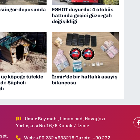
 sünger deposunda
ESHOT duyurdu: 4 otobüs
hattında geçici güzergah
değişikliği
 üç köpeğe tüfekle
İzmir’de bir haftalık asayiş
ldı: Şüpheli
bilançosu
dı
Umur Bey mah., Liman cad, Havagazı
Yerleşkesi No:16/6 Konak / İzmir
set,
Web: +90 232 4633215 Gazete: +90 232