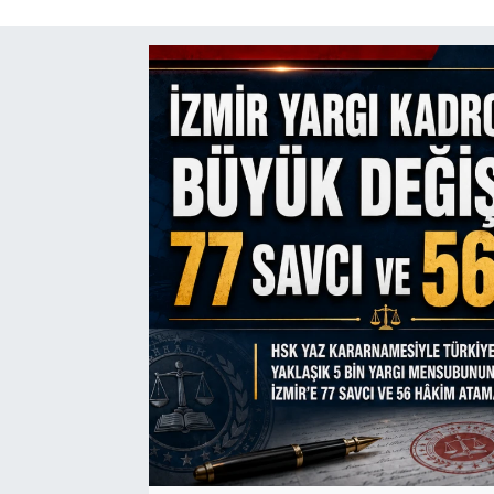
SAĞLIK
SPOR
TEKNOLOJİ
YAŞAM
YEREL YÖNETİMLER