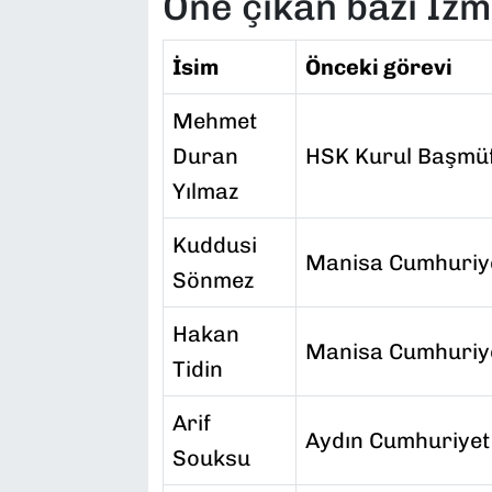
Öne çıkan bazı İzm
İsim
Önceki görevi
Mehmet
Duran
HSK Kurul Başmüfe
Yılmaz
Kuddusi
Manisa Cumhuriye
Sönmez
Hakan
Manisa Cumhuriye
Tidin
Arif
Aydın Cumhuriyet
Souksu