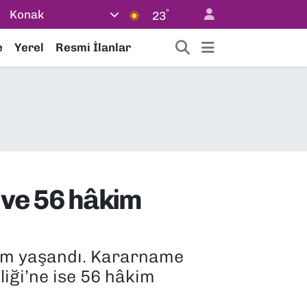
°
Konak
23
e
Yerel
Resmi İlanlar
ı ve 56 hâkim
şim yaşandı. Kararname
iği’ne ise 56 hâkim