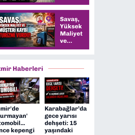
Savaş,
Yüksek
Maliyet
ve
Müşteri
Kaybı
Turizmi
zmir Haberleri
Vurdu
zmir'de
Karabağlar’da
durmayan'
gece yarısı
tomobil...
dehşeti: 15
nce kepengi
yaşındaki