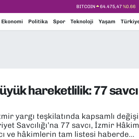
DOLAR
47,5971
%0.05
EURO
55,1336
%0.18
Ekonomi
Politika
Spor
Teknoloji
Yaşam
Türkiy
STERLİN
64,2534
%0.22
GRAM ALTIN
6527.85
%0.54
BİST100
13.703
%0
BITCOIN
64.475,47
%0.66
üyük hareketlilik: 77 savc
mir yargı teşkilatında kapsamlı deği
t Savcılığı’na 77 savcı, İzmir Hâkiml
ı ve hâkimlerin tam listesi haberde...