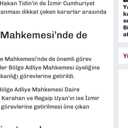
 Hakan Tidin’in de İzmir Cumhuriyet
Y
atanması dikkat çeken kararlar arasında
k
s
B
e Mahkemesi’nde de
a
Y
ye Mahkemesi’nde de önemli görev
imler Bölge Adliye Mahkemesi üyeliğine
anlığı görevlerine getirildi.
 Bölge Adliye Mahkemesi Daire
 Karahan ve Regaip Uyan’ın ise İzmir
görevlerine getirilmesi öne çıkan