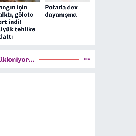
angın için
Potada dev
alktı, gölete
dayanışma
ert indi!
üyük tehlike
tlattı
ükleniyor...