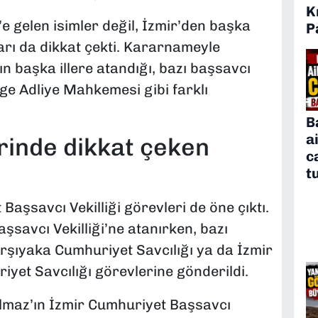
K
e gelen isimler değil, İzmir’den başka
P
arı da dikkat çekti. Kararnameyle
n başka illere atandığı, bazı başsavcı
lge Adliye Mahkemesi gibi farklı
B
a
erinde dikkat çeken
c
t
şsavcı Vekilliği görevleri de öne çıktı.
şsavcı Vekilliği’ne atanırken, bazı
arşıyaka Cumhuriyet Savcılığı ya da İzmir
yet Savcılığı görevlerine gönderildi.
maz’ın İzmir Cumhuriyet Başsavcı