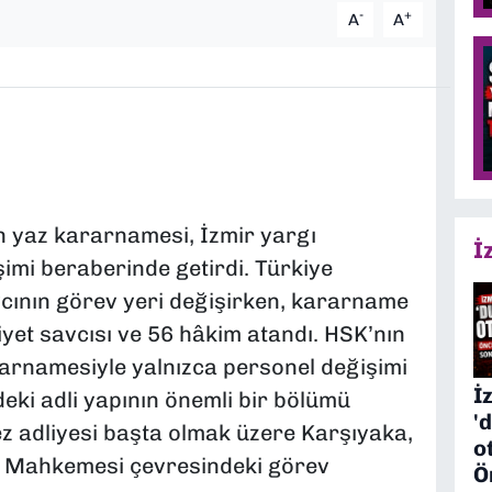
-
+
A
A
n yaz kararnamesi, İzmir yargı
İ
işimi beraberinde getirdi. Türkiye
vcının görev yeri değişirken, kararname
et savcısı ve 56 hâkim atandı. HSK’nın
ararnamesiyle yalnızca personel değişimi
İ
eki adli yapının önemli bir bölümü
'
ez adliyesi başta olmak üzere Karşıyaka,
o
e Mahkemesi çevresindeki görev
Ö