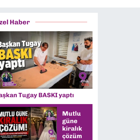
zel Haber
aşkan Tugay BASKI yaptı
Mutlu
güne
kiralık
çözüm