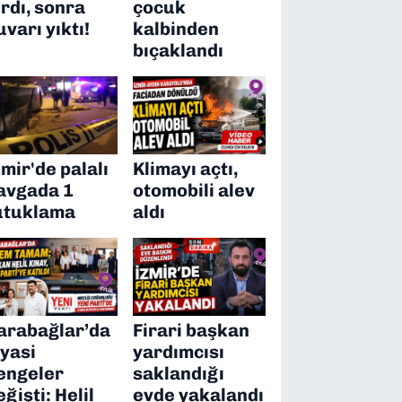
ırdı, sonra
çocuk
uvarı yıktı!
kalbinden
bıçaklandı
zmir'de palalı
Klimayı açtı,
avgada 1
otomobili alev
utuklama
aldı
arabağlar’da
Firari başkan
iyasi
yardımcısı
engeler
saklandığı
eğişti: Helil
evde yakalandı