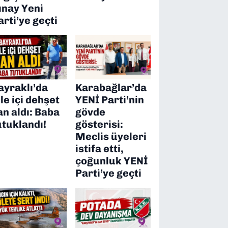
ınay Yeni
arti’ye geçti
ayraklı’da
Karabağlar’da
ile içi dehşet
YENİ Parti’nin
an aldı: Baba
gövde
utuklandı!
gösterisi:
Meclis üyeleri
istifa etti,
çoğunluk YENİ
Parti’ye geçti