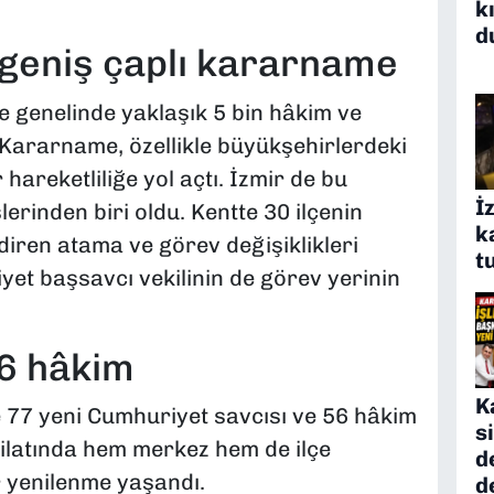
k
d
 geniş çaplı kararname
 genelinde yaklaşık 5 bin hâkim ve
. Kararname, özellikle büyükşehirlerdeki
hareketliliğe yol açtı. İzmir de bu
İ
lerinden biri oldu. Kentte 30 ilçenin
k
ndiren atama ve görev değişiklikleri
t
iyet başsavcı vekilinin de görev yerinin
56 hâkim
K
77 yeni Cumhuriyet savcısı ve 56 hâkim
s
kilatında hem merkez hem de ilçe
d
r yenilenme yaşandı.
d