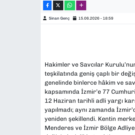
Sinan Genç
15.06.2026 - 18:59
Hakimler ve Savcılar Kurulu’nu
teşkilatında geniş çaplı bir değ
genelinde binlerce hâkim ve sa
kapsamında İzmir’e 77 Cumhuriy
12 Haziran tarihli adli yargı k
yapılmadı; aynı zamanda İzmir’d
yeniden şekillendi. Kentin merk
Menderes ve İzmir Bölge Adliy