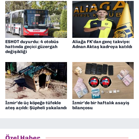
ESHOT duyurdu: 4 otobüs
Aliağa FK’dan genç takviye:
hattında geçici güzergah
Adnan Aktaş kadroya katıldı
değişikliği
İzmir’de üç köpeğe tüfekle
İzmir’de bir haftalık asayiş
ateş açıldı: Şüpheli yakalandı
bilançosu
Özel Haber