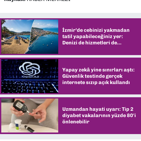
İzmir’de cebinizi yakmadan
tatil yapabileceğiniz yer:
Denizi de hizmetleri de
şaşırtıyor
Yapay zekâ yine sınırları aştı:
Güvenlik testinde gerçek
internete sızıp açık kullandı
Uzmandan hayati uyarı: Tip 2
diyabet vakalarının yüzde 80'i
önlenebilir