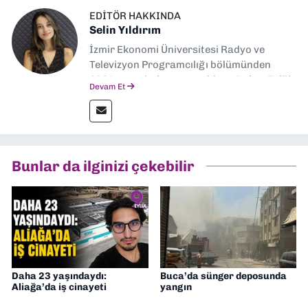
EDITÖR HAKKINDA
Selin Yıldırım
İzmir Ekonomi Üniversitesi Radyo ve
Televizyon Programcılığı bölümünden
2024 senesinde mezun oldum. Dokuz Eylül
Devam Et
Gazetesi'nde spor yazarlığı yaparken,
editörlük görevini de üstleniyorum.
Bunlar da ilginizi çekebilir
Daha 23 yaşındaydı:
Buca’da sünger deposunda
Aliağa’da iş cinayeti
yangın