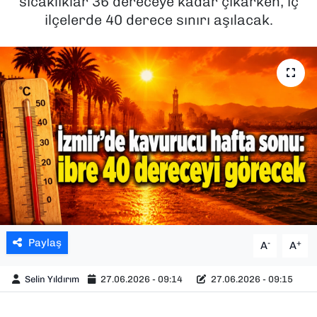
sıcaklıklar 36 dereceye kadar çıkarken, iç
ilçelerde 40 derece sınırı aşılacak.
SAĞLIK
SPOR
TEKNOLOJİ
YAŞAM
YEREL YÖNETİMLER
Paylaş
-
+
A
A
Selin Yıldırım
27.06.2026 - 09:14
27.06.2026 - 09:15