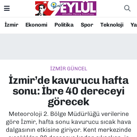
Resmi İlanlar
Konak Nöbetçi Eczaneler
İzmir
Ekonomi
Politika
Spor
Teknoloji
Y
BİLİM
Konak Hava Durumu
DÜNYA
Konak Trafik Yoğunluk Haritası
İZMİR GÜNCEL
EĞİTİM
Süper Lig Puan Durumu ve Fikstür
İzmir’de kavurucu hafta
EKONOMİ
Tüm Manşetler
sonu: İbre 40 dereceyi
görecek
KÜLTÜR SANAT
Son Dakika Haberleri
Meteoroloji 2. Bölge Müdürlüğü verilerine
MAGAZİN
Haber Arşivi
göre İzmir, hafta sonu kavurucu sıcak hava
dalgasının etkisine giriyor. Kent merkezinde
POLİTİKA