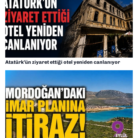
Atatürk’ün ziyaret ettiği otel yeniden canlanıyor