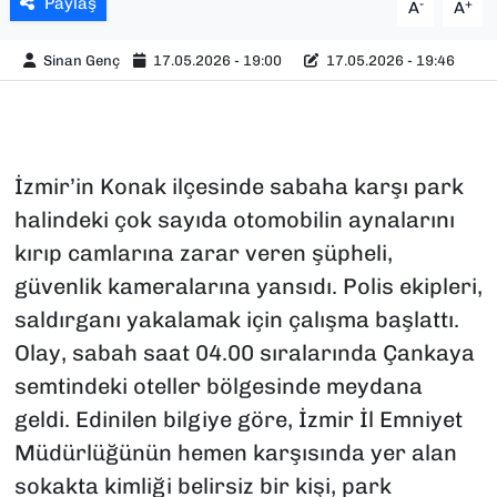
Paylaş
-
+
A
A
Sinan Genç
17.05.2026 - 19:00
17.05.2026 - 19:46
İzmir’in Konak ilçesinde sabaha karşı park
halindeki çok sayıda otomobilin aynalarını
kırıp camlarına zarar veren şüpheli,
güvenlik kameralarına yansıdı. Polis ekipleri,
saldırganı yakalamak için çalışma başlattı.
Olay, sabah saat 04.00 sıralarında Çankaya
semtindeki oteller bölgesinde meydana
geldi. Edinilen bilgiye göre, İzmir İl Emniyet
Müdürlüğünün hemen karşısında yer alan
sokakta kimliği belirsiz bir kişi, park