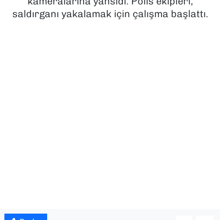
kameralarına yansıdı. Polis ekipleri,
saldırganı yakalamak için çalışma başlattı.
SAĞLIK
SPOR
TEKNOLOJİ
YAŞAM
YEREL YÖNETİMLER