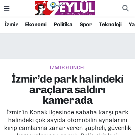
Resmi İlanlar
Konak Nöbetçi Eczaneler
İzmir
Ekonomi
Politika
Spor
Teknoloji
Y
BİLİM
Konak Hava Durumu
DÜNYA
Konak Trafik Yoğunluk Haritası
İZMİR GÜNCEL
EĞİTİM
Süper Lig Puan Durumu ve Fikstür
İzmir’de park halindeki
EKONOMİ
Tüm Manşetler
araçlara saldırı
kamerada
KÜLTÜR SANAT
Son Dakika Haberleri
İzmir’in Konak ilçesinde sabaha karşı park
MAGAZİN
Haber Arşivi
halindeki çok sayıda otomobilin aynalarını
kırıp camlarına zarar veren şüpheli, güvenlik
POLİTİKA