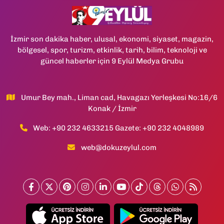
İzmir son dakika haber, ulusal, ekonomi, siyaset, magazin,
bölgesel, spor, turizm, etkinlik, tarih, bilim, teknoloji ve
güncel haberler için 9 Eylül Medya Grubu
Umur Bey mah., Liman cad, Havagazı Yerleşkesi No:16/6
Konak / İzmir
Web: +90 232 4633215 Gazete: +90 232 4048989
web@dokuzeylul.com