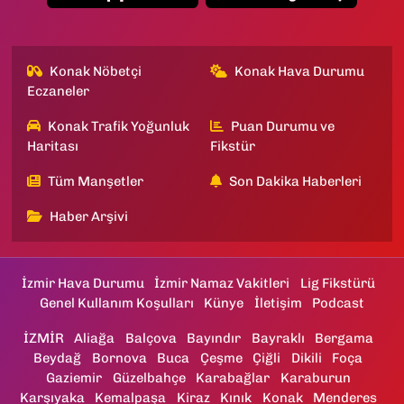
Konak Nöbetçi
Konak Hava Durumu
Eczaneler
Konak Trafik Yoğunluk
Puan Durumu ve
Haritası
Fikstür
Tüm Manşetler
Son Dakika Haberleri
Haber Arşivi
İzmir Hava Durumu
İzmir Namaz Vakitleri
Lig Fikstürü
Genel Kullanım Koşulları
Künye
İletişim
Podcast
İZMİR
Aliağa
Balçova
Bayındır
Bayraklı
Bergama
Beydağ
Bornova
Buca
Çeşme
Çiğli
Dikili
Foça
Gaziemir
Güzelbahçe
Karabağlar
Karaburun
Karşıyaka
Kemalpaşa
Kiraz
Kınık
Konak
Menderes