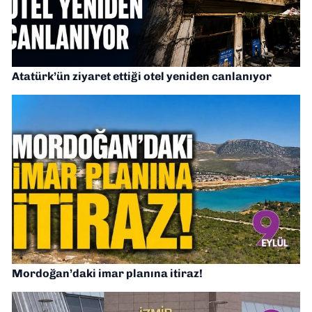
Atatürk’ün ziyaret ettiği otel yeniden canlanıyor
Mordoğan’daki imar planına itiraz!