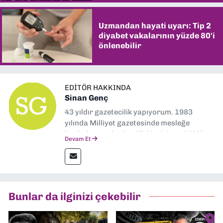
Uzmandan hayati uyarı: Tip 2
diyabet vakalarının yüzde 80'i
önlenebilir
EDITÖR HAKKINDA
Sinan Genç
43 yıldır gazetecilik yapıyorum. 1983
yılında Milliyet gazetesinde mesleğe
başladım. Ardından Türkiye’nin en köklü
Devam Et
gazetelerinden Yeni Asır’da 36 yıl boyunca
muhabir, editör, müdür yardımcısı ve spor
müdürü olarak görev yaptım. Ayrıca Yeni
Asır TV’de 7 yıl boyunca programlar
hazırlayıp sundum. Şu anda Dokuz Eylül
Bunlar da ilginizi çekebilir
Gazetesi'nde editörlük yapıyorum