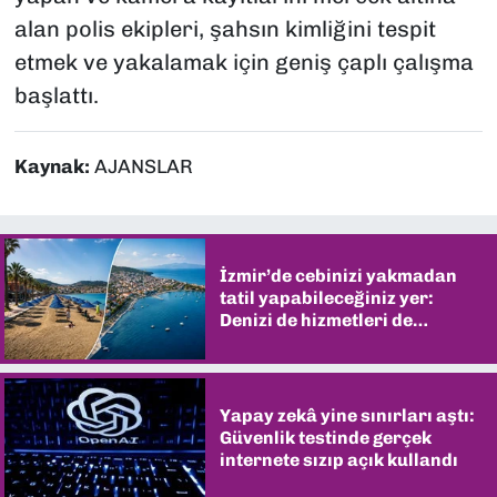
alan polis ekipleri, şahsın kimliğini tespit
etmek ve yakalamak için geniş çaplı çalışma
başlattı.
Kaynak:
AJANSLAR
İzmir’de cebinizi yakmadan
tatil yapabileceğiniz yer:
Denizi de hizmetleri de
şaşırtıyor
Yapay zekâ yine sınırları aştı:
Güvenlik testinde gerçek
internete sızıp açık kullandı