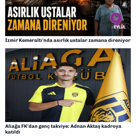
İzmir Kemeraltı'nda asırlık ustalar zamana direniyor
Aliağa FK’dan genç takviye: Adnan Aktaş kadroya
katıldı