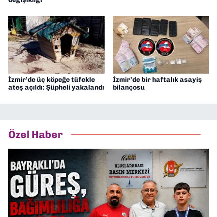
İzmir’de üç köpeğe tüfekle
İzmir’de bir haftalık asayiş
ateş açıldı: Şüpheli yakalandı
bilançosu
Özel Haber