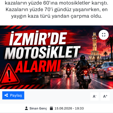
kazaların yüzde 60’ına motosikletler karıştı.
Kazaların yüzde 70’i gündüz yaşanırken, en
SAĞLIK
yaygın kaza türü yandan çarpma oldu.
SPOR
TEKNOLOJİ
YAŞAM
YEREL YÖNETİMLER
Paylaş
-
+
A
A
Sinan Genç
15.06.2026 - 19:33