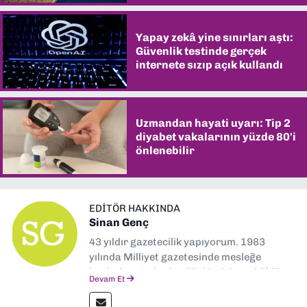
Yapay zekâ yine sınırları aştı:
Güvenlik testinde gerçek
internete sızıp açık kullandı
Uzmandan hayati uyarı: Tip 2
diyabet vakalarının yüzde 80'i
önlenebilir
EDITÖR HAKKINDA
Sinan Genç
43 yıldır gazetecilik yapıyorum. 1983
yılında Milliyet gazetesinde mesleğe
başladım. Ardından Türkiye’nin en köklü
Devam Et
gazetelerinden Yeni Asır’da 36 yıl boyunca
muhabir, editör, müdür yardımcısı ve spor