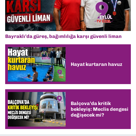
Bayraklı’da güreş, bağımlılığa karşı güvenli liman
Hayat kurtaran havuz
Balçova’da kritik
bekleyiş: Meclis dengesi
değişecek mi?