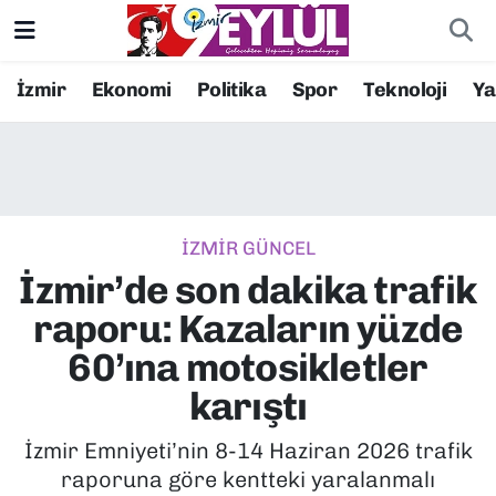
Resmi İlanlar
Konak Nöbetçi Eczaneler
İzmir
Ekonomi
Politika
Spor
Teknoloji
Y
BİLİM
Konak Hava Durumu
DÜNYA
Konak Trafik Yoğunluk Haritası
İZMİR GÜNCEL
EĞİTİM
Süper Lig Puan Durumu ve Fikstür
İzmir’de son dakika trafik
EKONOMİ
Tüm Manşetler
raporu: Kazaların yüzde
60’ına motosikletler
KÜLTÜR SANAT
Son Dakika Haberleri
karıştı
MAGAZİN
Haber Arşivi
İzmir Emniyeti’nin 8-14 Haziran 2026 trafik
raporuna göre kentteki yaralanmalı
POLİTİKA