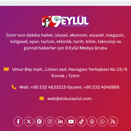
İzmir son dakika haber, ulusal, ekonomi, siyaset, magazin,
bölgesel, spor, turizm, etkinlik, tarih, bilim, teknoloji ve
güncel haberler için 9 Eylül Medya Grubu
Umur Bey mah., Liman cad, Havagazı Yerleşkesi No:16/6
Konak / İzmir
Web: +90 232 4633215 Gazete: +90 232 4048989
web@dokuzeylul.com