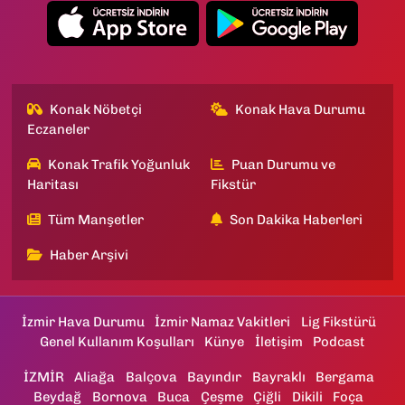
Konak Nöbetçi
Konak Hava Durumu
Eczaneler
Konak Trafik Yoğunluk
Puan Durumu ve
Haritası
Fikstür
Tüm Manşetler
Son Dakika Haberleri
Haber Arşivi
İzmir Hava Durumu
İzmir Namaz Vakitleri
Lig Fikstürü
Genel Kullanım Koşulları
Künye
İletişim
Podcast
İZMİR
Aliağa
Balçova
Bayındır
Bayraklı
Bergama
Beydağ
Bornova
Buca
Çeşme
Çiğli
Dikili
Foça