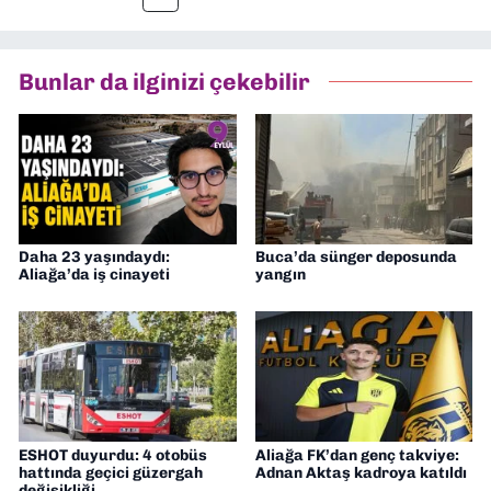
müdürü olarak görev yaptım. Ayrıca Yeni
Asır TV’de 7 yıl boyunca programlar
hazırlayıp sundum. Şu anda Dokuz Eylül
Bunlar da ilginizi çekebilir
Gazetesi'nde editörlük yapıyorum
Daha 23 yaşındaydı:
Buca’da sünger deposunda
Aliağa’da iş cinayeti
yangın
ESHOT duyurdu: 4 otobüs
Aliağa FK’dan genç takviye:
hattında geçici güzergah
Adnan Aktaş kadroya katıldı
değişikliği