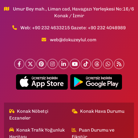
Umur Bey mah., Liman cad, Havagazı Yerleşkesi No:16/6
Konak / İzmir
Web: +90 232 4633215 Gazete: +90 232 4048989
web@dokuzeylul.com
Konak Nöbetçi
Konak Hava Durumu
Eczaneler
Konak Trafik Yoğunluk
Puan Durumu ve
Haritası
Fikstür