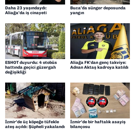
Daha 23 yaşındaydı:
Buca’da sünger deposunda
Aliağa’da iş cinayeti
yangın
ESHOT duyurdu: 4 otobüs
Aliağa FK’dan genç takviye:
hattında geçici güzergah
Adnan Aktaş kadroya katıldı
değişikliği
İzmir’de üç köpeğe tüfekle
İzmir’de bir haftalık asayiş
ateş açıldı: Şüpheli yakalandı
bilançosu