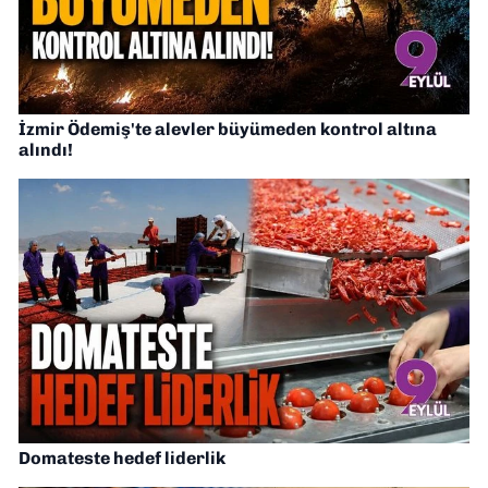
İzmir Ödemiş'te alevler büyümeden kontrol altına
alındı!
Domateste hedef liderlik