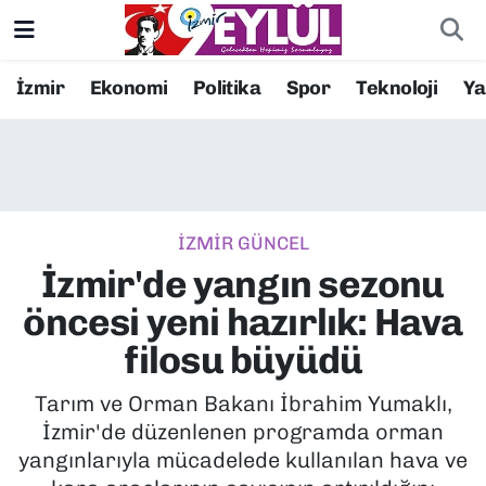
Resmi İlanlar
Konak Nöbetçi Eczaneler
İzmir
Ekonomi
Politika
Spor
Teknoloji
Y
BİLİM
Konak Hava Durumu
DÜNYA
Konak Trafik Yoğunluk Haritası
İZMİR GÜNCEL
EĞİTİM
Süper Lig Puan Durumu ve Fikstür
İzmir'de yangın sezonu
EKONOMİ
Tüm Manşetler
öncesi yeni hazırlık: Hava
filosu büyüdü
KÜLTÜR SANAT
Son Dakika Haberleri
Tarım ve Orman Bakanı İbrahim Yumaklı,
MAGAZİN
Haber Arşivi
İzmir'de düzenlenen programda orman
yangınlarıyla mücadelede kullanılan hava ve
POLİTİKA