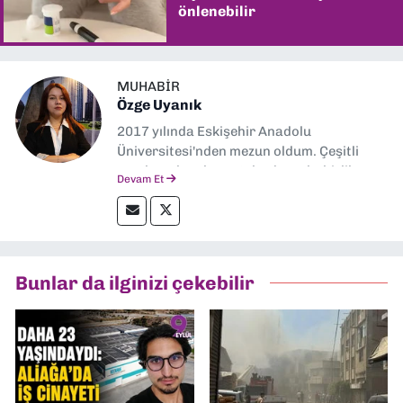
önlenebilir
MUHABIR
Özge Uyanık
2017 yılında Eskişehir Anadolu
Üniversitesi'nden mezun oldum. Çeşitli
yerel ve ulusal gazetelerde muhabirlik
Devam Et
yaptım. Özellikle emek, çevre, kent ve insan
hakları alanlarında haberler üretmeye
odaklanıyorum.
Bunlar da ilginizi çekebilir