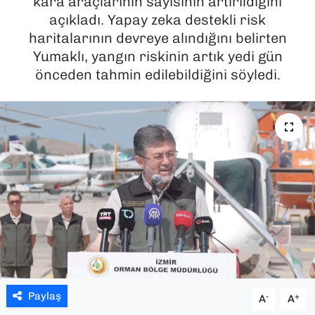
kara araçlarının sayısının artırıldığını
açıkladı. Yapay zeka destekli risk
SAĞLIK
haritalarının devreye alındığını belirten
Yumaklı, yangın riskinin artık yedi gün
SPOR
önceden tahmin edilebildiğini söyledi.
TEKNOLOJİ
YAŞAM
YEREL YÖNETİMLER
Paylaş
-
+
A
A