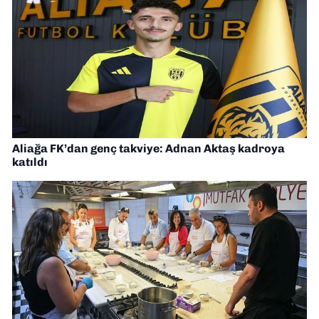
Aliağa FK’dan genç takviye: Adnan Aktaş kadroya
katıldı