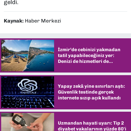
geldi.
Kaynak:
Haber Merkezi
İzmir’de cebinizi yakmadan
tatil yapabileceğiniz yer:
Denizi de hizmetleri de
şaşırtıyor
Yapay zekâ yine sınırları aştı:
Güvenlik testinde gerçek
internete sızıp açık kullandı
Uzmandan hayati uyarı: Tip 2
diyabet vakalarının yüzde 80'i