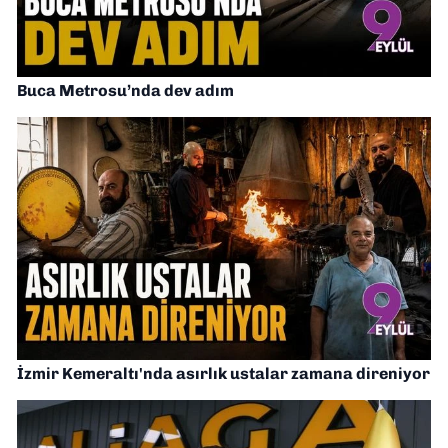
Buca Metrosu’nda dev adım
İzmir Kemeraltı'nda asırlık ustalar zamana direniyor