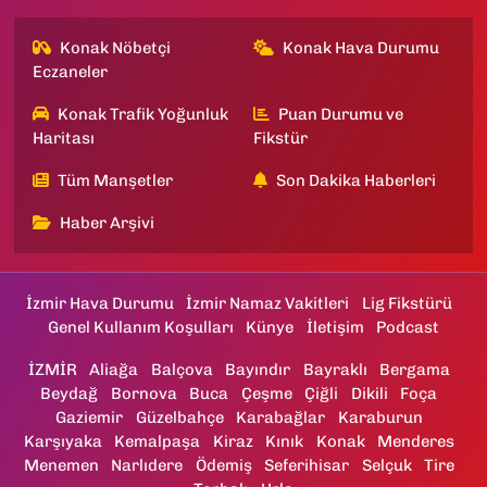
Konak Nöbetçi
Konak Hava Durumu
Eczaneler
Konak Trafik Yoğunluk
Puan Durumu ve
Haritası
Fikstür
Tüm Manşetler
Son Dakika Haberleri
Haber Arşivi
İzmir Hava Durumu
İzmir Namaz Vakitleri
Lig Fikstürü
Genel Kullanım Koşulları
Künye
İletişim
Podcast
İZMİR
Aliağa
Balçova
Bayındır
Bayraklı
Bergama
Beydağ
Bornova
Buca
Çeşme
Çiğli
Dikili
Foça
Gaziemir
Güzelbahçe
Karabağlar
Karaburun
Karşıyaka
Kemalpaşa
Kiraz
Kınık
Konak
Menderes
Menemen
Narlıdere
Ödemiş
Seferihisar
Selçuk
Tire