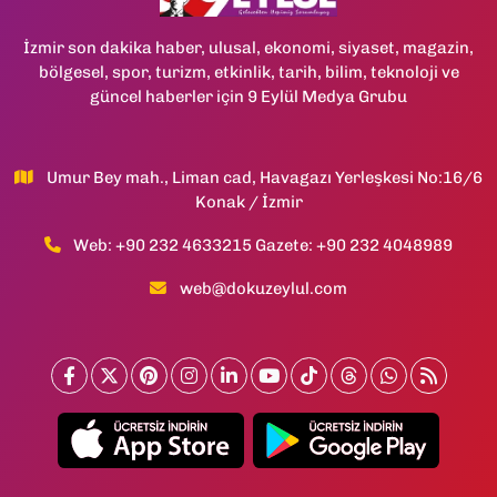
İzmir son dakika haber, ulusal, ekonomi, siyaset, magazin,
bölgesel, spor, turizm, etkinlik, tarih, bilim, teknoloji ve
güncel haberler için 9 Eylül Medya Grubu
Umur Bey mah., Liman cad, Havagazı Yerleşkesi No:16/6
Konak / İzmir
Web: +90 232 4633215 Gazete: +90 232 4048989
web@dokuzeylul.com