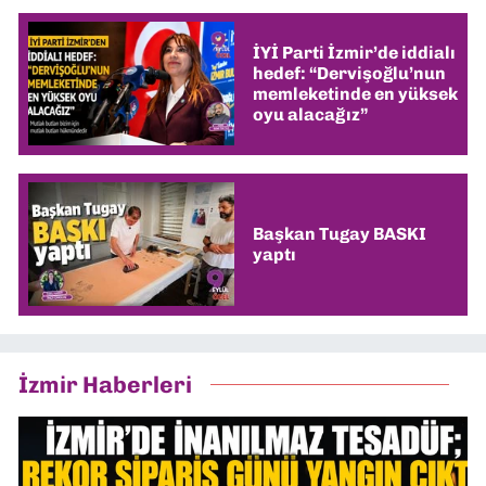
İYİ Parti İzmir’de iddialı
hedef: “Dervişoğlu’nun
memleketinde en yüksek
oyu alacağız”
Başkan Tugay BASKI
yaptı
İzmir Haberleri