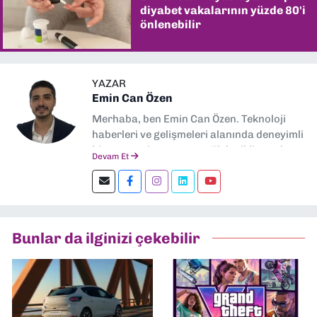
diyabet vakalarının yüzde 80'i
önlenebilir
YAZAR
Emin Can Özen
Merhaba, ben Emin Can Özen. Teknoloji
haberleri ve gelişmeleri alanında deneyimli
bir gazeteci ve yazarım. Elektrikli araçlar,
Devam Et
yapay zeka, inovasyon ve sektör trendleri
en çok ilgi duyduğum konular.
Dokuzeylul.com’da yazar olarak görev
yapıyorum. Güncel olayları tarafsız ve
araştırmacı bir bakışla analiz ediyorum.
Bunlar da ilginizi çekebilir
İzmir’den teknoloji dünyasına dair
yorumlarımı paylaşıyorum. Takipte kalın!
🚀