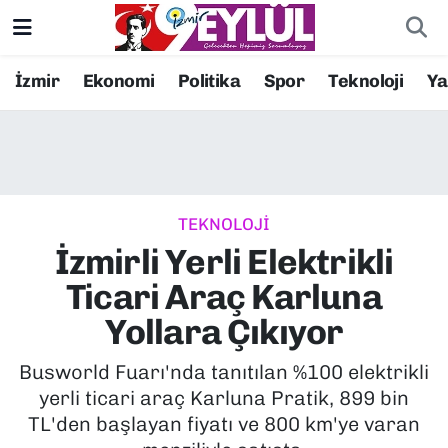
Resmi İlanlar
Konak Nöbetçi Eczaneler
İzmir
Ekonomi
Politika
Spor
Teknoloji
Y
BİLİM
Konak Hava Durumu
DÜNYA
Konak Trafik Yoğunluk Haritası
TEKNOLOJİ
EĞİTİM
Süper Lig Puan Durumu ve Fikstür
İzmirli Yerli Elektrikli
EKONOMİ
Tüm Manşetler
Ticari Araç Karluna
Yollara Çıkıyor
KÜLTÜR SANAT
Son Dakika Haberleri
Busworld Fuarı'nda tanıtılan %100 elektrikli
MAGAZİN
Haber Arşivi
yerli ticari araç Karluna Pratik, 899 bin
TL'den başlayan fiyatı ve 800 km'ye varan
POLİTİKA