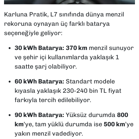
Karluna Pratik, L7 sınıfında dünya menzil
rekoruna oynayan üç farklı batarya
seçeneğiyle geliyor:
30 kWh Batarya:
370 km
menzil sunuyor
ve şehir içi kullanımlarda yaklaşık 1
saatte şarj olabiliyor.
60 kWh Batarya:
Standart modele
kıyasla yaklaşık 230-240 bin TL fiyat
farkıyla tercih edilebiliyor.
90 kWh Batarya:
Yüksüz durumda
800
km
’ye, tam yüklü durumda ise
500 km
’ye
yakın menzil vadediyor.