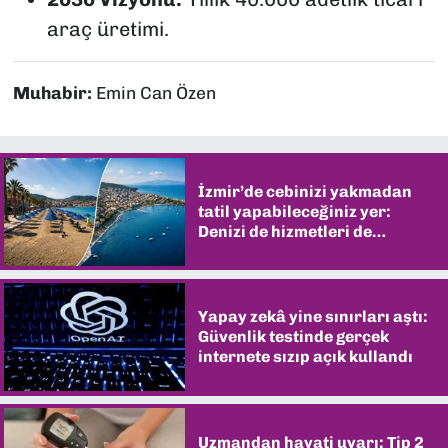
araç üretimi.
Muhabir:
Emin Can Özen
İzmir’de cebinizi yakmadan
tatil yapabileceğiniz yer:
Denizi de hizmetleri de
şaşırtıyor
Yapay zekâ yine sınırları aştı:
Güvenlik testinde gerçek
internete sızıp açık kullandı
Uzmandan hayati uyarı: Tip 2