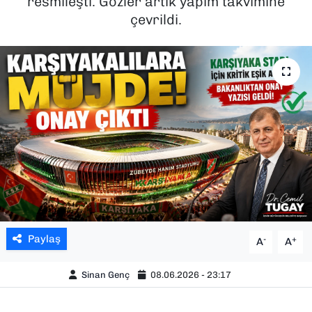
resmileşti. Gözler artık yapım takvimine
çevrildi.
SAĞLIK
SPOR
TEKNOLOJİ
YAŞAM
YEREL YÖNETİMLER
Paylaş
-
+
A
A
Sinan Genç
08.06.2026 - 23:17