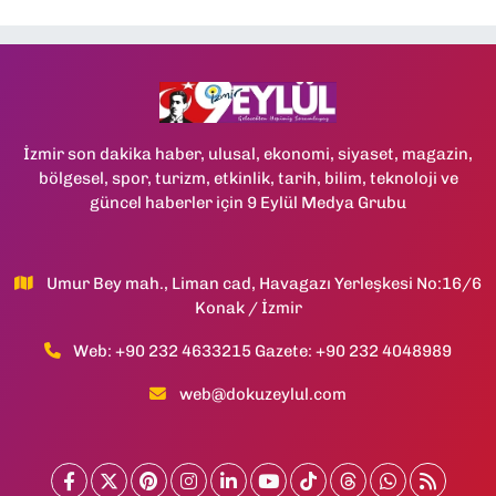
İzmir son dakika haber, ulusal, ekonomi, siyaset, magazin,
bölgesel, spor, turizm, etkinlik, tarih, bilim, teknoloji ve
güncel haberler için 9 Eylül Medya Grubu
Umur Bey mah., Liman cad, Havagazı Yerleşkesi No:16/6
Konak / İzmir
Web: +90 232 4633215 Gazete: +90 232 4048989
web@dokuzeylul.com