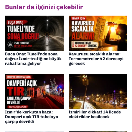
hazırlayıp sundum. Şu anda Dokuz Eylül
Bunlar da ilginizi çekebilir
Gazetesi'nde editörlük yapıyorum
Buca Onat Tüneli’nde sona
Kavurucu sıcaklık alarmı:
doğru: İzmir trafiğine büyük
Termometreler 42 dereceyi
rahatlama geliyor
görecek
İzmir’de korkutan kaza:
İzmirliler dikkat! 14 ilçede
Damperi açık TIR tabelaya
elektrikler kesilecek
çarpıp devrildi