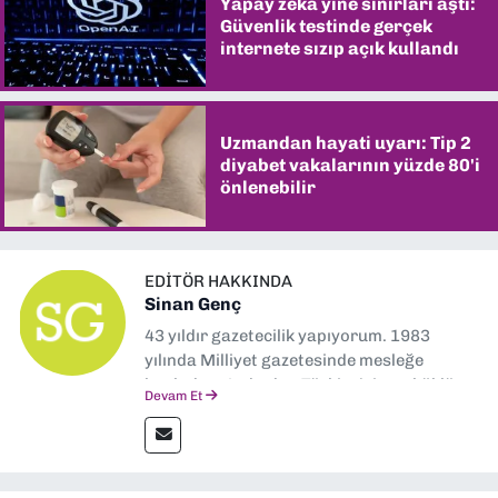
Yapay zekâ yine sınırları aştı:
Güvenlik testinde gerçek
internete sızıp açık kullandı
Uzmandan hayati uyarı: Tip 2
diyabet vakalarının yüzde 80'i
önlenebilir
EDITÖR HAKKINDA
Sinan Genç
43 yıldır gazetecilik yapıyorum. 1983
yılında Milliyet gazetesinde mesleğe
başladım. Ardından Türkiye’nin en köklü
Devam Et
gazetelerinden Yeni Asır’da 36 yıl boyunca
muhabir, editör, müdür yardımcısı ve spor
müdürü olarak görev yaptım. Ayrıca Yeni
Asır TV’de 7 yıl boyunca programlar