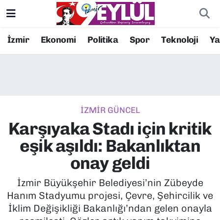
Resmi İlanlar
Konak Nöbetçi Eczaneler
İzmir
Ekonomi
Politika
Spor
Teknoloji
Y
BİLİM
Konak Hava Durumu
DÜNYA
Konak Trafik Yoğunluk Haritası
İZMİR GÜNCEL
EĞİTİM
Süper Lig Puan Durumu ve Fikstür
Karşıyaka Stadı için kritik
EKONOMİ
Tüm Manşetler
eşik aşıldı: Bakanlıktan
onay geldi
KÜLTÜR SANAT
Son Dakika Haberleri
İzmir Büyükşehir Belediyesi’nin Zübeyde
MAGAZİN
Haber Arşivi
Hanım Stadyumu projesi, Çevre, Şehircilik ve
İklim Değişikliği Bakanlığı’ndan gelen onayla
POLİTİKA