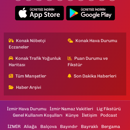
Konak Nöbetçi
Konak Hava Durumu
Eczaneler
Konak Trafik Yoğunluk
Puan Durumu ve
Haritası
Fikstür
Tüm Manşetler
Son Dakika Haberleri
Haber Arşivi
İzmir Hava Durumu
İzmir Namaz Vakitleri
Lig Fikstürü
Genel Kullanım Koşulları
Künye
İletişim
Podcast
İZMİR
Aliağa
Balçova
Bayındır
Bayraklı
Bergama