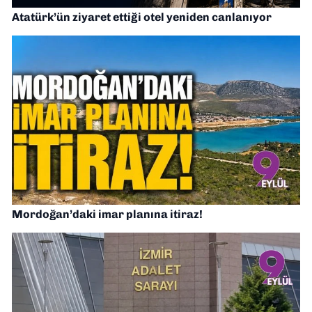
Atatürk’ün ziyaret ettiği otel yeniden canlanıyor
Mordoğan’daki imar planına itiraz!