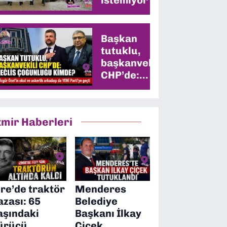
Başkan
tutuklu,
başkanvekili
CHP’de:
Meclis
çoğunluğu
kimde?
zmir Haberleri
ire’de traktör
Menderes
azası: 65
Belediye
aşındaki
Başkanı İlkay
ürücü
Çiçek