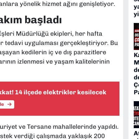
nlara yönelik hizmet ağını genişletiyor.
y
y
akım başladı
İşleri Müdürlüğü ekipleri, her hafta
 tedavi uygulaması gerçekleştiriyor. Bu
aşayan kedilerin iç ve dış parazitlere
K
rının izlenmesi ve yaşam kalitelerinin
M
d
d
Ç
P
ikkat! 14 ilçede elektrikler kesilecek
üle
iyet ve Tersane mahallelerinde yapıldı.
A
stek verdiği çalışmada yaklaşık 200