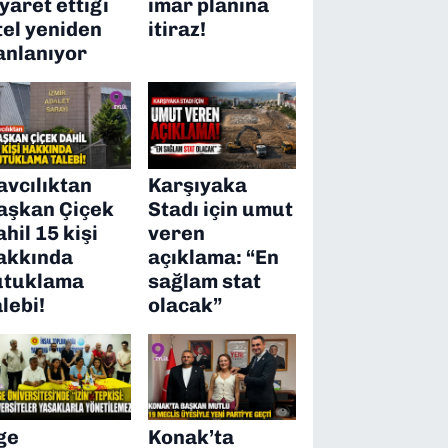
iyaret ettiği
imar planına
tel yeniden
itiraz!
anlanıyor
avcılıktan
Karşıyaka
aşkan Çiçek
Stadı için umut
ahil 15 kişi
veren
akkında
açıklama: “En
utuklama
sağlam stat
alebi!
olacak”
ge
Konak’ta