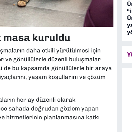
Ü
“
Ü
y
y
k masa kuruldu
şmaların daha etkili yürütülmesi için
Y
er ve gönüllülerle düzenli buluşmalar
rü de bu kapsamda gönüllülerle bir araya
iyaçlarını, yaşam koşullarını ve çözüm
aların her ay düzenli olarak
lece sahada doğrudan gözlem yapan
ye hizmetlerinin planlanmasına katkı