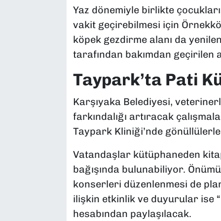
Yaz dönemiyle birlikte çocukları
vakit geçirebilmesi için Örnek
köpek gezdirme alanı da yenile
tarafından bakımdan geçirilen a
Taypark’ta Pati K
Karşıyaka Belediyesi, veteriner
farkındalığı artıracak çalışmal
Taypark Kliniği’nde gönüllülerle
Vatandaşlar kütüphaneden kitap 
bağışında bulunabiliyor. Önümü
konserleri düzenlenmesi de plan
ilişkin etkinlik ve duyurular ise
hesabından paylaşılacak.