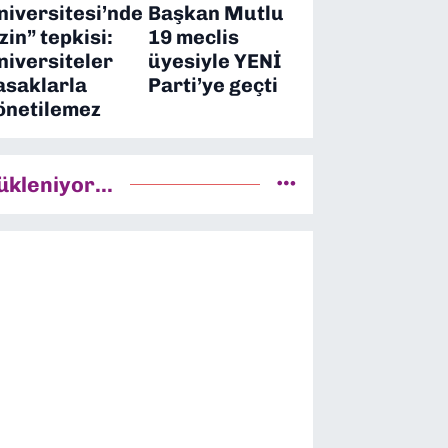
niversitesi’nde
Başkan Mutlu
izin” tepkisi:
19 meclis
niversiteler
üyesiyle YENİ
asaklarla
Parti’ye geçti
önetilemez
ükleniyor...