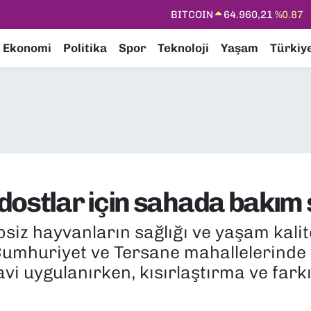
DOLAR
47,7436
%0.18
EURO
55,2510
%0.32
Ekonomi
Politika
Spor
Teknoloji
Yaşam
Türkiy
STERLİN
64,4811
%0.38
GRAM ALTIN
6648.99
%2.59
BİST100
13.773
%-19
BITCOIN
64.960,21
%0.87
dostlar için sahada bakım 
siz hayvanların sağlığı ve yaşam kalit
 Cumhuriyet ve Tersane mahallelerinde
vi uygulanırken, kısırlaştırma ve fark