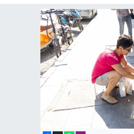
SAĞLIK
SPOR
TEKNOLOJİ
YAŞAM
YEREL YÖNETİMLER