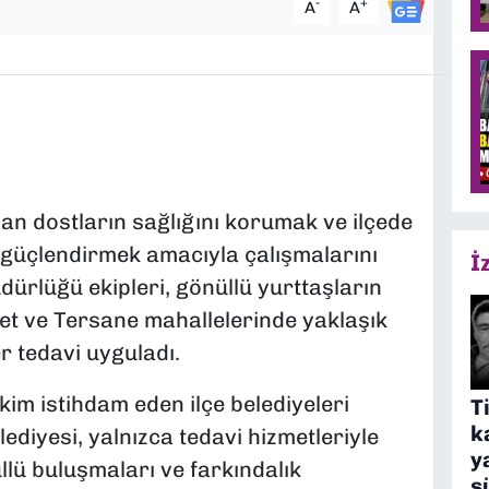
-
+
A
A
can dostların sağlığını korumak ve ilçede
güçlendirmek amacıyla çalışmalarını
İ
dürlüğü ekipleri, gönüllü yurttaşların
et ve Tersane mahallelerinde yaklaşık
r tedavi uyguladı.
kim istihdam eden ilçe belediyeleri
T
k
diyesi, yalnızca tedavi hizmetleriyle
y
üllü buluşmaları ve farkındalık
s