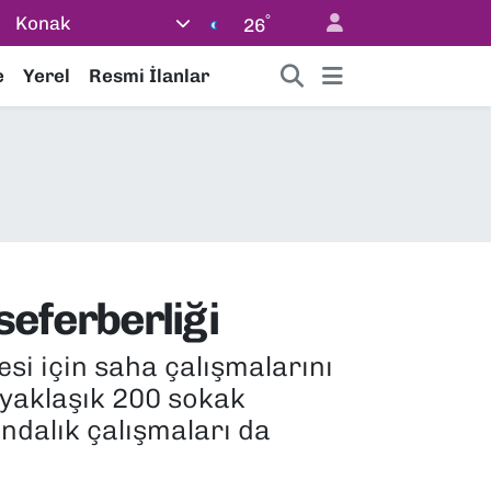
°
Konak
26
e
Yerel
Resmi İlanlar
seferberliği
esi için saha çalışmalarını
 yaklaşık 200 sokak
ındalık çalışmaları da