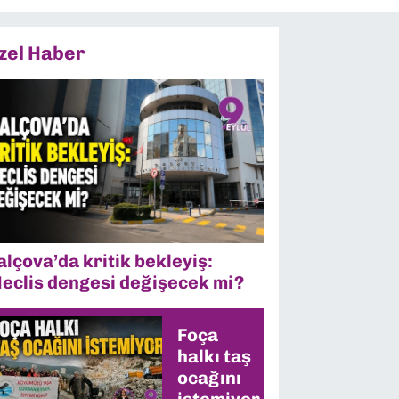
zel Haber
alçova’da kritik bekleyiş:
eclis dengesi değişecek mi?
Foça
halkı taş
ocağını
istemiyor