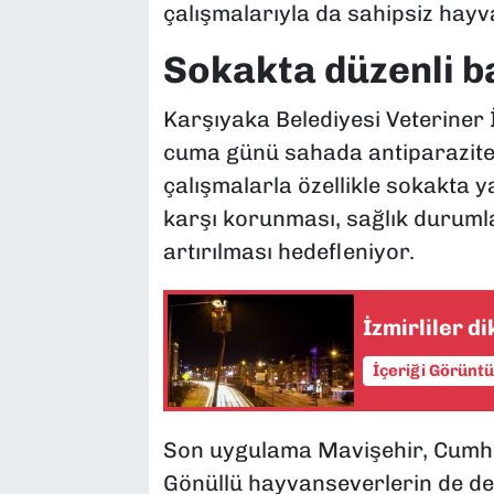
çalışmalarıyla da sahipsiz hayva
Sokakta düzenli b
Karşıyaka Belediyesi Veteriner 
cuma günü sahada antiparaziter
çalışmalarla özellikle sokakta y
karşı korunması, sağlık durumla
artırılması hedefleniyor.
İzmirliler d
İçeriği Görünt
Son uygulama Mavişehir, Cumhur
Gönüllü hayvanseverlerin de de