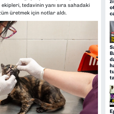
z
 ekipleri, tedavinin yanı sıra sahadaki
o
üm üretmek için notlar aldı.
c
S
B
d
h
t
t
E