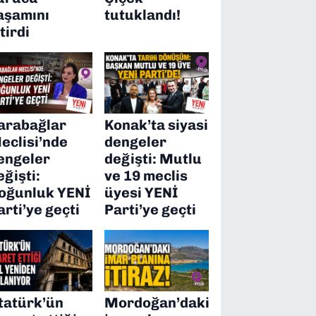
aşamını
tutuklandı!
itirdi
arabağlar
Konak’ta siyasi
eclisi’nde
dengeler
engeler
değişti: Mutlu
eğişti:
ve 19 meclis
oğunluk YENİ
üyesi YENİ
arti’ye geçti
Parti’ye geçti
tatürk’ün
Mordoğan’daki