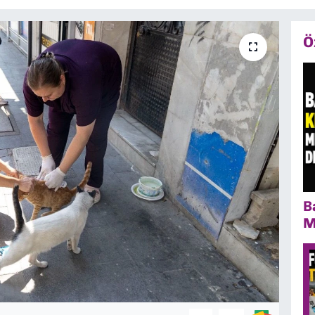
Ö
B
M