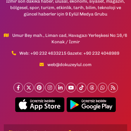
İzmir son dakika haber, ulusal, ekonomi, siyaset, magazin,
bölgesel, spor, turizm, etkinlik, tarih, bilim, teknoloji ve
güncel haberler için 9 Eylül Medya Grubu
Umur Bey mah., Liman cad, Havagazı Yerleşkesi No:16/6
Konak / İzmir
Web: +90 232 4633215 Gazete: +90 232 4048989
web@dokuzeylul.com