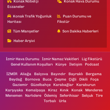
Konak Nöbetçi
Konak Hava Durumu
Eczaneler
Konak Trafik Yoğunluk
Puan Durumu ve
Haritası
Fikstür
Tüm Manşetler
Son Dakika Haberleri
Haber Arşivi
İzmir Hava Durumu
İzmir Namaz Vakitleri
Lig Fikstürü
Genel Kullanım Koşulları
Künye
İletişim
Podcast
İZMİR
Aliağa
Balçova
Bayındır
Bayraklı
Bergama
Beydağ
Bornova
Buca
Çeşme
Çiğli
Dikili
Foça
Gaziemir
Güzelbahçe
Karabağlar
Karaburun
Karşıyaka
Kemalpaşa
Kiraz
Kınık
Konak
Menderes
Menemen
Narlıdere
Ödemiş
Seferihisar
Selçuk
Tire
Torbalı
Urla