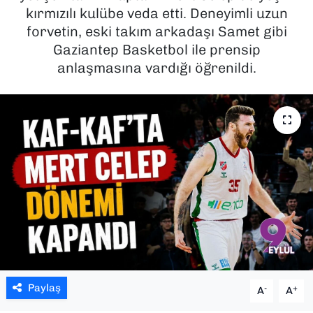
kırmızılı kulübe veda etti. Deneyimli uzun
SAĞLIK
forvetin, eski takım arkadaşı Samet gibi
Gaziantep Basketbol ile prensip
SPOR
anlaşmasına vardığı öğrenildi.
TEKNOLOJİ
YAŞAM
YEREL YÖNETİMLER
Paylaş
-
+
A
A