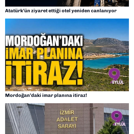
Atatürk’ün ziyaret ettiği otel yeniden canlanıyor
Mordoğan’daki imar planına itiraz!