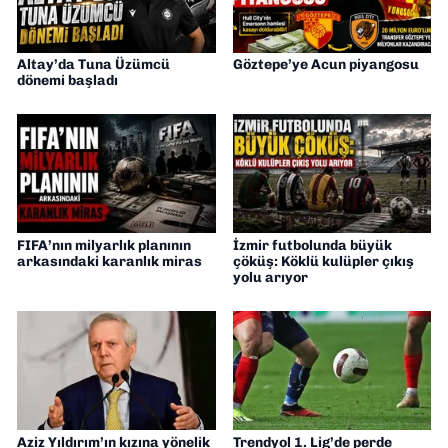
Altay’da Tuna Üzümcü
Göztepe’ye Acun piyangosu
dönemi başladı
FIFA’nın milyarlık planının
İzmir futbolunda büyük
arkasındaki karanlık miras
çöküş: Köklü kulüpler çıkış
yolu arıyor
Aziz Yıldırım’ın kızına yönelik
Trendyol 1. Lig’de perde