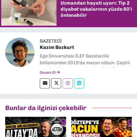
Uzmandan hayati uyarı: Tip 2
diyabet vakalarının yüzde 80'i
önlenebilir
GAZETECI
Kazim Bozkurt
Ege Üniversitesi İLEF Gazetecilik
bölümünden 2019'da mezun oldum. Çeşitli
yerel ve ulusal gazetelerde editörlük,
Devam Et
muhabirlik yaptım. Teknoloji bloglarını
okumayı severim.
Bunlar da ilginizi çekebilir