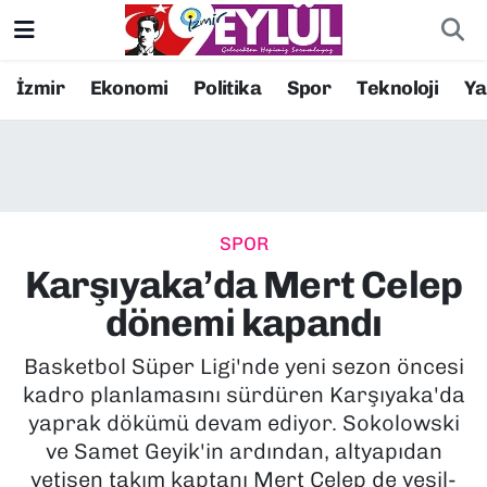
Resmi İlanlar
Konak Nöbetçi Eczaneler
İzmir
Ekonomi
Politika
Spor
Teknoloji
Y
BİLİM
Konak Hava Durumu
DÜNYA
Konak Trafik Yoğunluk Haritası
SPOR
EĞİTİM
Süper Lig Puan Durumu ve Fikstür
Karşıyaka’da Mert Celep
EKONOMİ
Tüm Manşetler
dönemi kapandı
KÜLTÜR SANAT
Son Dakika Haberleri
Basketbol Süper Ligi'nde yeni sezon öncesi
kadro planlamasını sürdüren Karşıyaka'da
MAGAZİN
Haber Arşivi
yaprak dökümü devam ediyor. Sokolowski
ve Samet Geyik'in ardından, altyapıdan
POLİTİKA
yetişen takım kaptanı Mert Celep de yeşil-