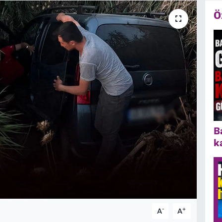
Ö
B
k
-
+
A
A