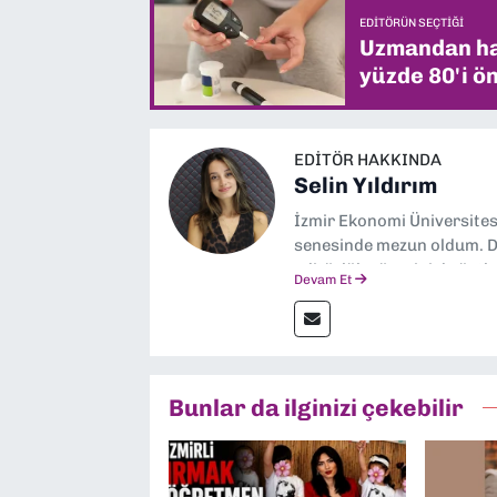
EDITÖRÜN SEÇTIĞI
Uzmandan hay
yüzde 80'i ön
EDITÖR HAKKINDA
Selin Yıldırım
İzmir Ekonomi Üniversite
senesinde mezun oldum. Do
editörlük görevini de üstl
Devam Et
Bunlar da ilginizi çekebilir