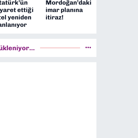
tatürk’ün
Mordoğan’daki
iyaret ettiği
imar planına
tel yeniden
itiraz!
anlanıyor
ükleniyor...