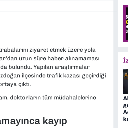
rabalarını ziyaret etmek üzere yola
ar'dan uzun süre haber alınamaması
İ
nda bulundu. Yapılan araştırmalar
doğan ilçesinde trafik kazası geçirdiği
rtaya çıktı.
dam, doktorların tüm müdahalelerine
A
g
A
lamayınca kayıp
k