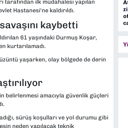
ri tarafından ilk müdahalesi yapılan
A
z
et Hastanesi'ne kaldırıldı.
o
avaşını kaybetti
c
ldırılan 61 yaşındaki Durmuş Koşar,
Y
n kurtarılamadı.
 üzüntü yaşarken, olay bölgede de derin
ştırılıyor
n belirlenmesi amacıyla güvenlik güçleri
ı.
adığı, sürüş koşulları ve yol durumu gibi
kesin neden yapılacak teknik