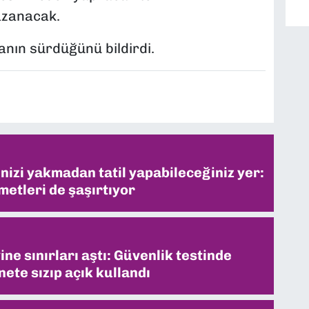
azanacak.
rmanın sürdüğünü bildirdi.
inizi yakmadan tatil yapabileceğiniz yer:
metleri de şaşırtıyor
ne sınırları aştı: Güvenlik testinde
ete sızıp açık kullandı