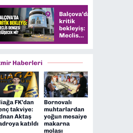
Balçova’da
kritik
bekleyiş:
Meclis
dengesi
değişecek
mi?
zmir Haberleri
liağa FK’dan
Bornovalı
enç takviye:
muhtarlardan
dnan Aktaş
yoğun mesaiye
adroya katıldı
makarna
molası