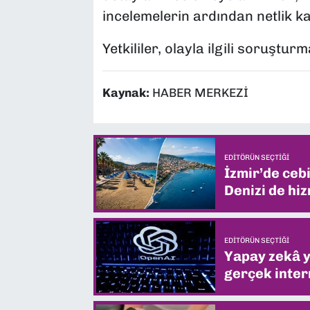
incelemelerin ardından netlik k
Yetkililer, olayla ilgili soruştu
Kaynak:
HABER MERKEZİ
EDITÖRÜN SEÇTIĞI
İzmir’de ceb
Denizi de hiz
EDITÖRÜN SEÇTIĞI
Yapay zekâ yi
gerçek intern