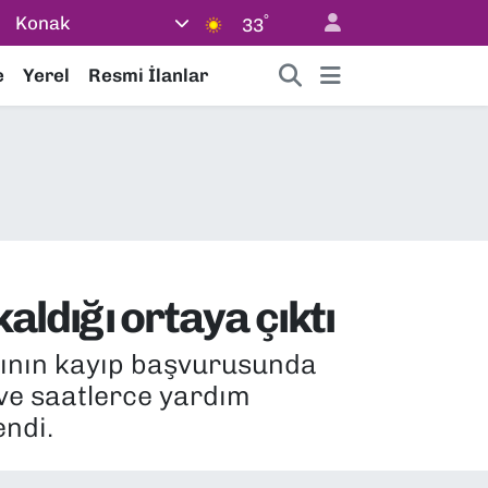
°
Konak
33
e
Yerel
Resmi İlanlar
aldığı ortaya çıktı
rının kayıp başvurusunda
 ve saatlerce yardım
endi.