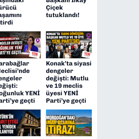
ürücü
Çiçek
aşamını
tutuklandı!
itirdi
arabağlar
Konak’ta siyasi
eclisi’nde
dengeler
engeler
değişti: Mutlu
eğişti:
ve 19 meclis
oğunluk YENİ
üyesi YENİ
arti’ye geçti
Parti’ye geçti