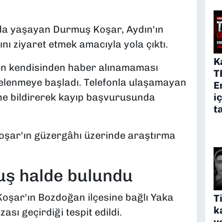
'da yaşayan Durmuş Koşar, Aydın'ın
nı ziyaret etmek amacıyla yola çıktı.
K
en kendisinden haber alınamaması
T
işelenmeye başladı. Telefonla ulaşamayan
E
ine bildirerek kayıp başvurusunda
i
t
oşar'ın güzergâhı üzerinde araştırma
uş halde bulundu
oşar'ın Bozdoğan ilçesine bağlı Yaka
T
k
ası geçirdiği tespit edildi.
y