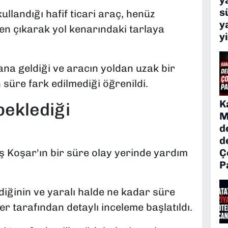
s
ullandığı hafif ticari araç, henüz
y
en çıkarak yol kenarındaki tarlaya
y
na geldiği ve aracın yoldan uzak bir
süre fark edilmediği öğrenildi.
K
beklediği
M
d
d
Ç
Koşar'ın bir süre olay yerinde yardım
P
ğinin ve yaralı halde ne kadar süre
ler tarafından detaylı inceleme başlatıldı.