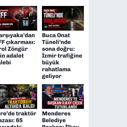
arşıyaka’dan
Buca Onat
FF çıkarması:
Tüneli’nde
rol Zöngür
sona doğru:
çin adalet
İzmir trafiğine
alebi
büyük
rahatlama
geliyor
ire’de traktör
Menderes
azası: 65
Belediye
aşındaki
Başkanı İlkay