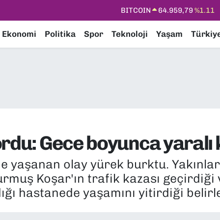
DOLAR
47,7436
%0.18
EURO
55,2510
%0.32
Ekonomi
Politika
Spor
Teknoloji
Yaşam
Türkiy
STERLİN
64,4811
%0.38
GRAM ALTIN
6660.55
%0.03
BİST100
13.779
%-14
rdu: Gece boyunca yaralı k
de yaşanan olay yürek burktu. Yakınla
rmuş Koşar'ın trafik kazası geçirdiği
ığı hastanede yaşamını yitirdiği belirl