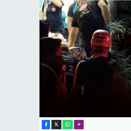
SAĞLIK
SPOR
TEKNOLOJİ
YAŞAM
YEREL YÖNETİMLER