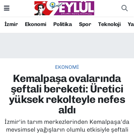
Resmi İlanlar
Konak Nöbetçi Eczaneler
İzmir
Ekonomi
Politika
Spor
Teknoloji
Y
BİLİM
Konak Hava Durumu
DÜNYA
Konak Trafik Yoğunluk Haritası
EKONOMİ
EĞİTİM
Süper Lig Puan Durumu ve Fikstür
Kemalpaşa ovalarında
EKONOMİ
Tüm Manşetler
şeftali bereketi: Üretici
yüksek rekolteyle nefes
KÜLTÜR SANAT
Son Dakika Haberleri
aldı
MAGAZİN
Haber Arşivi
İzmir'in tarım merkezlerinden Kemalpaşa'da
mevsimsel yağışların olumlu etkisiyle şeftali
POLİTİKA