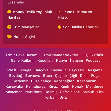
Eczaneler
Konak Trafik Yoğunluk
Puan Durumu ve
Haritası
Fikstür
Tüm Manşetler
Son Dakika Haberleri
Haber Arşivi
İzmir Hava Durumu
İzmir Namaz Vakitleri
Lig Fikstürü
Genel Kullanım Koşulları
Künye
İletişim
Podcast
İZMİR
Aliağa
Balçova
Bayındır
Bayraklı
Bergama
Beydağ
Bornova
Buca
Çeşme
Çiğli
Dikili
Foça
Gaziemir
Güzelbahçe
Karabağlar
Karaburun
Karşıyaka
Kemalpaşa
Kiraz
Kınık
Konak
Menderes
Menemen
Narlıdere
Ödemiş
Seferihisar
Selçuk
Tire
Torbalı
Urla