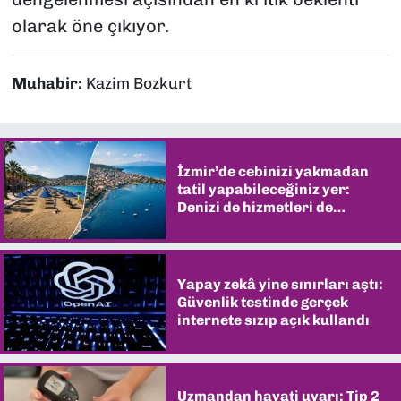
olarak öne çıkıyor.
Muhabir:
Kazim Bozkurt
İzmir’de cebinizi yakmadan
tatil yapabileceğiniz yer:
Denizi de hizmetleri de
şaşırtıyor
Yapay zekâ yine sınırları aştı:
Güvenlik testinde gerçek
internete sızıp açık kullandı
Uzmandan hayati uyarı: Tip 2