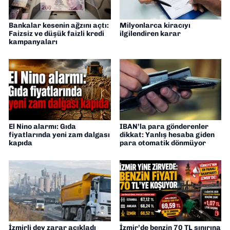
Bankalar kesenin ağzını açtı:
Milyonlarca kiracıyı
Faizsiz ve düşük faizli kredi
ilgilendiren karar
kampanyaları
El Nino alarmı: Gıda
IBAN’la para gönderenler
fiyatlarında yeni zam dalgası
dikkat: Yanlış hesaba giden
kapıda
para otomatik dönmüyor
İzmirli dev zarar açıkladı
İzmir’de benzin 70 TL sınırına