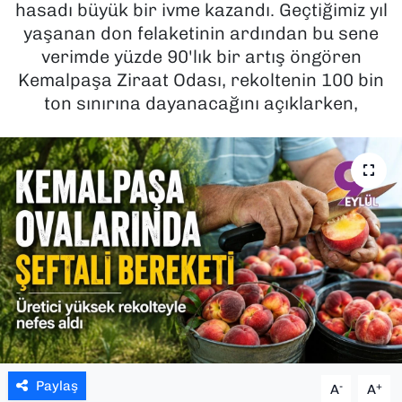
hasadı büyük bir ivme kazandı. Geçtiğimiz yıl
yaşanan don felaketinin ardından bu sene
SAĞLIK
verimde yüzde 90'lık bir artış öngören
Kemalpaşa Ziraat Odası, rekoltenin 100 bin
SPOR
ton sınırına dayanacağını açıklarken,
TEKNOLOJİ
YAŞAM
YEREL YÖNETİMLER
Paylaş
-
+
A
A