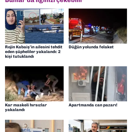
Gazetesi'nde editörlük yapıyorum
Rojin Kabaiş’in ailesini tehdit
Düğün yolunda felaket
eden şüpheliler yakalandı: 2
kişi tutuklandı
Kar maskeli hırsızlar
Apartmanda can pazarı!
yakalandı