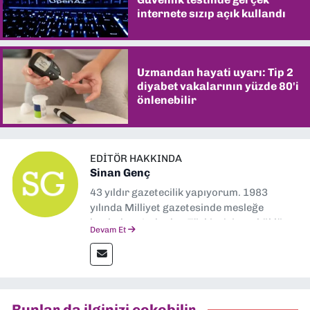
internete sızıp açık kullandı
Uzmandan hayati uyarı: Tip 2
diyabet vakalarının yüzde 80'i
önlenebilir
EDITÖR HAKKINDA
Sinan Genç
43 yıldır gazetecilik yapıyorum. 1983
yılında Milliyet gazetesinde mesleğe
başladım. Ardından Türkiye’nin en köklü
Devam Et
gazetelerinden Yeni Asır’da 36 yıl boyunca
muhabir, editör, müdür yardımcısı ve spor
müdürü olarak görev yaptım. Ayrıca Yeni
Asır TV’de 7 yıl boyunca programlar
hazırlayıp sundum. Şu anda Dokuz Eylül
Bunlar da ilginizi çekebilir