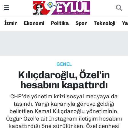
Resmi İlanlar
Konak Nöbetçi Eczaneler
İzmir
Ekonomi
Politika
Spor
Teknoloji
Y
BİLİM
Konak Hava Durumu
DÜNYA
Konak Trafik Yoğunluk Haritası
GENEL
EĞİTİM
Süper Lig Puan Durumu ve Fikstür
Kılıçdaroğlu, Özel'in
EKONOMİ
Tüm Manşetler
hesabını kapattırdı
KÜLTÜR SANAT
Son Dakika Haberleri
CHP’de yönetim krizi sosyal medyaya da
taşındı. Yargı kararıyla göreve geldiği
MAGAZİN
Haber Arşivi
belirtilen Kemal Kılıçdaroğlu yönetiminin,
Özgür Özel’e ait Instagram iletişim hesabını
POLİTİKA
kapattırdığı öne sürülürken, Özel cephesi