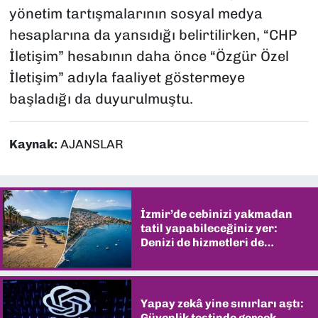
yönetim tartışmalarının sosyal medya
hesaplarına da yansıdığı belirtilirken, “CHP
İletişim” hesabının daha önce “Özgür Özel
İletişim” adıyla faaliyet göstermeye
başladığı da duyurulmuştu.
Kaynak:
AJANSLAR
İzmir’de cebinizi yakmadan
tatil yapabileceğiniz yer:
Denizi de hizmetleri de
şaşırtıyor
Yapay zekâ yine sınırları aştı:
Güvenlik testinde gerçek