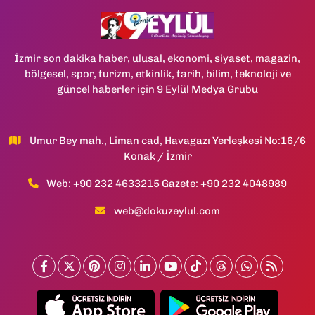
İzmir son dakika haber, ulusal, ekonomi, siyaset, magazin,
bölgesel, spor, turizm, etkinlik, tarih, bilim, teknoloji ve
güncel haberler için 9 Eylül Medya Grubu
Umur Bey mah., Liman cad, Havagazı Yerleşkesi No:16/6
Konak / İzmir
Web: +90 232 4633215 Gazete: +90 232 4048989
web@dokuzeylul.com