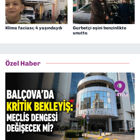
Klima faciası; 4 yaşındaydı
Gurbetçi eşini benzinlikte
unuttu
Özel Haber