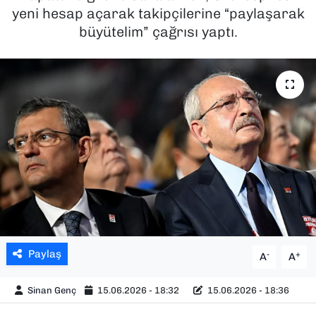
yeni hesap açarak takipçilerine “paylaşarak
SAĞLIK
büyütelim” çağrısı yaptı.
SPOR
TEKNOLOJİ
YAŞAM
YEREL YÖNETİMLER
Paylaş
-
+
A
A
Sinan Genç
15.06.2026 - 18:32
15.06.2026 - 18:36