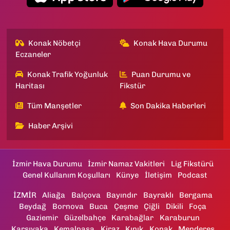
Konak Nöbetçi
Konak Hava Durumu
Eczaneler
Konak Trafik Yoğunluk
Puan Durumu ve
Haritası
Fikstür
Tüm Manşetler
Son Dakika Haberleri
Haber Arşivi
İzmir Hava Durumu
İzmir Namaz Vakitleri
Lig Fikstürü
Genel Kullanım Koşulları
Künye
İletişim
Podcast
İZMİR
Aliağa
Balçova
Bayındır
Bayraklı
Bergama
Beydağ
Bornova
Buca
Çeşme
Çiğli
Dikili
Foça
Gaziemir
Güzelbahçe
Karabağlar
Karaburun
Karşıyaka
Kemalpaşa
Kiraz
Kınık
Konak
Menderes