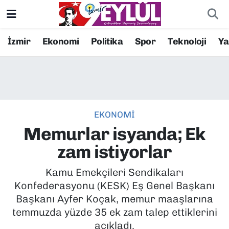
Resmi İlanlar
Konak Nöbetçi Eczaneler
İzmir
Ekonomi
Politika
Spor
Teknoloji
Y
BİLİM
Konak Hava Durumu
DÜNYA
Konak Trafik Yoğunluk Haritası
EKONOMİ
EĞİTİM
Süper Lig Puan Durumu ve Fikstür
Memurlar isyanda; Ek
EKONOMİ
Tüm Manşetler
zam istiyorlar
KÜLTÜR SANAT
Son Dakika Haberleri
Kamu Emekçileri Sendikaları
Konfederasyonu (KESK) Eş Genel Başkanı
MAGAZİN
Haber Arşivi
Başkanı Ayfer Koçak, memur maaşlarına
temmuzda yüzde 35 ek zam talep ettiklerini
POLİTİKA
açıkladı.