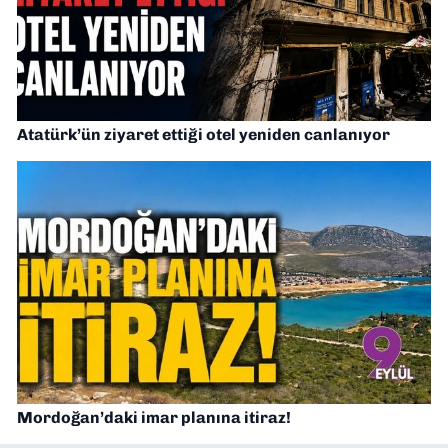
Atatürk’ün ziyaret ettiği otel yeniden canlanıyor
Mordoğan’daki imar planına itiraz!