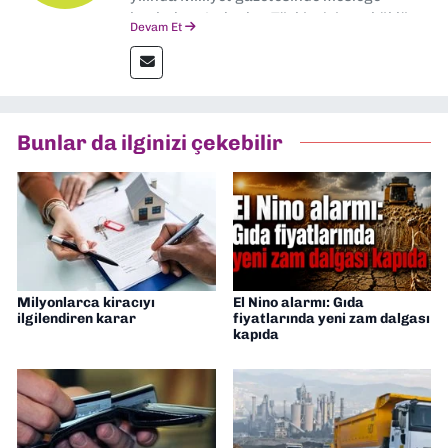
başladım. Ardından Türkiye’nin en köklü
Devam Et
gazetelerinden Yeni Asır’da 36 yıl boyunca
muhabir, editör, müdür yardımcısı ve spor
müdürü olarak görev yaptım. Ayrıca Yeni
Asır TV’de 7 yıl boyunca programlar
hazırlayıp sundum. Şu anda Dokuz Eylül
Bunlar da ilginizi çekebilir
Gazetesi'nde editörlük yapıyorum
Milyonlarca kiracıyı
El Nino alarmı: Gıda
ilgilendiren karar
fiyatlarında yeni zam dalgası
kapıda