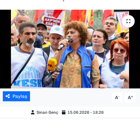
SAĞLIK
SPOR
TEKNOLOJİ
YAŞAM
YEREL YÖNETİMLER
Paylaş
-
+
A
A
Sinan Genç
15.06.2026 - 18:26