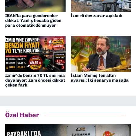
IBAN’la para gönderenler
İzmirli dev zarar açıkladı
dikkat: Yanlış hesaba giden
para otomatik dönmüyor
İzmir’de benzin 70 TL sınırına
İslam Memiş’ten altın
dayanıyor: Zam öncesi dikkat
uyarısı: İki senaryo masada
çeken fark
Özel Haber