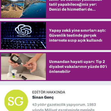
tatil yapabileceğiniz yer:
Denizi de hizmetleri de
şaşırtıyor
Yapay zekâ yine sınırları aştı:
Güvenlik testinde gerçek
internete sızıp açık kullandı
Uzmandan hayati uyarı: Tip 2
diyabet vakalarının yüzde 80'i
önlenebilir
EDITÖR HAKKINDA
Sinan Genç
43 yıldır gazetecilik yapıyorum. 1983
yılında Milliyet gazetesinde mesleğe