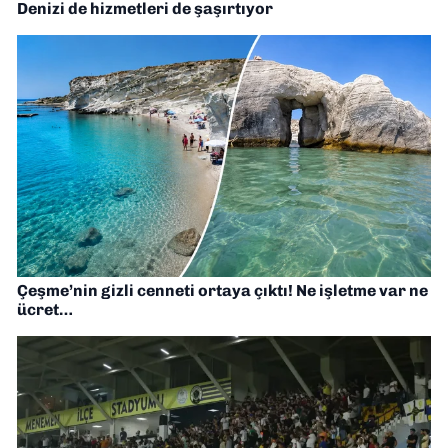
Denizi de hizmetleri de şaşırtıyor
Çeşme’nin gizli cenneti ortaya çıktı! Ne işletme var ne
ücret…