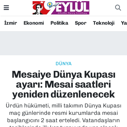
Resmi İlanlar
Konak Nöbetçi Eczaneler
İzmir
Ekonomi
Politika
Spor
Teknoloji
Y
BİLİM
Konak Hava Durumu
DÜNYA
Konak Trafik Yoğunluk Haritası
DÜNYA
EĞİTİM
Süper Lig Puan Durumu ve Fikstür
Mesaiye Dünya Kupası
EKONOMİ
Tüm Manşetler
ayarı: Mesai saatleri
yeniden düzenlenecek
KÜLTÜR SANAT
Son Dakika Haberleri
Ürdün hükümeti, milli takımın Dünya Kupası
MAGAZİN
Haber Arşivi
maç günlerinde resmi kurumlarda mesai
başlangıcını 2 saat erteledi. Vatandaşların
POLİTİKA