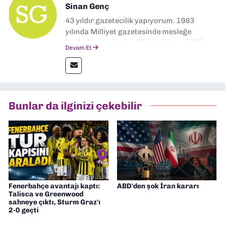
Sinan Genç
43 yıldır gazetecilik yapıyorum. 1983
yılında Milliyet gazetesinde mesleğe
başladım. Ardından Türkiye’nin en köklü
Devam Et
gazetelerinden Yeni Asır’da 36 yıl boyunca
muhabir, editör, müdür yardımcısı ve spor
müdürü olarak görev yaptım. Ayrıca Yeni
Asır TV’de 7 yıl boyunca programlar
hazırlayıp sundum. Şu anda Dokuz Eylül
Bunlar da ilginizi çekebilir
Gazetesi'nde editörlük yapıyorum
Fenerbahçe avantajı kaptı:
ABD'den şok İran kararı
Talisca ve Greenwood
sahneye çıktı, Sturm Graz'ı
2-0 geçti