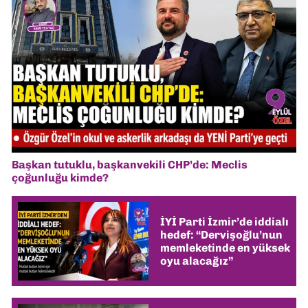
Başkan tutuklu, başkanvekili CHP’de: Meclis
çoğunluğu kimde?
İYİ Parti İzmir’de iddialı
hedef: “Dervişoğlu’nun
memleketinde en yüksek
oyu alacağız”