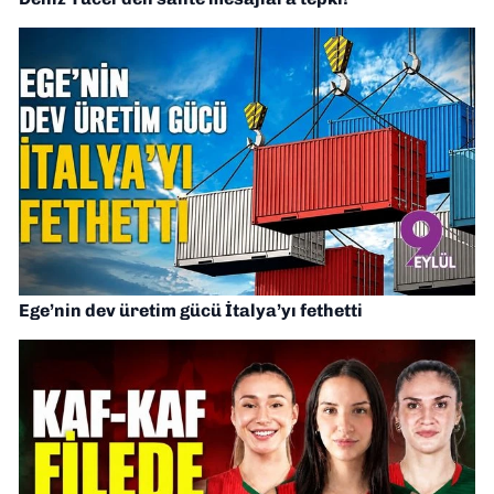
Ege’nin dev üretim gücü İtalya’yı fethetti