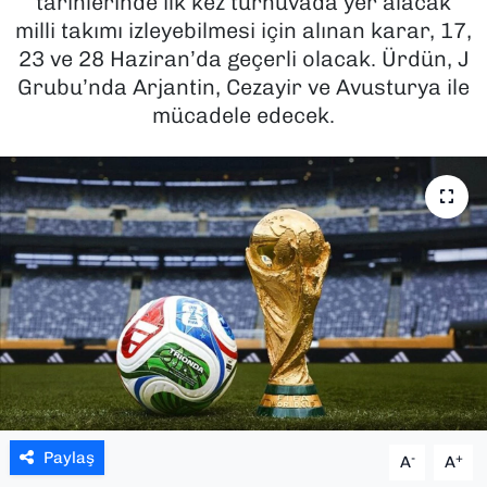
tarihlerinde ilk kez turnuvada yer alacak
milli takımı izleyebilmesi için alınan karar, 17,
SAĞLIK
23 ve 28 Haziran’da geçerli olacak. Ürdün, J
Grubu’nda Arjantin, Cezayir ve Avusturya ile
SPOR
mücadele edecek.
TEKNOLOJİ
YAŞAM
YEREL YÖNETİMLER
Paylaş
-
+
A
A