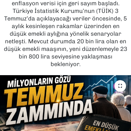
enflasyon verisi için geri sayım başladı.
Türkiye İstatistik Kurumu’nun (TÜİK) 3
SAĞLIK
Temmuz’da açıklayacağı veriler öncesinde, 5
aylık kesinleşen rakamlar üzerinden en
SPOR
düşük emekli aylığına yönelik senaryolar
TEKNOLOJİ
netleşti. Mevcut durumda 20 bin lira olan en
düşük emekli maaşının, yeni düzenlemeyle 23
YAŞAM
bin 800 lira seviyesine yaklaşması
bekleniyor.
YEREL YÖNETİMLER