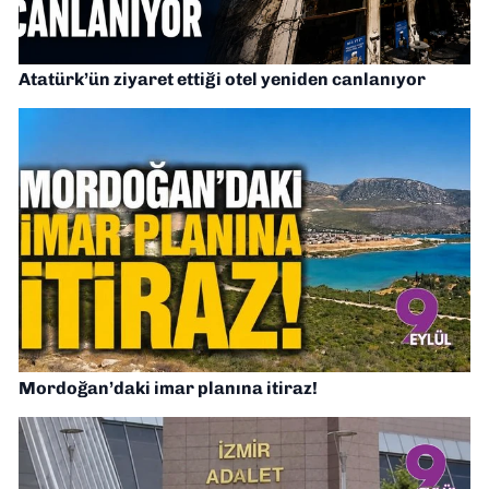
Atatürk’ün ziyaret ettiği otel yeniden canlanıyor
Mordoğan’daki imar planına itiraz!