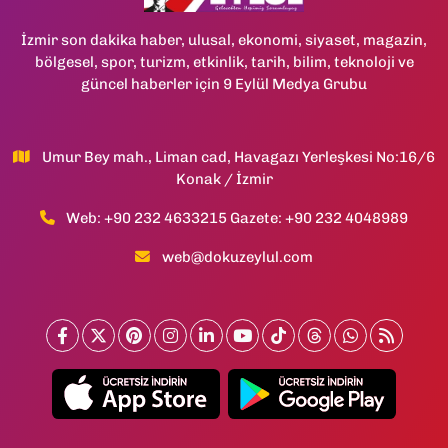
İzmir son dakika haber, ulusal, ekonomi, siyaset, magazin,
bölgesel, spor, turizm, etkinlik, tarih, bilim, teknoloji ve
güncel haberler için 9 Eylül Medya Grubu
Umur Bey mah., Liman cad, Havagazı Yerleşkesi No:16/6
Konak / İzmir
Web: +90 232 4633215 Gazete: +90 232 4048989
web@dokuzeylul.com