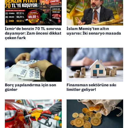
İzmir’de benzin 70 TL sınırına
İslam Memiş’ten altın
dayanıyor: Zam öncesi dikkat
uyarısı: İki senaryo masada
çeken fark
Borç yapılandırma için son
Finansman sektörüne sıkı
günler
limitler geliyor!