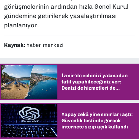
görüşmelerinin ardından hızla Genel Kurul
gündemine getirilerek yasalaştırılması
planlanıyor.
Kaynak:
haber merkezi
İzmir’de cebinizi yakmadan
tatil yapabileceğiniz yer:
Denizi de hizmetleri de
şaşırtıyor
Yapay zekâ yine sınırları aştı:
Güvenlik testinde gerçek
internete sızıp açık kullandı