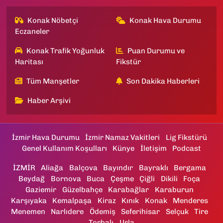
Konak Nöbetçi
Konak Hava Durumu
Eczaneler
Konak Trafik Yoğunluk
Puan Durumu ve
Haritası
Fikstür
Tüm Manşetler
Son Dakika Haberleri
Haber Arşivi
İzmir Hava Durumu
İzmir Namaz Vakitleri
Lig Fikstürü
Genel Kullanım Koşulları
Künye
İletişim
Podcast
İZMİR
Aliağa
Balçova
Bayındır
Bayraklı
Bergama
Beydağ
Bornova
Buca
Çeşme
Çiğli
Dikili
Foça
Gaziemir
Güzelbahçe
Karabağlar
Karaburun
Karşıyaka
Kemalpaşa
Kiraz
Kınık
Konak
Menderes
Menemen
Narlıdere
Ödemiş
Seferihisar
Selçuk
Tire
Torbalı
Urla