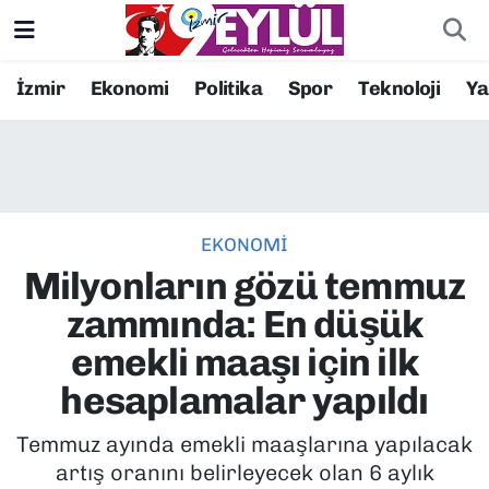
Resmi İlanlar
Konak Nöbetçi Eczaneler
İzmir
Ekonomi
Politika
Spor
Teknoloji
Y
BİLİM
Konak Hava Durumu
DÜNYA
Konak Trafik Yoğunluk Haritası
EKONOMİ
EĞİTİM
Süper Lig Puan Durumu ve Fikstür
Milyonların gözü temmuz
EKONOMİ
Tüm Manşetler
zammında: En düşük
emekli maaşı için ilk
KÜLTÜR SANAT
Son Dakika Haberleri
hesaplamalar yapıldı
MAGAZİN
Haber Arşivi
Temmuz ayında emekli maaşlarına yapılacak
artış oranını belirleyecek olan 6 aylık
POLİTİKA