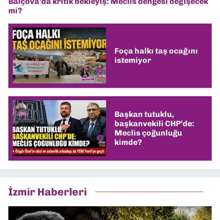
Balçova’da kritik bekleyiş: Meclis dengesi değişecek
mi?
Foça halkı taş ocağını
istemiyor
Başkan tutuklu,
başkanvekili CHP’de:
Meclis çoğunluğu
kimde?
İzmir Haberleri