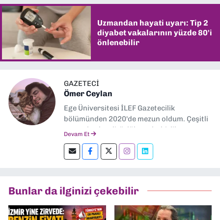
Uzmandan hayati uyarı: Tip 2
diyabet vakalarının yüzde 80'i
önlenebilir
GAZETECİ
Ömer Ceylan
Ege Üniversitesi İLEF Gazetecilik
bölümünden 2020'de mezun oldum. Çeşitli
gazetelerde editörlük, muhabirlik yaptım.
Devam Et
Şu an kültür-sanat muhabirliği ve
editörlük yapıyorum.
Bunlar da ilginizi çekebilir