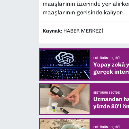
maaşlarının üzerinde yer alırk
maaşlarının gerisinde kalıyor.
Kaynak:
HABER MERKEZİ
EDITÖRÜN SEÇTIĞI
Yapay zekâ yi
gerçek intern
EDITÖRÜN SEÇTIĞI
Uzmandan hay
yüzde 80'i ön
EDITÖRÜN SEÇTIĞI