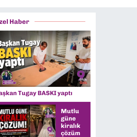
zel Haber
aşkan Tugay BASKI yaptı
Mutlu
güne
kiralık
çözüm