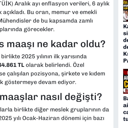
ÜİK) Aralık ayı enflasyon verileri, 6 aylık
 açıkladı. Bu oran, memur ve emekli
Mühendisler de bu kapsamda zamlı
K
aplarında görecekler.
s
d
 maaşı ne kadar oldu?
d
K
irlikte 2025 yılının ilk yarısında
P
64.861 TL
olarak belirlendi. Özel
e çalışılan pozisyona, şirkete ve kıdem
lik göstermeye devam ediyor.
aaşlar nasıl değişti?
B
a
rla birlikte diğer meslek gruplarının da
c
2025 yılı Ocak-Haziran dönemi için bazı
t