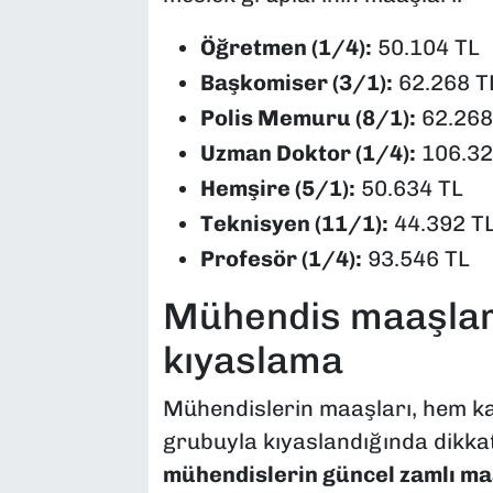
Öğretmen (1/4):
50.104 TL
Başkomiser (3/1):
62.268 T
Polis Memuru (8/1):
62.268
Uzman Doktor (1/4):
106.32
Hemşire (5/1):
50.634 TL
Teknisyen (11/1):
44.392 T
Profesör (1/4):
93.546 TL
Mühendis maaşları
kıyaslama
Mühendislerin maaşları, hem k
grubuyla kıyaslandığında dikkat
mühendislerin güncel zamlı ma