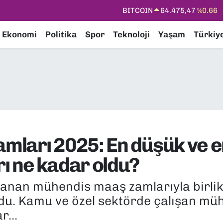
DOLAR
47,5971
%0.05
EURO
55,1336
%0.18
Ekonomi
Politika
Spor
Teknoloji
Yaşam
Türkiy
STERLİN
64,2534
%0.22
GRAM ALTIN
6527.85
%0.54
BİST100
13.703
%11
BITCOIN
64.475,47
%0.66
mları 2025: En düşük ve 
ı ne kadar oldu?
klanan mühendis maaş zamlarıyla birli
ldu. Kamu ve özel sektörde çalışan müh
r...