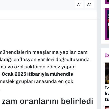
-
+
A
A
te mühendislerin maaşlarına yapılan zam
İ
kladığı enflasyon verileri doğrultusunda
kamu ve özel sektörde görev yapan
.
Ocak 2025 itibarıyla mühendis
 meslek grupları arasında en çok
İ
.
k
 zam oranlarını belirledi
t