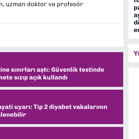
en, uzman doktor ve profesör
p
a
d
e
Y
ne sınırları aştı: Güvenlik testinde
ete sızıp açık kullandı
ati uyarı: Tip 2 diyabet vakalarının
lenebilir