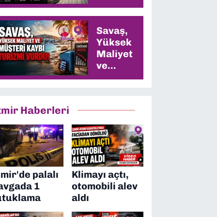
Savaş,
Yüksek
Maliyet
ve
Müşteri
Kaybı
Turizmi
zmir Haberleri
Vurdu
zmir'de palalı
Klimayı açtı,
avgada 1
otomobili alev
utuklama
aldı