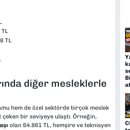
L
 TL
8 TL
Y
L
k
s
B
nda diğer mesleklerle
a
amu hem de özel sektörde birçok meslek
 çeken bir seviyeye ulaştı. Örneğin,
C
aşı
olan 64.861 TL, hemşire ve teknisyen
t