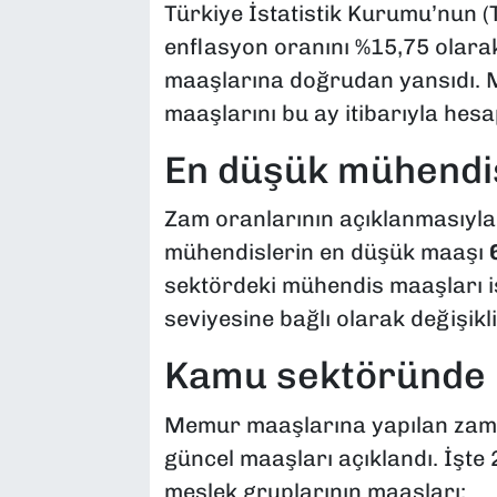
Türkiye İstatistik Kurumu’nun (T
enflasyon oranını %15,75 olarak
maaşlarına doğrudan yansıdı. 
maaşlarını bu ay itibarıyla hes
En düşük mühendis
Zam oranlarının açıklanmasıyla b
mühendislerin en düşük maaşı
sektördeki mühendis maaşları is
seviyesine bağlı olarak değişik
Kamu sektöründe m
Memur maaşlarına yapılan zamla
güncel maaşları açıklandı. İşte 
meslek gruplarının maaşları: