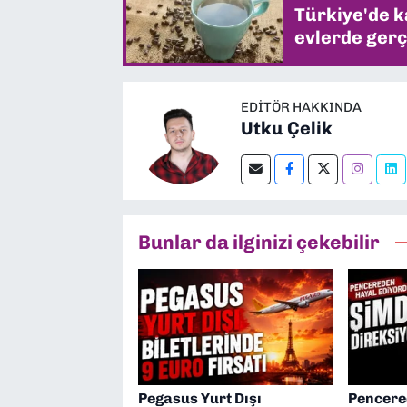
Türkiye'de k
evlerde gerç
EDITÖR HAKKINDA
Utku Çelik
Bunlar da ilginizi çekebilir
Pegasus Yurt Dışı
Pencere