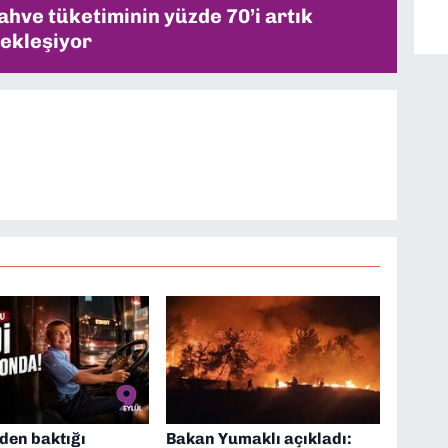
ahve tüketiminin yüzde 70’i artık
ekleşiyor
den baktığı
Bakan Yumaklı açıkladı: