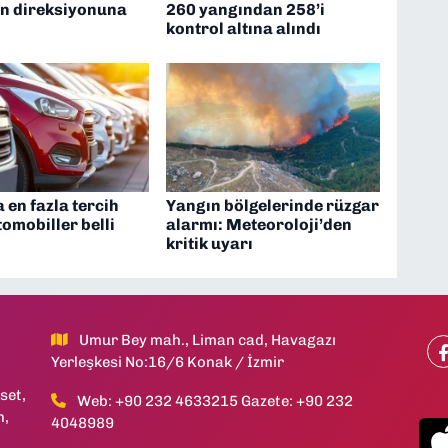
n direksiyonuna
260 yangından 258’i
kontrol altına alındı
en fazla tercih
Yangın bölgelerinde rüzgar
tomobiller belli
alarmı: Meteoroloji’den
kritik uyarı
Umur Bey mah., Liman cad, Havagazı
Yerleşkesi No:16/6 Konak / İzmir
set,
Web: +90 232 4633215 Gazete: +90 232
h,
4048989