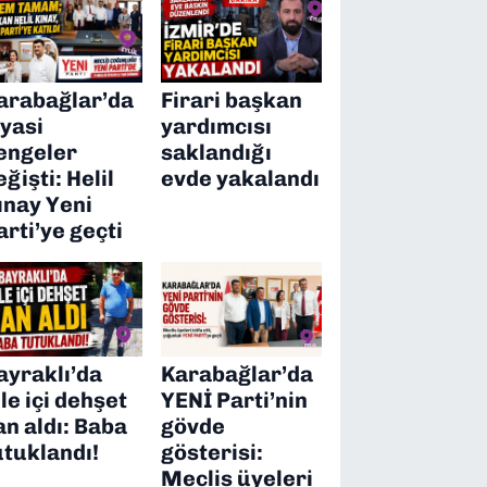
arabağlar’da
Firari başkan
iyasi
yardımcısı
engeler
saklandığı
eğişti: Helil
evde yakalandı
ınay Yeni
arti’ye geçti
ayraklı’da
Karabağlar’da
ile içi dehşet
YENİ Parti’nin
an aldı: Baba
gövde
utuklandı!
gösterisi:
Meclis üyeleri