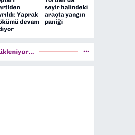
artiden
seyir halindeki
yrıldı: Yaprak
araçta yangın
ökümü devam
paniği
diyor
ükleniyor...