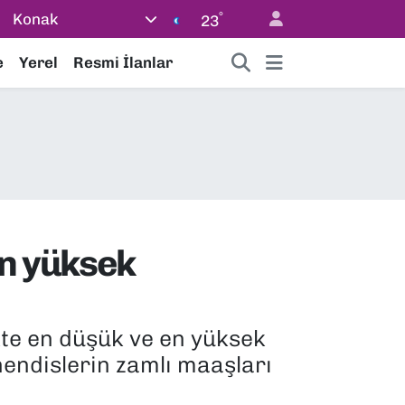
°
Konak
23
e
Yerel
Resmi İlanlar
en yüksek
kte en düşük ve en yüksek
endislerin zamlı maaşları