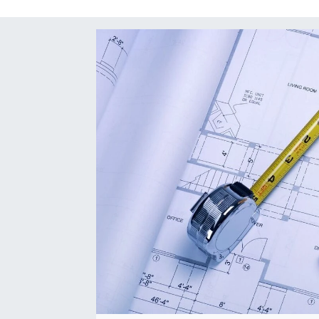
SAĞLIK
SPOR
TEKNOLOJİ
YAŞAM
YEREL YÖNETİMLER