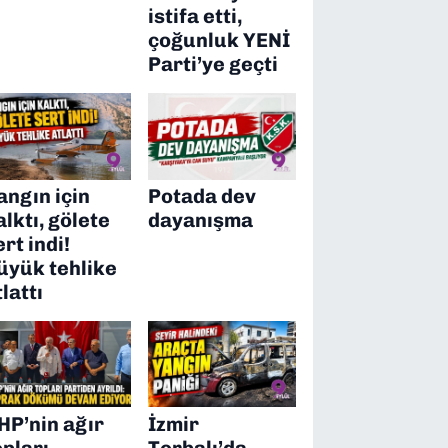
istifa etti,
çoğunluk YENİ
Parti’ye geçti
angın için
Potada dev
alktı, gölete
dayanışma
ert indi!
üyük tehlike
tlattı
HP’nin ağır
İzmir
opları
Torbalı’da