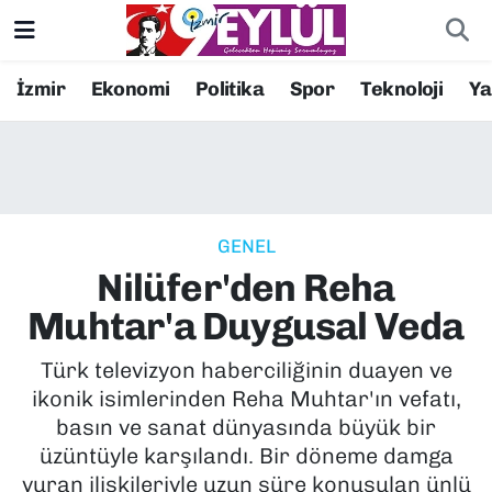
Resmi İlanlar
Konak Nöbetçi Eczaneler
İzmir
Ekonomi
Politika
Spor
Teknoloji
Y
BİLİM
Konak Hava Durumu
DÜNYA
Konak Trafik Yoğunluk Haritası
GENEL
EĞİTİM
Süper Lig Puan Durumu ve Fikstür
Nilüfer'den Reha
EKONOMİ
Tüm Manşetler
Muhtar'a Duygusal Veda
KÜLTÜR SANAT
Son Dakika Haberleri
Türk televizyon haberciliğinin duayen ve
ikonik isimlerinden Reha Muhtar'ın vefatı,
MAGAZİN
Haber Arşivi
basın ve sanat dünyasında büyük bir
üzüntüyle karşılandı. Bir döneme damga
POLİTİKA
vuran ilişkileriyle uzun süre konuşulan ünlü