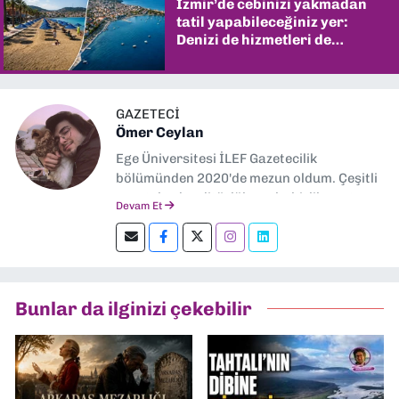
İzmir’de cebinizi yakmadan
tatil yapabileceğiniz yer:
Denizi de hizmetleri de
şaşırtıyor
GAZETECİ
Ömer Ceylan
Ege Üniversitesi İLEF Gazetecilik
bölümünden 2020'de mezun oldum. Çeşitli
gazetelerde editörlük, muhabirlik yaptım.
Devam Et
Şu an kültür-sanat muhabirliği ve
editörlük yapıyorum.
Bunlar da ilginizi çekebilir