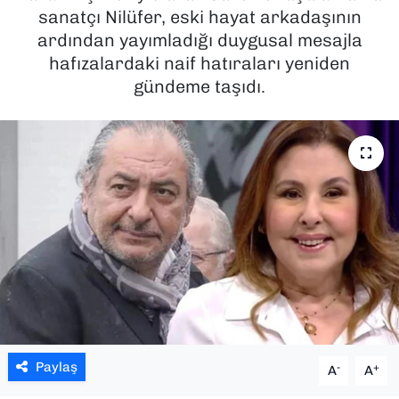
sanatçı Nilüfer, eski hayat arkadaşının
SAĞLIK
ardından yayımladığı duygusal mesajla
hafızalardaki naif hatıraları yeniden
SPOR
gündeme taşıdı.
TEKNOLOJİ
YAŞAM
YEREL YÖNETİMLER
Paylaş
-
+
A
A