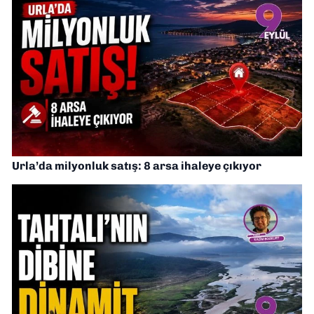
Urla’da milyonluk satış: 8 arsa ihaleye çıkıyor