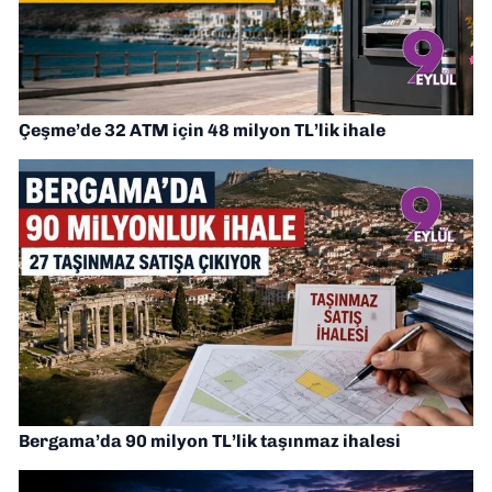
Çeşme’de 32 ATM için 48 milyon TL’lik ihale
Bergama’da 90 milyon TL’lik taşınmaz ihalesi