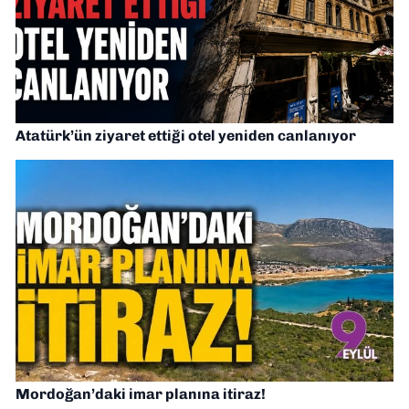
Atatürk’ün ziyaret ettiği otel yeniden canlanıyor
Mordoğan’daki imar planına itiraz!