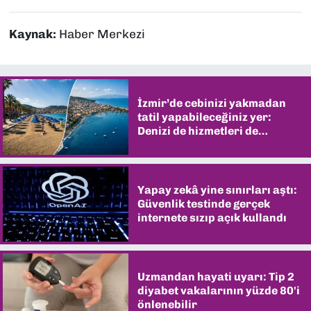
Kaynak:
Haber Merkezi
İzmir’de cebinizi yakmadan
tatil yapabileceğiniz yer:
Denizi de hizmetleri de
şaşırtıyor
Yapay zekâ yine sınırları aştı:
Güvenlik testinde gerçek
internete sızıp açık kullandı
Uzmandan hayati uyarı: Tip 2
diyabet vakalarının yüzde 80'i
önlenebilir