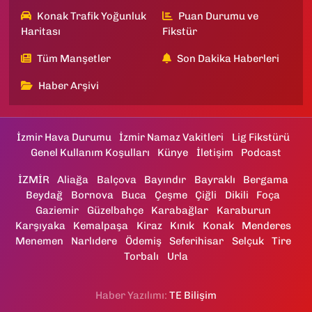
Konak Trafik Yoğunluk
Puan Durumu ve
Haritası
Fikstür
Tüm Manşetler
Son Dakika Haberleri
Haber Arşivi
İzmir Hava Durumu
İzmir Namaz Vakitleri
Lig Fikstürü
Genel Kullanım Koşulları
Künye
İletişim
Podcast
İZMİR
Aliağa
Balçova
Bayındır
Bayraklı
Bergama
Beydağ
Bornova
Buca
Çeşme
Çiğli
Dikili
Foça
Gaziemir
Güzelbahçe
Karabağlar
Karaburun
Karşıyaka
Kemalpaşa
Kiraz
Kınık
Konak
Menderes
Menemen
Narlıdere
Ödemiş
Seferihisar
Selçuk
Tire
Torbalı
Urla
Haber Yazılımı:
TE Bilişim