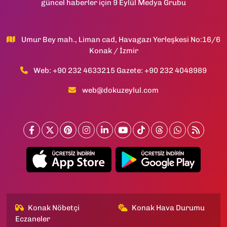
güncel haberler için 9 Eylül Medya Grubu
Umur Bey mah., Liman cad, Havagazı Yerleşkesi No:16/6
Konak / İzmir
Web: +90 232 4633215 Gazete: +90 232 4048989
web@dokuzeylul.com
Konak Nöbetçi
Konak Hava Durumu
Eczaneler