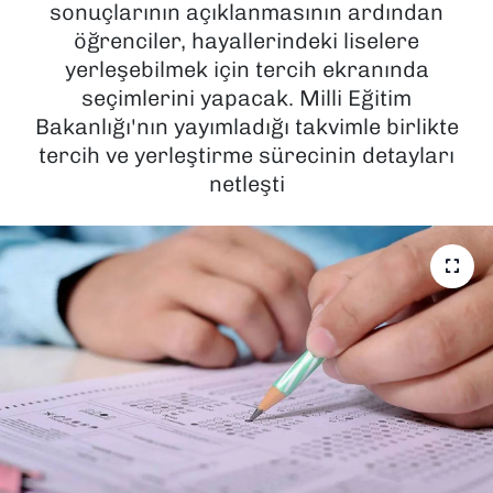
sonuçlarının açıklanmasının ardından
öğrenciler, hayallerindeki liselere
SAĞLIK
yerleşebilmek için tercih ekranında
seçimlerini yapacak. Milli Eğitim
SPOR
Bakanlığı'nın yayımladığı takvimle birlikte
TEKNOLOJİ
tercih ve yerleştirme sürecinin detayları
netleşti
YAŞAM
YEREL YÖNETİMLER