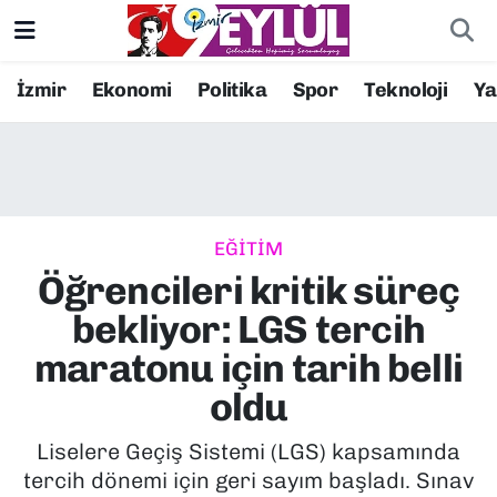
Resmi İlanlar
Konak Nöbetçi Eczaneler
İzmir
Ekonomi
Politika
Spor
Teknoloji
Y
BİLİM
Konak Hava Durumu
DÜNYA
Konak Trafik Yoğunluk Haritası
EĞİTİM
EĞİTİM
Süper Lig Puan Durumu ve Fikstür
Öğrencileri kritik süreç
EKONOMİ
Tüm Manşetler
bekliyor: LGS tercih
maratonu için tarih belli
KÜLTÜR SANAT
Son Dakika Haberleri
oldu
MAGAZİN
Haber Arşivi
Liselere Geçiş Sistemi (LGS) kapsamında
tercih dönemi için geri sayım başladı. Sınav
POLİTİKA