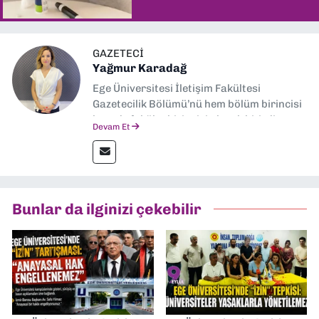
GAZETECI
Yağmur Karadağ
Ege Üniversitesi İletişim Fakültesi
Gazetecilik Bölümü’nü hem bölüm birincisi
hem de fakülte birincisi olarak bitirdim.
Devam Et
Ardından Ege Üniversitesi'nde “Siyasal
İletişim” üzerine yüksek lisans eğitimimi
tamamladım. Halen aynı anabilim dalında
“İklim Krizi Haberciliği” üzerine doktora
eğitimim sürüyor. 9 Eylül'de “Haber
Bunlar da ilginizi çekebilir
Müdürü” olarak görev almaktayım. Hak
odaklı haberciliğe dair çalışmalar
yapıyorum