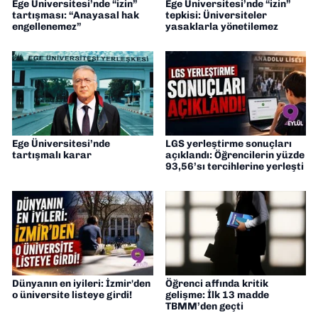
Ege Üniversitesi’nde “izin”
Ege Üniversitesi’nde “izin”
tartışması: “Anayasal hak
tepkisi: Üniversiteler
engellenemez”
yasaklarla yönetilemez
Ege Üniversitesi’nde
LGS yerleştirme sonuçları
tartışmalı karar
açıklandı: Öğrencilerin yüzde
93,56’sı tercihlerine yerleşti
Dünyanın en iyileri: İzmir'den
Öğrenci affında kritik
o üniversite listeye girdi!
gelişme: İlk 13 madde
TBMM’den geçti