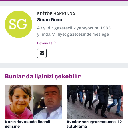
EDITÖR HAKKINDA
Sinan Genç
43 yıldır gazetecilik yapıyorum. 1983
yılında Milliyet gazetesinde mesleğe
başladım. Ardından Türkiye’nin en köklü
Devam Et
gazetelerinden Yeni Asır’da 36 yıl boyunca
muhabir, editör, müdür yardımcısı ve spor
müdürü olarak görev yaptım. Ayrıca Yeni
Asır TV’de 7 yıl boyunca programlar
hazırlayıp sundum. Şu anda Dokuz Eylül
Bunlar da ilginizi çekebilir
Gazetesi'nde editörlük yapıyorum
Narin davasında önemli
Avcılar soruşturmasında 12
gelişme
tutuklama