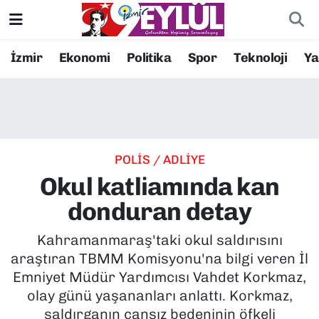
Resmi İlanlar
Konak Nöbetçi Eczaneler
İzmir
Ekonomi
Politika
Spor
Teknoloji
Y
BİLİM
Konak Hava Durumu
DÜNYA
Konak Trafik Yoğunluk Haritası
POLİS / ADLİYE
EĞİTİM
Süper Lig Puan Durumu ve Fikstür
Okul katliamında kan
EKONOMİ
Tüm Manşetler
donduran detay
KÜLTÜR SANAT
Son Dakika Haberleri
Kahramanmaraş'taki okul saldırısını
araştıran TBMM Komisyonu'na bilgi veren İl
MAGAZİN
Haber Arşivi
Emniyet Müdür Yardımcısı Vahdet Korkmaz,
olay günü yaşananları anlattı. Korkmaz,
POLİTİKA
saldırganın cansız bedeninin öfkeli