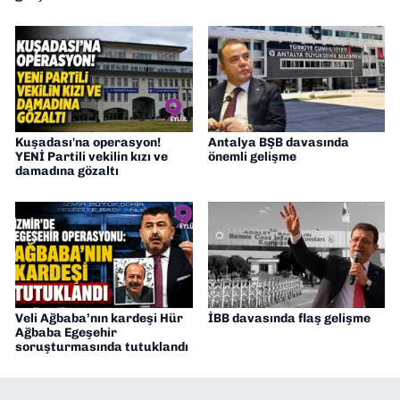
Kuşadası'na operasyon!
Antalya BŞB davasında
YENİ Partili vekilin kızı ve
önemli gelişme
damadına gözaltı
Veli Ağbaba’nın kardeşi Hür
İBB davasında flaş gelişme
Ağbaba Egeşehir
soruşturmasında tutuklandı