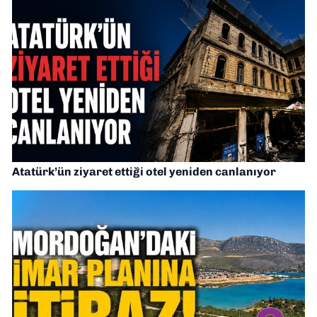
Atatürk’ün ziyaret ettiği otel yeniden canlanıyor