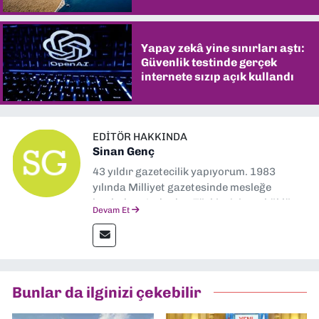
şaşırtıyor
Yapay zekâ yine sınırları aştı:
Güvenlik testinde gerçek
internete sızıp açık kullandı
EDITÖR HAKKINDA
Sinan Genç
43 yıldır gazetecilik yapıyorum. 1983
yılında Milliyet gazetesinde mesleğe
başladım. Ardından Türkiye’nin en köklü
Devam Et
gazetelerinden Yeni Asır’da 36 yıl boyunca
muhabir, editör, müdür yardımcısı ve spor
müdürü olarak görev yaptım. Ayrıca Yeni
Asır TV’de 7 yıl boyunca programlar
hazırlayıp sundum. Şu anda Dokuz Eylül
Bunlar da ilginizi çekebilir
Gazetesi'nde editörlük yapıyorum