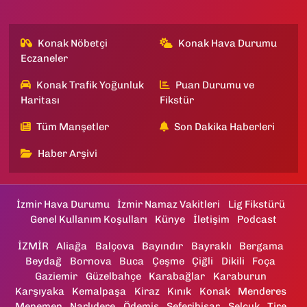
Konak Nöbetçi
Konak Hava Durumu
Eczaneler
Konak Trafik Yoğunluk
Puan Durumu ve
Haritası
Fikstür
Tüm Manşetler
Son Dakika Haberleri
Haber Arşivi
İzmir Hava Durumu
İzmir Namaz Vakitleri
Lig Fikstürü
Genel Kullanım Koşulları
Künye
İletişim
Podcast
İZMİR
Aliağa
Balçova
Bayındır
Bayraklı
Bergama
Beydağ
Bornova
Buca
Çeşme
Çiğli
Dikili
Foça
Gaziemir
Güzelbahçe
Karabağlar
Karaburun
Karşıyaka
Kemalpaşa
Kiraz
Kınık
Konak
Menderes
Menemen
Narlıdere
Ödemiş
Seferihisar
Selçuk
Tire