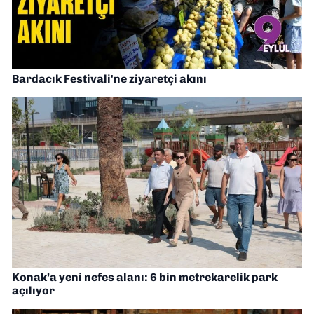
Bardacık Festivali'ne ziyaretçi akını
Konak’a yeni nefes alanı: 6 bin metrekarelik park
açılıyor