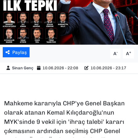
SAĞLIK
SPOR
TEKNOLOJİ
Paylaş
-
+
A
A
YAŞAM
Sinan Genç
10.06.2026 - 22:08
10.06.2026 - 23:17
YEREL YÖNETİMLER
Mahkeme kararıyla CHP'ye Genel Başkan
olarak atanan Kemal Kılıçdaroğlu'nun
MYK'sinde 9 vekil için 'ihraç talebi' kararı
çıkmasının ardından seçilmiş CHP Genel