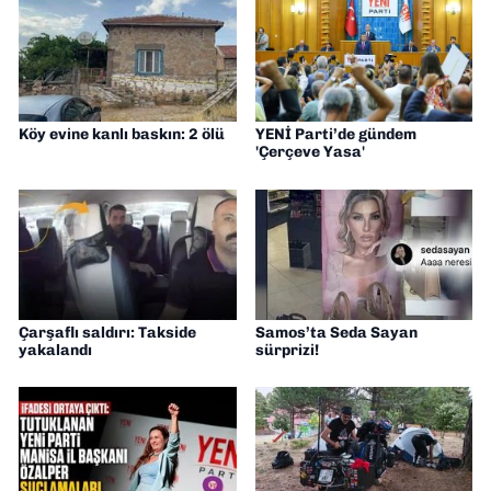
Köy evine kanlı baskın: 2 ölü
YENİ Parti’de gündem
'Çerçeve Yasa'
Çarşaflı saldırı: Takside
Samos’ta Seda Sayan
yakalandı
sürprizi!