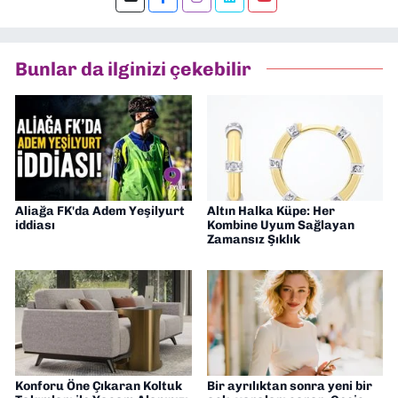
Dokuzeylul.com’da yazar olarak görev
yapıyorum. Güncel olayları tarafsız ve
araştırmacı bir bakışla analiz ediyorum.
Bunlar da ilginizi çekebilir
İzmir’den teknoloji dünyasına dair
yorumlarımı paylaşıyorum. Takipte kalın!
🚀
Aliağa FK'da Adem Yeşilyurt
Altın Halka Küpe: Her
iddiası
Kombine Uyum Sağlayan
Zamansız Şıklık
Konforu Öne Çıkaran Koltuk
Bir ayrılıktan sonra yeni bir