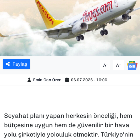
SAĞLIK
SPOR
TEKNOLOJİ
YAŞAM
Paylaş
-
+
A
A
YEREL YÖNETİMLER
Emin Can Özen
06.07.2026 - 10:06
Seyahat planı yapan herkesin önceliği, hem
bütçesine uygun hem de güvenilir bir hava
yolu şirketiyle yolculuk etmektir. Türkiye'nin