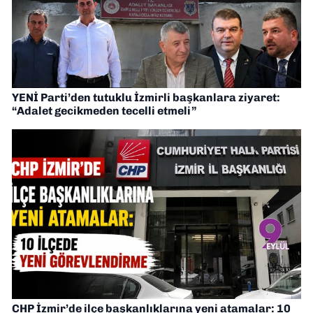
YENİ Parti’den tutuklu İzmirli başkanlara ziyaret:
“Adalet gecikmeden tecelli etmeli”
CHP İzmir’de ilçe başkanlıklarına yeni atamalar: 10