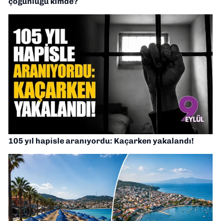
çoğunluğu kimde?
105 yıl hapisle aranıyordu: Kaçarken yakalandı!