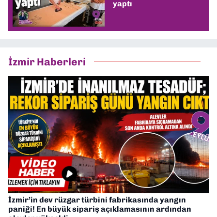
yaptı
İzmir Haberleri
İzmir’in dev rüzgar türbini fabrikasında yangın
paniği! En büyük sipariş açıklamasının ardından