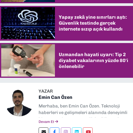
Yapay zekâ yine sınırları aştı:
Güvenlik testinde gerçek
internete sızıp açık kullandı
Uzmandan hayati uyarı: Tip 2
diyabet vakalarının yüzde 80'i
önlenebilir
YAZAR
Emin Can Özen
Merhaba, ben Emin Can Özen. Teknoloji
haberleri ve gelişmeleri alanında deneyimli
bir gazeteci ve yazarım. Elektrikli araçlar,
Devam Et
yapay zeka, inovasyon ve sektör trendleri
en çok ilgi duyduğum konular.