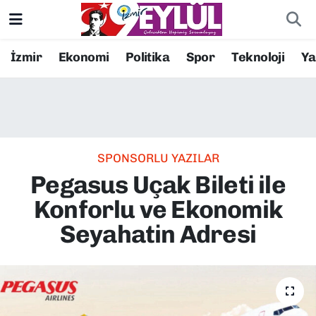
Resmi İlanlar
Konak Nöbetçi Eczaneler
İzmir
Ekonomi
Politika
Spor
Teknoloji
Y
BİLİM
Konak Hava Durumu
DÜNYA
Konak Trafik Yoğunluk Haritası
SPONSORLU YAZILAR
EĞİTİM
Süper Lig Puan Durumu ve Fikstür
Pegasus Uçak Bileti ile
EKONOMİ
Tüm Manşetler
Konforlu ve Ekonomik
Seyahatin Adresi
KÜLTÜR SANAT
Son Dakika Haberleri
MAGAZİN
Haber Arşivi
POLİTİKA