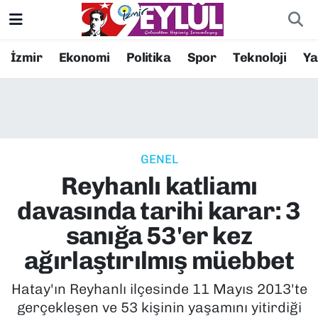
Resmi İlanlar
Konak Nöbetçi Eczaneler
İzmir
Ekonomi
Politika
Spor
Teknoloji
Y
BİLİM
Konak Hava Durumu
DÜNYA
Konak Trafik Yoğunluk Haritası
GENEL
EĞİTİM
Süper Lig Puan Durumu ve Fikstür
Reyhanlı katliamı
EKONOMİ
Tüm Manşetler
davasında tarihi karar: 3
sanığa 53'er kez
KÜLTÜR SANAT
Son Dakika Haberleri
ağırlaştırılmış müebbet
MAGAZİN
Haber Arşivi
Hatay'ın Reyhanlı ilçesinde 11 Mayıs 2013'te
gerçekleşen ve 53 kişinin yaşamını yitirdiği
POLİTİKA