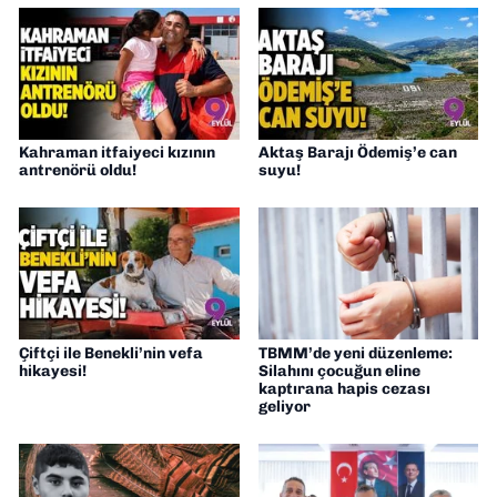
Kahraman itfaiyeci kızının
Aktaş Barajı Ödemiş’e can
antrenörü oldu!
suyu!
Çiftçi ile Benekli’nin vefa
TBMM’de yeni düzenleme:
hikayesi!
Silahını çocuğun eline
kaptırana hapis cezası
geliyor