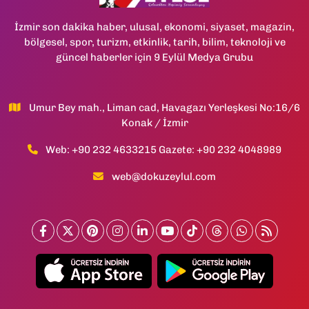
İzmir son dakika haber, ulusal, ekonomi, siyaset, magazin,
bölgesel, spor, turizm, etkinlik, tarih, bilim, teknoloji ve
güncel haberler için 9 Eylül Medya Grubu
Umur Bey mah., Liman cad, Havagazı Yerleşkesi No:16/6
Konak / İzmir
Web: +90 232 4633215 Gazete: +90 232 4048989
web@dokuzeylul.com