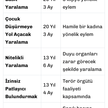
Yaralama
3 Ay
eylem
Çocuk
Düşürmeye
20 Yıl
Hamile bir kadına
Yol Açacak
3 Ay
yönelik eylem
Yaralama
Duyu organları
Nitelikli
13 Yıl
zarar görecek
Yaralama
6 Ay
şekilde yaralama
İzinsiz
Terör örgütü
13 Yıl
Patlayıcı
faaliyeti
4 Ay
Bulundurmak
kapsamında