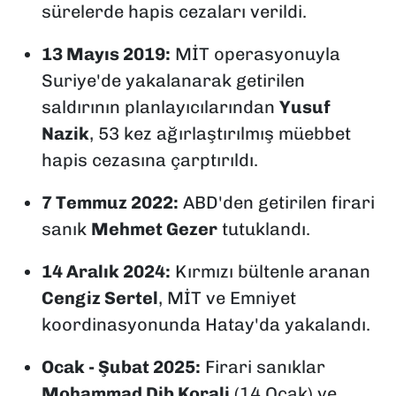
sürelerde hapis cezaları verildi.
13 Mayıs 2019:
MİT operasyonuyla
Suriye'de yakalanarak getirilen
saldırının planlayıcılarından
Yusuf
Nazik
, 53 kez ağırlaştırılmış müebbet
hapis cezasına çarptırıldı.
7 Temmuz 2022:
ABD'den getirilen firari
sanık
Mehmet Gezer
tutuklandı.
14 Aralık 2024:
Kırmızı bültenle aranan
Cengiz Sertel
, MİT ve Emniyet
koordinasyonunda Hatay'da yakalandı.
Ocak - Şubat 2025:
Firari sanıklar
Mohammad Dib Korali
(14 Ocak) ve