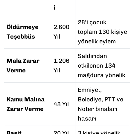
i
28'i çocuk
Öldürmeye
2.600
toplam 130 kişiye
Teşebbüs
Yıl
yönelik eylem
Saldırıdan
Mala Zarar
1.206
etkilenen 134
Verme
Yıl
mağdura yönelik
Emniyet,
Kamu Malına
Belediye, PTT ve
48 Yıl
Zarar Verme
Noter binaları
hasarı
Basit
20 Yıl
3 kişiye yönelik