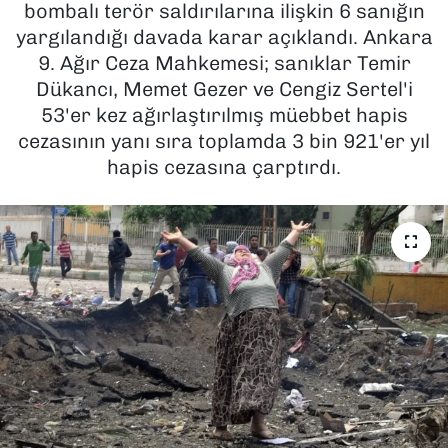
bombalı terör saldırılarına ilişkin 6 sanığın
yargılandığı davada karar açıklandı. Ankara
SAĞLIK
9. Ağır Ceza Mahkemesi; sanıklar Temir
Dükancı, Memet Gezer ve Cengiz Sertel'i
SPOR
53'er kez ağırlaştırılmış müebbet hapis
TEKNOLOJİ
cezasının yanı sıra toplamda 3 bin 921'er yıl
hapis cezasına çarptırdı.
YAŞAM
YEREL YÖNETİMLER