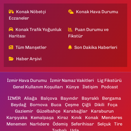
Konak Nöbetçi
Konak Hava Durumu
Eczaneler
Konak Trafik Yoğunluk
Puan Durumu ve
Haritası
Fikstür
Tüm Manşetler
Son Dakika Haberleri
Haber Arşivi
İzmir Hava Durumu
İzmir Namaz Vakitleri
Lig Fikstürü
Genel Kullanım Koşulları
Künye
İletişim
Podcast
İZMİR
Aliağa
Balçova
Bayındır
Bayraklı
Bergama
Beydağ
Bornova
Buca
Çeşme
Çiğli
Dikili
Foça
Gaziemir
Güzelbahçe
Karabağlar
Karaburun
Karşıyaka
Kemalpaşa
Kiraz
Kınık
Konak
Menderes
Menemen
Narlıdere
Ödemiş
Seferihisar
Selçuk
Tire
Torbalı
Urla