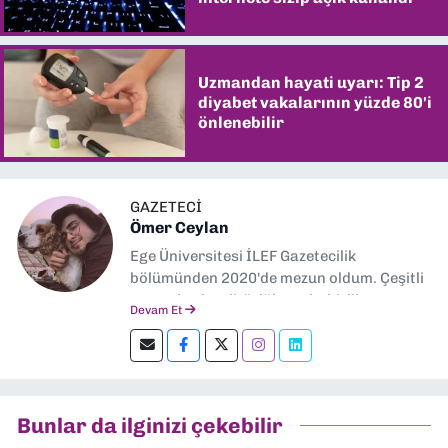
Uzmandan hayati uyarı: Tip 2
diyabet vakalarının yüzde 80'i
önlenebilir
GAZETECİ
Ömer Ceylan
Ege Üniversitesi İLEF Gazetecilik
bölümünden 2020'de mezun oldum. Çeşitli
gazetelerde editörlük, muhabirlik yaptım.
Devam Et
Şu an kültür-sanat muhabirliği ve
editörlük yapıyorum.
Bunlar da ilginizi çekebilir