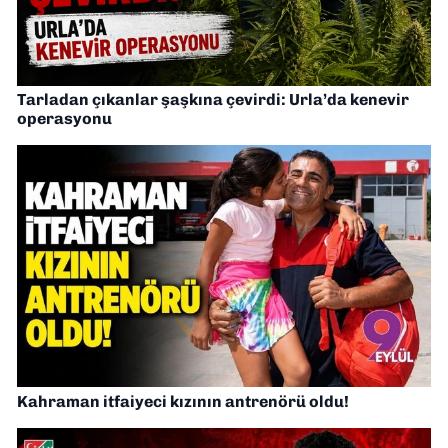
Tarladan çıkanlar şaşkına çevirdi: Urla’da kenevir
operasyonu
Kahraman itfaiyeci kızının antrenörü oldu!