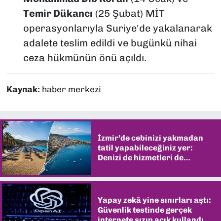
Temir Dükancı
(25 Şubat) MİT
operasyonlarıyla Suriye'de yakalanarak
adalete teslim edildi ve bugünkü nihai
ceza hükmünün önü açıldı.
Kaynak:
haber merkezi
İzmir’de cebinizi yakmadan
tatil yapabileceğiniz yer:
Denizi de hizmetleri de
şaşırtıyor
Yapay zekâ yine sınırları aştı:
Güvenlik testinde gerçek
internete sızıp açık kullandı