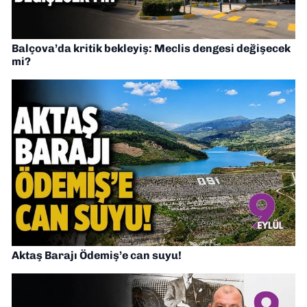
Balçova’da kritik bekleyiş: Meclis dengesi değişecek
mi?
Aktaş Barajı Ödemiş’e can suyu!