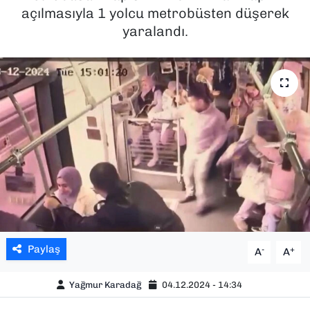
açılmasıyla 1 yolcu metrobüsten düşerek
SAĞLIK
yaralandı.
SPOR
TEKNOLOJİ
YAŞAM
YEREL YÖNETİMLER
Paylaş
-
+
A
A
Yağmur Karadağ
04.12.2024 - 14:34