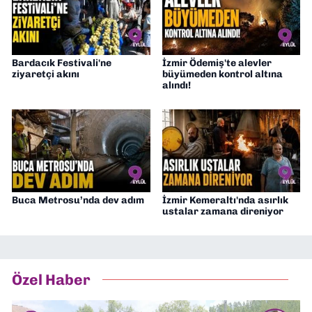
Bardacık Festivali'ne
İzmir Ödemiş'te alevler
ziyaretçi akını
büyümeden kontrol altına
alındı!
Buca Metrosu’nda dev adım
İzmir Kemeraltı'nda asırlık
ustalar zamana direniyor
Özel Haber