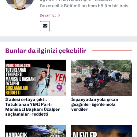
Gazetecilik Bölümü’nü hem bölüm birincisi
hem de fakülte birincisi olarak bitirdim.
Devam Et
Ardından Ege Üniversitesi'nde “Siyasal
İletişim” üzerine yüksek lisans eğitimimi
tamamladım. Halen aynı anabilim dalında
“İklim Krizi Haberciliği” üzerine doktora
eğitimim sürüyor. 9 Eylül'de “Haber
Bunlar da ilginizi çekebilir
Müdürü” olarak görev almaktayım. Hak
odaklı haberciliğe dair çalışmalar
yapıyorum
İfadesi ortaya çıktı:
İspanyadan yola çıkan
Tutuklanan YENİ Parti
gezginler Ege'de mola
Manisa İl Başkanı Özalper
verdiler
suçlamaları reddetti