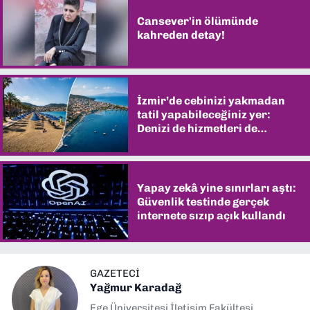
Cansever'in ölümünde
kahreden detay!
İzmir’de cebinizi yakmadan
tatil yapabileceğiniz yer:
Denizi de hizmetleri de
şaşırtıyor
Yapay zekâ yine sınırları aştı:
Güvenlik testinde gerçek
internete sızıp açık kullandı
GAZETECI
Yağmur Karadağ
Ege Üniversitesi İletişim Fakültesi