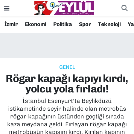
Resmi İlanlar
Konak Nöbetçi Eczaneler
İzmir
Ekonomi
Politika
Spor
Teknoloji
Y
BİLİM
Konak Hava Durumu
DÜNYA
Konak Trafik Yoğunluk Haritası
GENEL
EĞİTİM
Süper Lig Puan Durumu ve Fikstür
Rögar kapağı kapıyı kırdı,
EKONOMİ
Tüm Manşetler
yolcu yola fırladı!
KÜLTÜR SANAT
Son Dakika Haberleri
İstanbul Esenyurt'ta Beylikdüzü
istikametinde seyir halinde olan metrobüs
MAGAZİN
Haber Arşivi
rögar kapağının üstünden geçtiği sırada
kaza meydana geldi. Fırlayan rögar kapağı
POLİTİKA
metrobüsün kapısını kırdı. Kırılan kapının