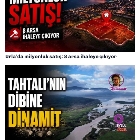
Urla’da milyonluk satış: 8 arsa ihaleye çıkıyor