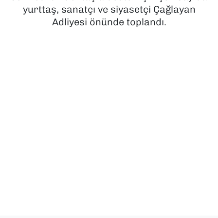
yurttaş, sanatçı ve siyasetçi Çağlayan
SAĞLIK
Adliyesi önünde toplandı.
SPOR
TEKNOLOJİ
YAŞAM
YEREL YÖNETİMLER