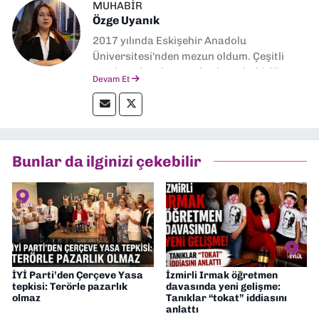
MUHABIR
Özge Uyanık
2017 yılında Eskişehir Anadolu
Üniversitesi'nden mezun oldum. Çeşitli
yerel ve ulusal gazetelerde muhabirlik
Devam Et
yaptım. Özellikle emek, çevre, kent ve insan
hakları alanlarında haberler üretmeye
odaklanıyorum.
Bunlar da ilginizi çekebilir
İYİ Parti’den Çerçeve Yasa
İzmirli Irmak öğretmen
tepkisi: Terörle pazarlık
davasında yeni gelişme:
olmaz
Tanıklar “tokat” iddiasını
anlattı