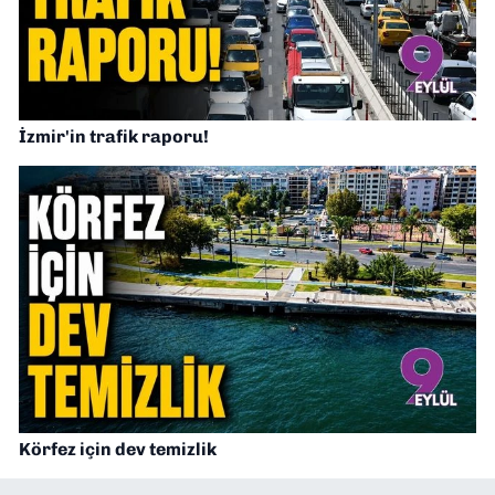
İzmir'in trafik raporu!
Körfez için dev temizlik