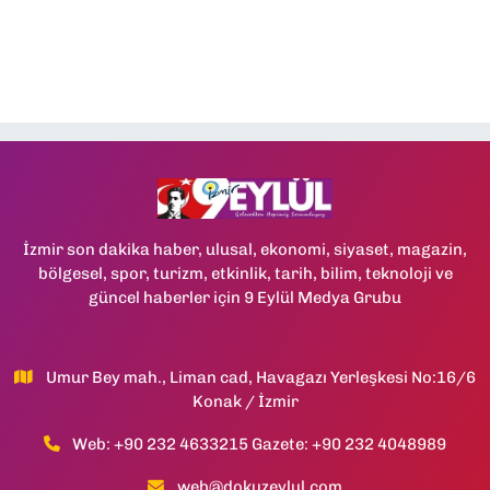
İzmir son dakika haber, ulusal, ekonomi, siyaset, magazin,
bölgesel, spor, turizm, etkinlik, tarih, bilim, teknoloji ve
güncel haberler için 9 Eylül Medya Grubu
Umur Bey mah., Liman cad, Havagazı Yerleşkesi No:16/6
Konak / İzmir
Web: +90 232 4633215 Gazete: +90 232 4048989
web@dokuzeylul.com