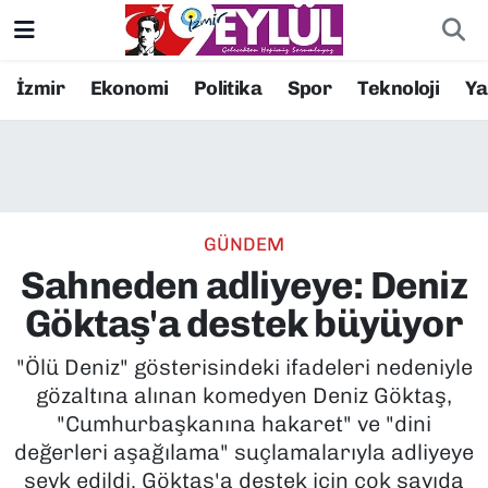
Resmi İlanlar
Konak Nöbetçi Eczaneler
İzmir
Ekonomi
Politika
Spor
Teknoloji
Y
BİLİM
Konak Hava Durumu
DÜNYA
Konak Trafik Yoğunluk Haritası
GÜNDEM
EĞİTİM
Süper Lig Puan Durumu ve Fikstür
Sahneden adliyeye: Deniz
EKONOMİ
Tüm Manşetler
Göktaş'a destek büyüyor
KÜLTÜR SANAT
Son Dakika Haberleri
"Ölü Deniz" gösterisindeki ifadeleri nedeniyle
gözaltına alınan komedyen Deniz Göktaş,
MAGAZİN
Haber Arşivi
"Cumhurbaşkanına hakaret" ve "dini
değerleri aşağılama" suçlamalarıyla adliyeye
POLİTİKA
sevk edildi. Göktaş'a destek için çok sayıda