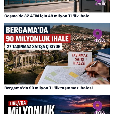
Çeşme’de 32 ATM için 48 milyon TL’lik ihale
Bergama’da 90 milyon TL’lik taşınmaz ihalesi