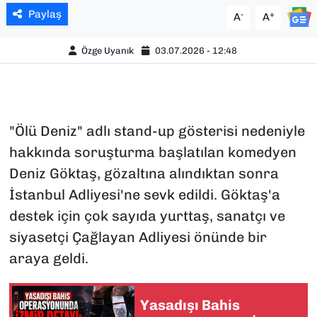
Paylaş
-
+
A
A
Özge Uyanık
03.07.2026 - 12:48
"Ölü Deniz" adlı stand-up gösterisi nedeniyle
hakkında soruşturma başlatılan komedyen
Deniz Göktaş, gözaltına alındıktan sonra
İstanbul Adliyesi'ne sevk edildi. Göktaş'a
destek için çok sayıda yurttaş, sanatçı ve
siyasetçi Çağlayan Adliyesi önünde bir
araya geldi.
Yasadışı Bahis