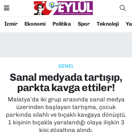
Resmi İlanlar
Konak Nöbetçi Eczaneler
İzmir
Ekonomi
Politika
Spor
Teknoloji
Y
BİLİM
Konak Hava Durumu
DÜNYA
Konak Trafik Yoğunluk Haritası
GENEL
EĞİTİM
Süper Lig Puan Durumu ve Fikstür
Sanal medyada tartışıp,
EKONOMİ
Tüm Manşetler
parkta kavga ettiler!
KÜLTÜR SANAT
Son Dakika Haberleri
Malatya’da iki grup arasında sanal medya
üzerinden başlayan tartışma, çocuk
MAGAZİN
Haber Arşivi
parkında silahlı ve bıçaklı kavgaya dönüştü.
1 kişinin bıçakla yaralandığı olaya ilişkin 3
POLİTİKA
kişi gözaltına alındı.