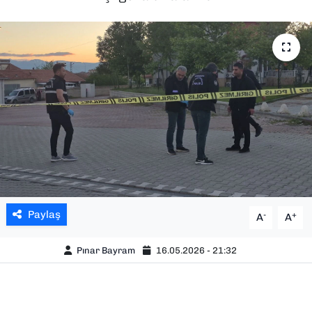
SAĞLIK
SPOR
TEKNOLOJİ
YAŞAM
YEREL YÖNETİMLER
Paylaş
-
+
A
A
Pınar Bayram
16.05.2026 - 21:32