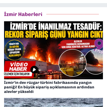
İzmir Haberleri
İzmir’in dev rüzgar türbini fabrikasında yangın
paniği! En büyük sipariş açıklamasının ardından
alevler yükseldi