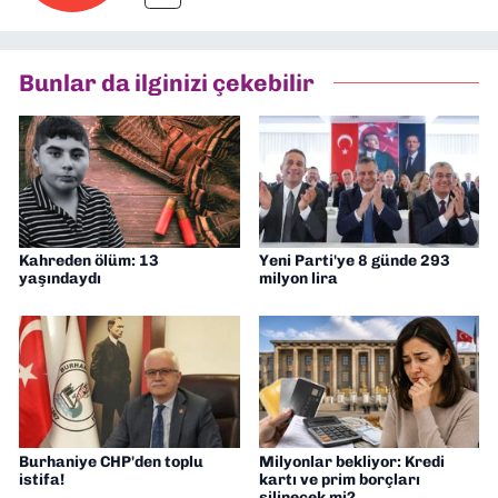
Bunlar da ilginizi çekebilir
Kahreden ölüm: 13
Yeni Parti'ye 8 günde 293
yaşındaydı
milyon lira
Burhaniye CHP'den toplu
Milyonlar bekliyor: Kredi
istifa!
kartı ve prim borçları
silinecek mi?