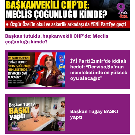
Başkan tutuklu, başkanvekili CHP’de: Meclis
çoğunluğu kimde?
İYİ Parti İzmir’de iddialı
hedef: “Dervişoğlu’nun
memleketinde en yüksek
oyu alacağız”
Başkan Tugay BASKI
yaptı