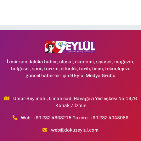
İzmir son dakika haber, ulusal, ekonomi, siyaset, magazin,
bölgesel, spor, turizm, etkinlik, tarih, bilim, teknoloji ve
güncel haberler için 9 Eylül Medya Grubu
Umur Bey mah., Liman cad, Havagazı Yerleşkesi No:16/6
Konak / İzmir
Web: +90 232 4633215 Gazete: +90 232 4048989
web@dokuzeylul.com