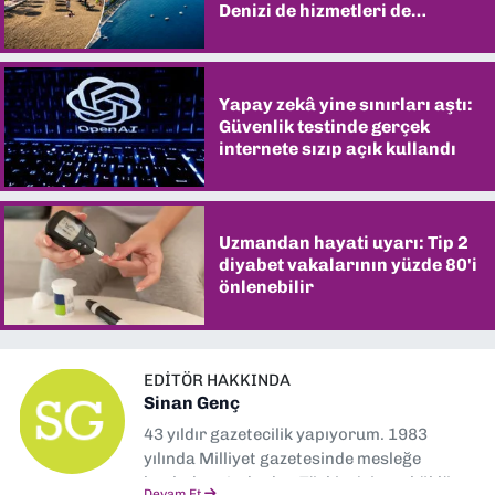
Denizi de hizmetleri de
şaşırtıyor
Yapay zekâ yine sınırları aştı:
Güvenlik testinde gerçek
internete sızıp açık kullandı
Uzmandan hayati uyarı: Tip 2
diyabet vakalarının yüzde 80'i
önlenebilir
EDITÖR HAKKINDA
Sinan Genç
43 yıldır gazetecilik yapıyorum. 1983
yılında Milliyet gazetesinde mesleğe
başladım. Ardından Türkiye’nin en köklü
Devam Et