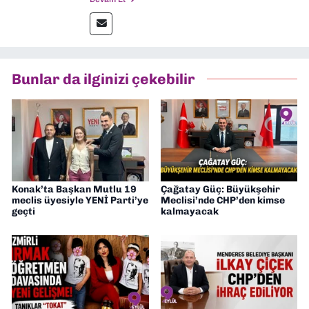
gazetelerinden Yeni Asır’da 36 yıl boyunca
muhabir, editör, müdür yardımcısı ve spor
müdürü olarak görev yaptım. Ayrıca Yeni
Asır TV’de 7 yıl boyunca programlar
hazırlayıp sundum. Şu anda Dokuz Eylül
Bunlar da ilginizi çekebilir
Gazetesi'nde editörlük yapıyorum
Konak’ta Başkan Mutlu 19
Çağatay Güç: Büyükşehir
meclis üyesiyle YENİ Parti’ye
Meclisi’nde CHP’den kimse
geçti
kalmayacak