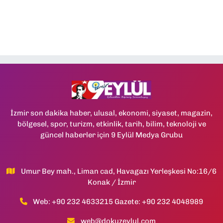
İzmir son dakika haber, ulusal, ekonomi, siyaset, magazin,
bölgesel, spor, turizm, etkinlik, tarih, bilim, teknoloji ve
güncel haberler için 9 Eylül Medya Grubu
Umur Bey mah., Liman cad, Havagazı Yerleşkesi No:16/6
Konak / İzmir
Web: +90 232 4633215 Gazete: +90 232 4048989
web@dokuzeylul.com