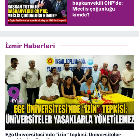
başkanvekili CHP’de:
Meclis çoğunluğu
kimde?
İzmir Haberleri
Ege Üniversitesi’nde “izin” tepkisi: Üniversiteler