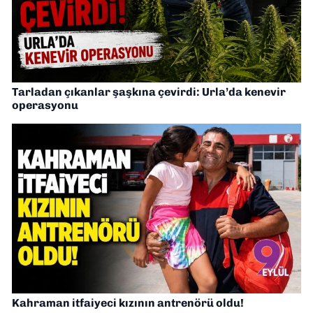
Tarladan çıkanlar şaşkına çevirdi: Urla’da kenevir
operasyonu
Kahraman itfaiyeci kızının antrenörü oldu!