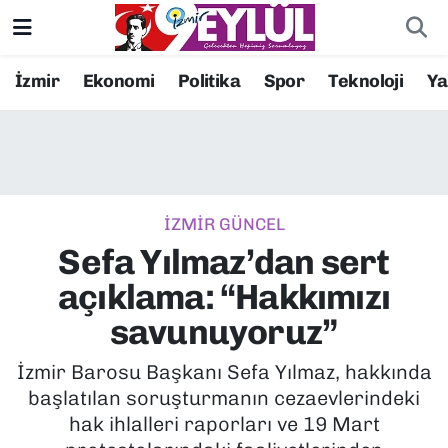
Resmi İlanlar
Konak Nöbetçi Eczaneler
İzmir
Ekonomi
Politika
Spor
Teknoloji
Y
BİLİM
Konak Hava Durumu
DÜNYA
Konak Trafik Yoğunluk Haritası
İZMİR GÜNCEL
EĞİTİM
Süper Lig Puan Durumu ve Fikstür
Sefa Yılmaz’dan sert
EKONOMİ
Tüm Manşetler
açıklama: “Hakkımızı
savunuyoruz”
KÜLTÜR SANAT
Son Dakika Haberleri
İzmir Barosu Başkanı Sefa Yılmaz, hakkında
MAGAZİN
Haber Arşivi
başlatılan soruşturmanın cezaevlerindeki
hak ihlalleri raporları ve 19 Mart
POLİTİKA