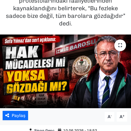
protestolarındaki faaliyetlerinden
kaynaklandığını belirterek, “Bu fezleke
SAĞLIK
sadece bize değil, tüm barolara gözdağıdır”
dedi.
SPOR
TEKNOLOJİ
YAŞAM
YEREL YÖNETİMLER
Paylaş
-
+
A
A
Sinan Genç
10.06.2026 - 18:52