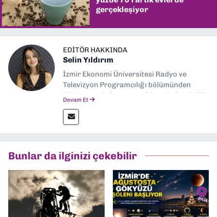
gerçekleşiyor
EDITÖR HAKKINDA
Selin Yıldırım
İzmir Ekonomi Üniversitesi Radyo ve
Televizyon Programcılığı bölümünden
2024 senesinde mezun oldum. Dokuz Eylül
Devam Et
Gazetesi'nde spor yazarlığı yaparken,
editörlük görevini de üstleniyorum.
Bunlar da ilginizi çekebilir