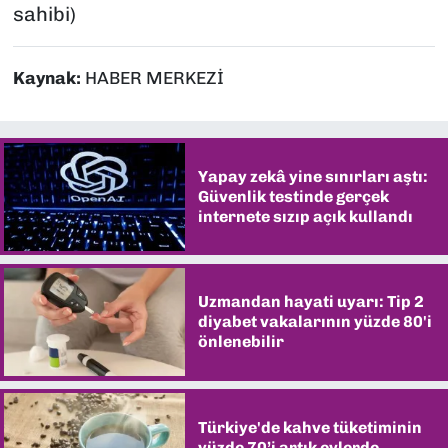
sahibi)
Kaynak:
HABER MERKEZİ
Yapay zekâ yine sınırları aştı:
Güvenlik testinde gerçek
internete sızıp açık kullandı
Uzmandan hayati uyarı: Tip 2
diyabet vakalarının yüzde 80'i
önlenebilir
Türkiye'de kahve tüketiminin
yüzde 70’i artık evlerde