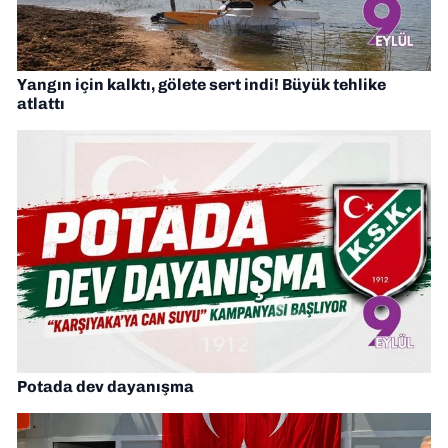
Yangın için kalktı, gölete sert indi! Büyük tehlike
atlattı
Potada dev dayanışma