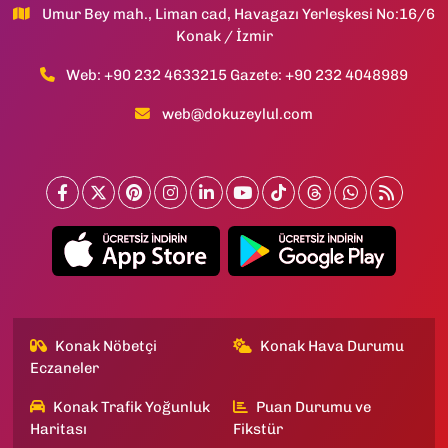
Umur Bey mah., Liman cad, Havagazı Yerleşkesi No:16/6
Konak / İzmir
Web: +90 232 4633215 Gazete: +90 232 4048989
web@dokuzeylul.com
Konak Nöbetçi
Konak Hava Durumu
Eczaneler
Konak Trafik Yoğunluk
Puan Durumu ve
Haritası
Fikstür