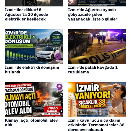
İzmirliler dikkat! 6
İzmir'de Ağustos ayında
Ağustos'ta 20 ilçeode
gökyüzünle şölen
elektrikler kesilecek
yaşanacak; İşte o günler
İzmir’de elektrikli dönüşüm
İzmir'de palalı kavgada 1
hızlandı
tutuklama
Klimayı açtı, otomobili alev
İzmir kavurucu sıcakların
aldı
etkisinde: Termometreler 38
dereceye çıkacak