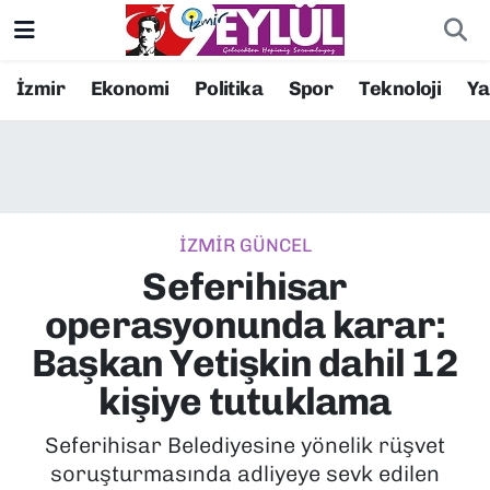
Resmi İlanlar
Konak Nöbetçi Eczaneler
İzmir
Ekonomi
Politika
Spor
Teknoloji
Y
BİLİM
Konak Hava Durumu
DÜNYA
Konak Trafik Yoğunluk Haritası
İZMİR GÜNCEL
EĞİTİM
Süper Lig Puan Durumu ve Fikstür
Seferihisar
EKONOMİ
Tüm Manşetler
operasyonunda karar:
Başkan Yetişkin dahil 12
KÜLTÜR SANAT
Son Dakika Haberleri
kişiye tutuklama
MAGAZİN
Haber Arşivi
Seferihisar Belediyesine yönelik rüşvet
soruşturmasında adliyeye sevk edilen
POLİTİKA