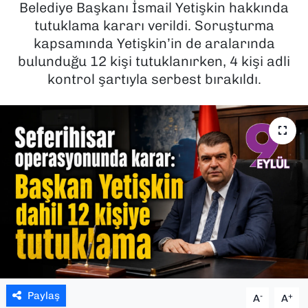
Belediye Başkanı İsmail Yetişkin hakkında
tutuklama kararı verildi. Soruşturma
SAĞLIK
kapsamında Yetişkin’in de aralarında
bulunduğu 12 kişi tutuklanırken, 4 kişi adli
SPOR
kontrol şartıyla serbest bırakıldı.
TEKNOLOJİ
YAŞAM
YEREL YÖNETİMLER
Paylaş
-
+
A
A