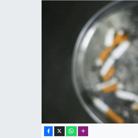
SAĞLIK
SPOR
TEKNOLOJİ
YAŞAM
YEREL YÖNETİMLER