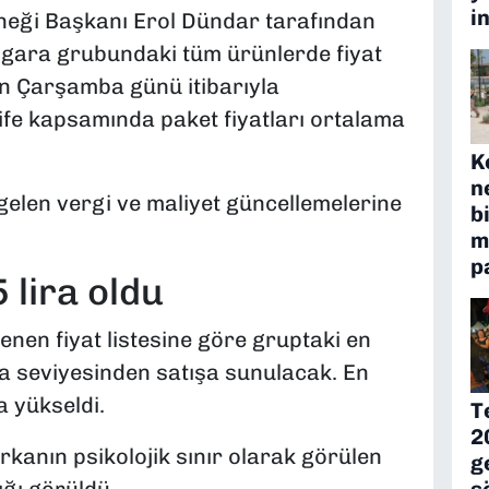
i
neği Başkanı Erol Dündar tarafından
 sigara grubundaki tüm ürünlerde fiyat
an Çarşamba günü itibarıyla
fe kapsamında paket fiyatları ortalama
K
n
elen vergi ve maliyet güncellemelerine
b
m
p
 lira oldu
nen fiyat listesine göre gruptaki en
ira seviyesinden satışa sunulacak. En
a yükseldi.
T
2
arkanın psikolojik sınır olarak görülen
g
s