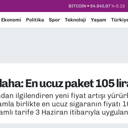
DOLAR
47,7436
%0.18
EURO
55,2510
%0.32
Ekonomi
Politika
Spor
Teknoloji
Yaşam
Türkiy
STERLİN
64,4811
%0.38
GRAM ALTIN
6660.55
%0
BİST100
13.779
%-14
BITCOIN
64.840,97
%-0.15
aha: En ucuz paket 105 li
dan ilgilendiren yeni fiyat artışı yürür
amla birlikte en ucuz sigaranın fiyatı 
 Zamlı tarife 3 Haziran itibarıyla uygul