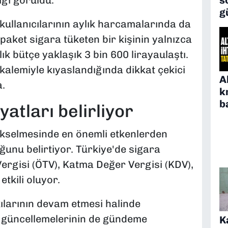
ığı görüldü.
g
kullanıcılarının aylık harcamalarında da
paket sigara tüketen bir kişinin yalnızca
ık bütçe yaklaşık 3 bin 600 lirayaulaştı.
kalemiyle kıyaslandığında dikkat çekici
A
.
k
b
iyatları belirliyor
ükselmesinde en önemli etkenlerden
ğunu belirtiyor. Türkiye'de sigara
Vergisi (ÖTV), Katma Değer Vergisi (KDV),
etkili oluyor.
kılarının devam etmesi halinde
 güncellemelerinin de gündeme
K