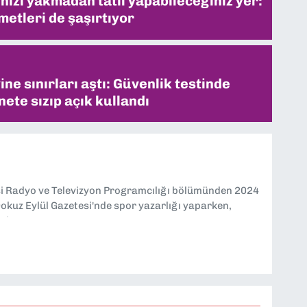
inizi yakmadan tatil yapabileceğiniz yer:
metleri de şaşırtıyor
ne sınırları aştı: Güvenlik testinde
ete sızıp açık kullandı
si Radyo ve Televizyon Programcılığı bölümünden 2024
kuz Eylül Gazetesi'nde spor yazarlığı yaparken,
eniyorum.