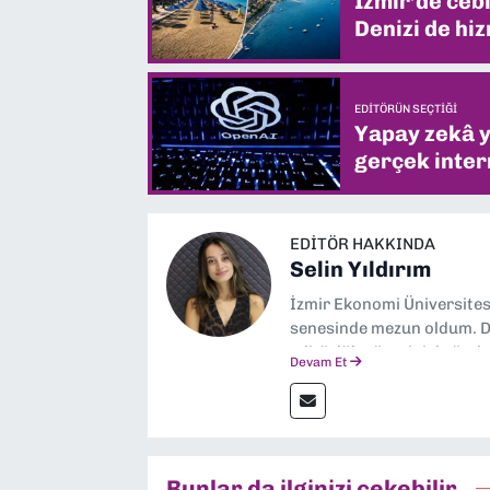
İzmir’de ceb
Denizi de hiz
EDITÖRÜN SEÇTIĞI
Yapay zekâ yi
gerçek intern
EDITÖR HAKKINDA
Selin Yıldırım
İzmir Ekonomi Üniversite
senesinde mezun oldum. Do
editörlük görevini de üstl
Devam Et
Bunlar da ilginizi çekebilir