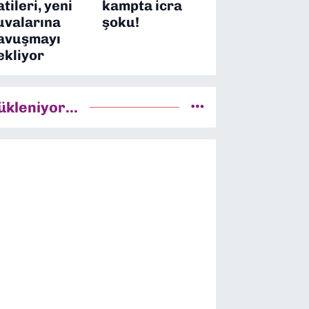
atileri, yeni
kampta icra
uvalarına
şoku!
avuşmayı
ekliyor
ükleniyor...