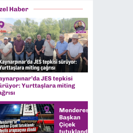
zel Haber
aynarpınar’da JES tepkisi
ürüyor: Yurttaşlara miting
ağrısı
Menderes’te
Başkan
Çiçek
tutuklandı: