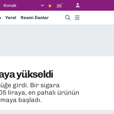
°
Konak
35
e
Yerel
Resmi İlanlar
raya yükseldi
lüğe girdi. Bir sigara
105 liraya, en pahalı ürünün
anmaya başladı.