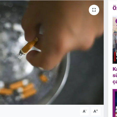
Ö
K
s
ç
-
+
A
A