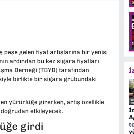
 peşe gelen fiyat artışlarına bir yenisi
nın ardından bu kez sigara fiyatları
laşma Derneği (TBYD) tarafından
İ
iyle birlikte bir sigara grubundaki
ren yürürlüğe girerken, artış özellikle
İ
i doğrudan etkileyecek.
A
lüğe girdi
t
y