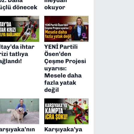
üçlü dönecek
okuyor
ltay’da ihtar
YENİ Partili
rizi tatlıya
Ösen’den
ağlandı!
Çeşme Projesi
uyarısı:
Mesele daha
fazla yatak
değil
arşıyaka’nın
Karşıyaka’ya