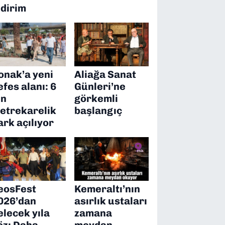
ndirim
onak’a yeni
Aliağa Sanat
efes alanı: 6
Günleri’ne
in
görkemli
etrekarelik
başlangıç
ark açılıyor
eosFest
Kemeraltı’nın
026’dan
asırlık ustaları
elecek yıla
zamana
öz: Daha
meydan