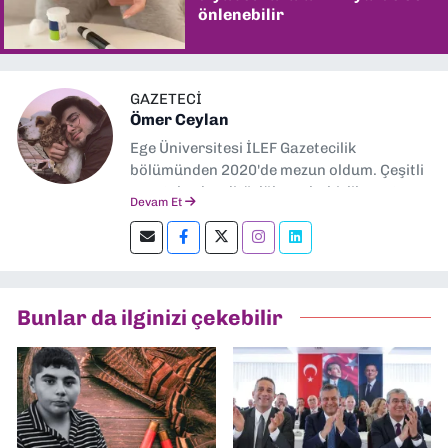
önlenebilir
GAZETECİ
Ömer Ceylan
Ege Üniversitesi İLEF Gazetecilik
bölümünden 2020'de mezun oldum. Çeşitli
gazetelerde editörlük, muhabirlik yaptım.
Devam Et
Şu an kültür-sanat muhabirliği ve
editörlük yapıyorum.
Bunlar da ilginizi çekebilir