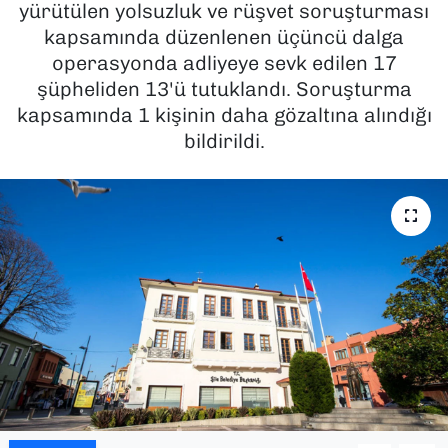
yürütülen yolsuzluk ve rüşvet soruşturması
kapsamında düzenlenen üçüncü dalga
SAĞLIK
operasyonda adliyeye sevk edilen 17
şüpheliden 13'ü tutuklandı. Soruşturma
SPOR
kapsamında 1 kişinin daha gözaltına alındığı
TEKNOLOJİ
bildirildi.
YAŞAM
YEREL YÖNETİMLER