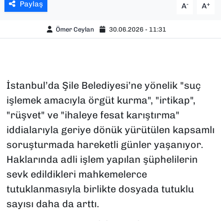
Paylaş
-
+
A
A
Ömer Ceylan
30.06.2026 - 11:31
İstanbul’da Şile Belediyesi’ne yönelik "suç
işlemek amacıyla örgüt kurma", "irtikap",
"rüşvet" ve "ihaleye fesat karıştırma"
iddialarıyla geriye dönük yürütülen kapsamlı
soruşturmada hareketli günler yaşanıyor.
Haklarında adli işlem yapılan şüphelilerin
sevk edildikleri mahkemelerce
tutuklanmasıyla birlikte dosyada tutuklu
sayısı daha da arttı.