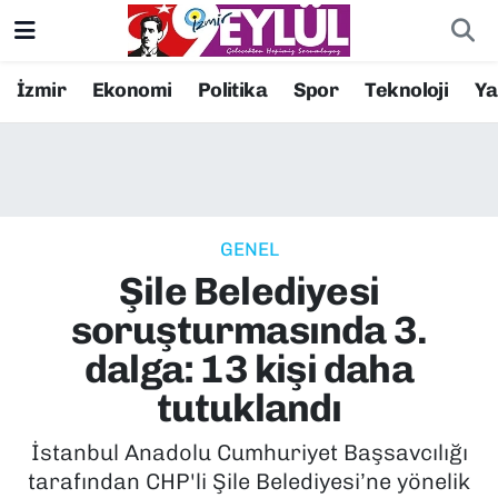
Resmi İlanlar
Konak Nöbetçi Eczaneler
İzmir
Ekonomi
Politika
Spor
Teknoloji
Y
BİLİM
Konak Hava Durumu
DÜNYA
Konak Trafik Yoğunluk Haritası
GENEL
EĞİTİM
Süper Lig Puan Durumu ve Fikstür
Şile Belediyesi
EKONOMİ
Tüm Manşetler
soruşturmasında 3.
dalga: 13 kişi daha
KÜLTÜR SANAT
Son Dakika Haberleri
tutuklandı
MAGAZİN
Haber Arşivi
İstanbul Anadolu Cumhuriyet Başsavcılığı
tarafından CHP'li Şile Belediyesi’ne yönelik
POLİTİKA