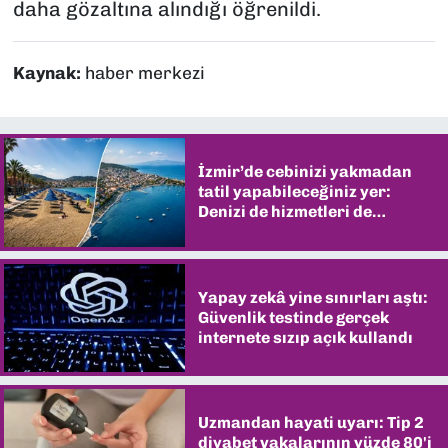
daha gözaltına alındığı öğrenildi.
Kaynak:
haber merkezi
İzmir’de cebinizi yakmadan
tatil yapabileceğiniz yer:
Denizi de hizmetleri de
şaşırtıyor
Yapay zekâ yine sınırları aştı:
Güvenlik testinde gerçek
internete sızıp açık kullandı
Uzmandan hayati uyarı: Tip 2
diyabet vakalarının yüzde 80'i