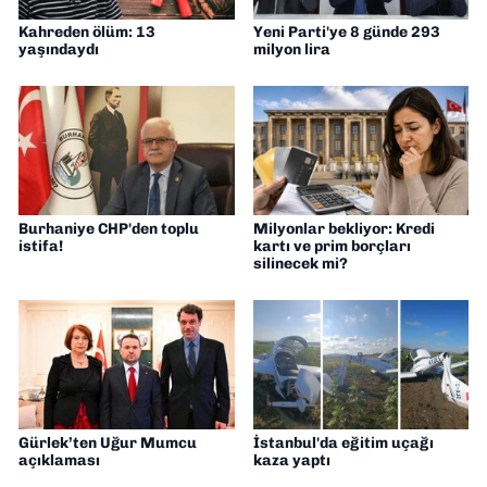
Kahreden ölüm: 13
Yeni Parti'ye 8 günde 293
yaşındaydı
milyon lira
Burhaniye CHP'den toplu
Milyonlar bekliyor: Kredi
istifa!
kartı ve prim borçları
silinecek mi?
Gürlek’ten Uğur Mumcu
İstanbul'da eğitim uçağı
açıklaması
kaza yaptı