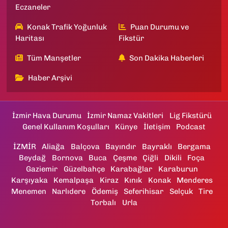
Eczaneler
Konak Trafik Yoğunluk
Puan Durumu ve
Haritası
Fikstür
Tüm Manşetler
Son Dakika Haberleri
Haber Arşivi
İzmir Hava Durumu
İzmir Namaz Vakitleri
Lig Fikstürü
Genel Kullanım Koşulları
Künye
İletişim
Podcast
İZMİR
Aliağa
Balçova
Bayındır
Bayraklı
Bergama
Beydağ
Bornova
Buca
Çeşme
Çiğli
Dikili
Foça
Gaziemir
Güzelbahçe
Karabağlar
Karaburun
Karşıyaka
Kemalpaşa
Kiraz
Kınık
Konak
Menderes
Menemen
Narlıdere
Ödemiş
Seferihisar
Selçuk
Tire
Torbalı
Urla