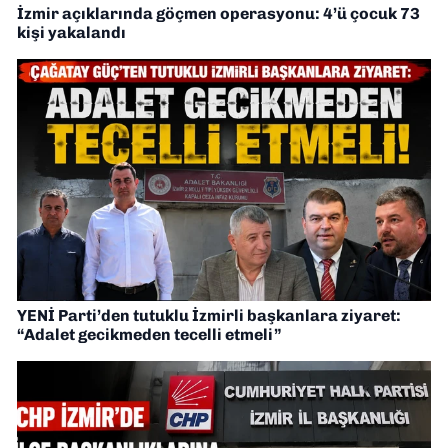
İzmir açıklarında göçmen operasyonu: 4’ü çocuk 73
kişi yakalandı
YENİ Parti’den tutuklu İzmirli başkanlara ziyaret:
“Adalet gecikmeden tecelli etmeli”