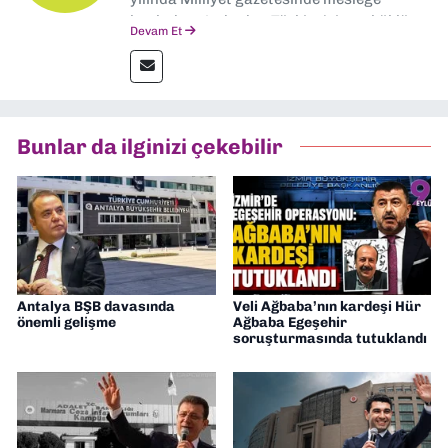
başladım. Ardından Türkiye’nin en köklü
Devam Et
gazetelerinden Yeni Asır’da 36 yıl boyunca
muhabir, editör, müdür yardımcısı ve spor
müdürü olarak görev yaptım. Ayrıca Yeni
Asır TV’de 7 yıl boyunca programlar
hazırlayıp sundum. Şu anda Dokuz Eylül
Bunlar da ilginizi çekebilir
Gazetesi'nde editörlük yapıyorum
Antalya BŞB davasında
Veli Ağbaba’nın kardeşi Hür
önemli gelişme
Ağbaba Egeşehir
soruşturmasında tutuklandı