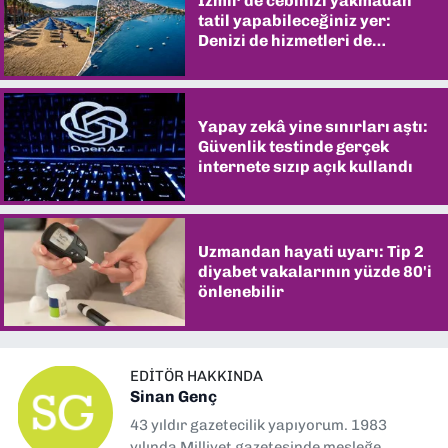
İzmir’de cebinizi yakmadan
tatil yapabileceğiniz yer:
Denizi de hizmetleri de
şaşırtıyor
Yapay zekâ yine sınırları aştı:
Güvenlik testinde gerçek
internete sızıp açık kullandı
Uzmandan hayati uyarı: Tip 2
diyabet vakalarının yüzde 80'i
önlenebilir
EDITÖR HAKKINDA
Sinan Genç
43 yıldır gazetecilik yapıyorum. 1983
yılında Milliyet gazetesinde mesleğe