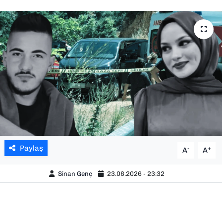
SAĞLIK
SPOR
TEKNOLOJİ
YAŞAM
YEREL YÖNETİMLER
Paylaş
-
+
A
A
Sinan Genç
23.06.2026 - 23:32