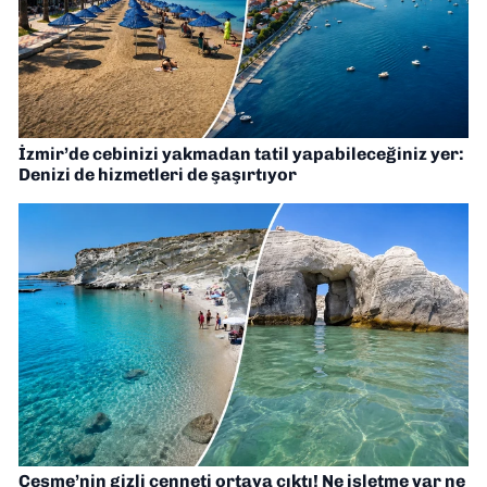
İzmir’de cebinizi yakmadan tatil yapabileceğiniz yer:
Denizi de hizmetleri de şaşırtıyor
Çeşme’nin gizli cenneti ortaya çıktı! Ne işletme var ne