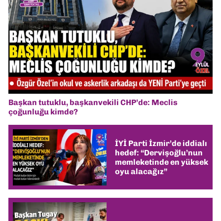
Başkan tutuklu, başkanvekili CHP’de: Meclis
çoğunluğu kimde?
İYİ Parti İzmir’de iddialı
hedef: “Dervişoğlu’nun
memleketinde en yüksek
oyu alacağız”