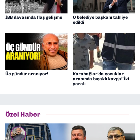
İBB davasında flaş gelişme
O belediye başkanı tahliye
edildi
Üç gündür aranıyor!
Karabağlar'da çocuklar
arasında bıçaklı kavga! İki
yaralı
Özel Haber