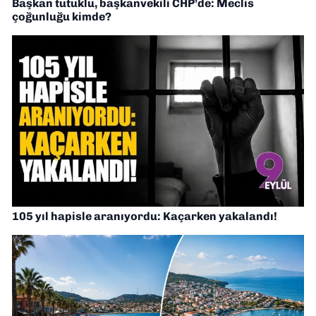
Başkan tutuklu, başkanvekili CHP’de: Meclis
çoğunluğu kimde?
105 yıl hapisle aranıyordu: Kaçarken yakalandı!