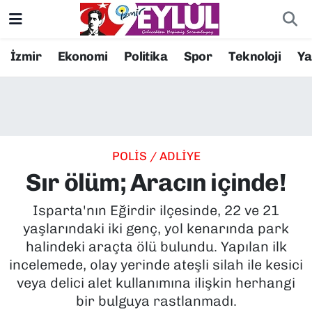
Resmi İlanlar
Konak Nöbetçi Eczaneler
İzmir
Ekonomi
Politika
Spor
Teknoloji
Y
BİLİM
Konak Hava Durumu
DÜNYA
Konak Trafik Yoğunluk Haritası
POLİS / ADLİYE
EĞİTİM
Süper Lig Puan Durumu ve Fikstür
Sır ölüm; Aracın içinde!
EKONOMİ
Tüm Manşetler
Isparta'nın Eğirdir ilçesinde, 22 ve 21
yaşlarındaki iki genç, yol kenarında park
KÜLTÜR SANAT
Son Dakika Haberleri
halindeki araçta ölü bulundu. Yapılan ilk
incelemede, olay yerinde ateşli silah ile kesici
MAGAZİN
Haber Arşivi
veya delici alet kullanımına ilişkin herhangi
bir bulguya rastlanmadı.
POLİTİKA