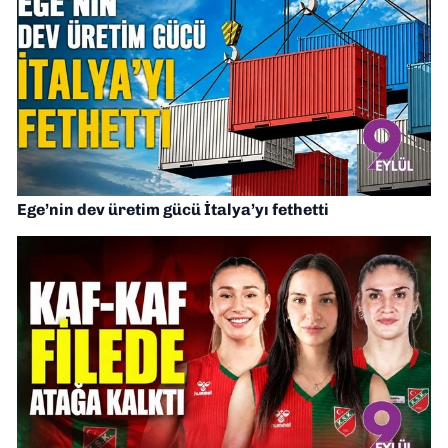
Ege’nin dev üretim gücü İtalya’yı fethetti