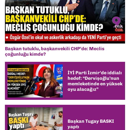
Başkan tutuklu, başkanvekili CHP’de: Meclis
çoğunluğu kimde?
İYİ Parti İzmir’de iddialı
hedef: “Dervişoğlu’nun
memleketinde en yüksek
oyu alacağız”
Başkan Tugay BASKI
yaptı