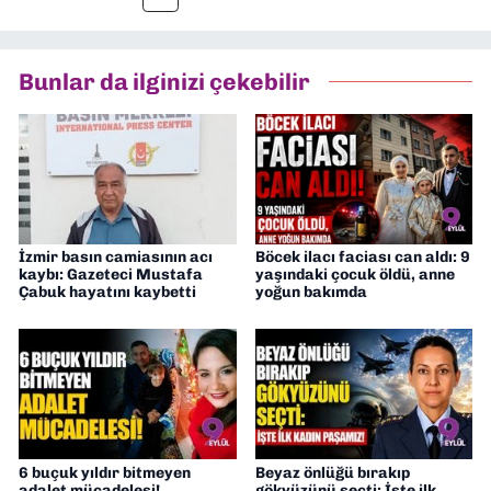
müdürü olarak görev yaptım. Ayrıca Yeni
Asır TV’de 7 yıl boyunca programlar
hazırlayıp sundum. Şu anda Dokuz Eylül
Bunlar da ilginizi çekebilir
Gazetesi'nde editörlük yapıyorum
İzmir basın camiasının acı
Böcek ilacı faciası can aldı: 9
kaybı: Gazeteci Mustafa
yaşındaki çocuk öldü, anne
Çabuk hayatını kaybetti
yoğun bakımda
6 buçuk yıldır bitmeyen
Beyaz önlüğü bırakıp
adalet mücadelesi!
gökyüzünü seçti: İşte ilk