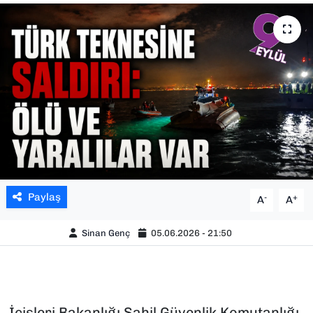
SAĞLIK
SPOR
TEKNOLOJİ
YAŞAM
YEREL YÖNETİMLER
Paylaş
-
+
A
A
Sinan Genç
05.06.2026 - 21:50
İçişleri Bakanlığı Sahil Güvenlik Komutanlığı,