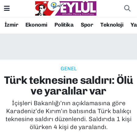
Resmi İlanlar
Konak Nöbetçi Eczaneler
İzmir
Ekonomi
Politika
Spor
Teknoloji
Y
BİLİM
Konak Hava Durumu
DÜNYA
Konak Trafik Yoğunluk Haritası
GENEL
EĞİTİM
Süper Lig Puan Durumu ve Fikstür
Türk teknesine saldırı: Ölü
EKONOMİ
Tüm Manşetler
ve yaralılar var
KÜLTÜR SANAT
Son Dakika Haberleri
İçişleri Bakanlığı’nın açıklamasına göre
Karadeniz’de Kırım’ın batısında Türk balıkçı
MAGAZİN
Haber Arşivi
teknesine saldırı düzenlendi. Saldırıda 1 kişi
ölürken 4 kişi de yaralandı.
POLİTİKA