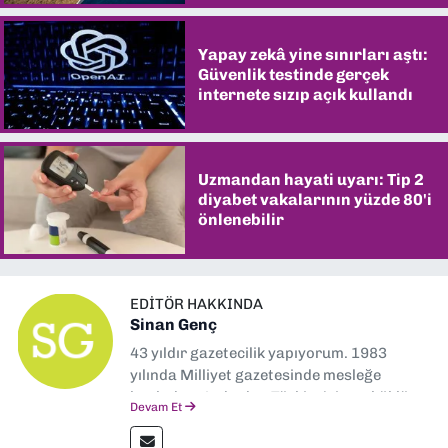
Yapay zekâ yine sınırları aştı:
Güvenlik testinde gerçek
internete sızıp açık kullandı
Uzmandan hayati uyarı: Tip 2
diyabet vakalarının yüzde 80'i
önlenebilir
EDITÖR HAKKINDA
Sinan Genç
43 yıldır gazetecilik yapıyorum. 1983
yılında Milliyet gazetesinde mesleğe
başladım. Ardından Türkiye’nin en köklü
Devam Et
gazetelerinden Yeni Asır’da 36 yıl boyunca
muhabir, editör, müdür yardımcısı ve spor