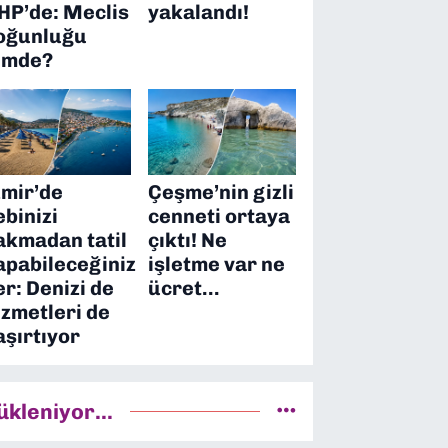
HP’de: Meclis
yakalandı!
oğunluğu
imde?
zmir’de
Çeşme’nin gizli
ebinizi
cenneti ortaya
akmadan tatil
çıktı! Ne
apabileceğiniz
işletme var ne
er: Denizi de
ücret…
izmetleri de
aşırtıyor
ükleniyor...