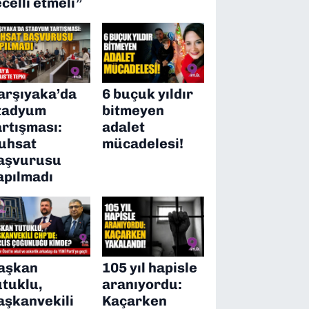
ecelli etmeli”
arşıyaka’da
6 buçuk yıldır
tadyum
bitmeyen
artışması:
adalet
uhsat
mücadelesi!
aşvurusu
apılmadı
aşkan
105 yıl hapisle
utuklu,
aranıyordu:
aşkanvekili
Kaçarken