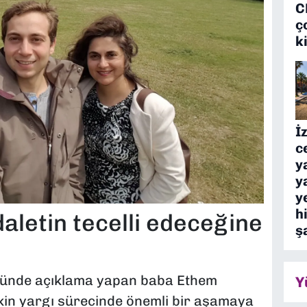
C
ç
k
İ
c
y
y
y
h
aletin tecelli edeceğine
ş
nünde açıklama yapan baba Ethem
Y
şkin yargı sürecinde önemli bir aşamaya