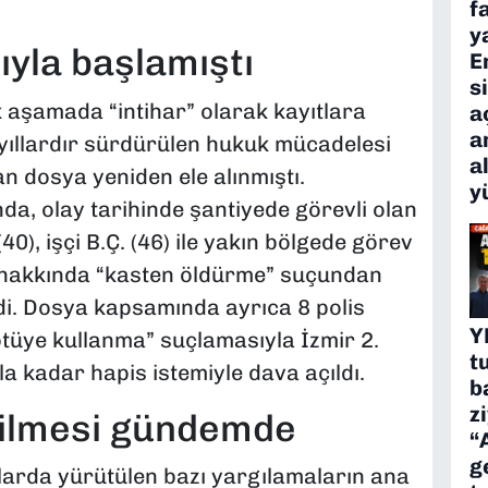
f
y
ıyla başlamıştı
E
s
 aşamada “intihar” olarak kayıtlara
a
a
 yıllardır sürdürülen hukuk mücadelesi
a
n dosya yeniden ele alınmıştı.
y
a, olay tarihinde şantiyede görevli olan
 (40), işçi B.Ç. (46) ile yakın bölgede görev
76) hakkında “kasten öldürme” suçundan
di. Dosya kapsamında ayrıca 8 polis
Y
üye kullanma” suçlamasıyla İzmir 2.
t
a kadar hapis istemiyle dava açıldı.
b
z
irilmesi gündemde
“
g
larda yürütülen bazı yargılamaların ana