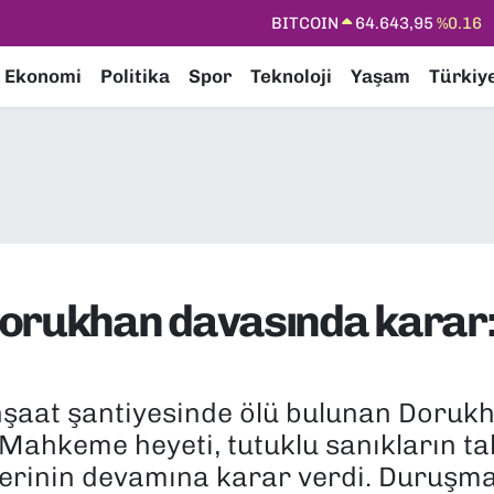
BITCOIN
64.643,95
%0.16
DOLAR
47,6006
%0.06
Ekonomi
Politika
Spor
Teknoloji
Yaşam
Türkiy
EURO
55,0250
%0.02
STERLİN
64,2398
%0.2
GRAM ALTIN
6500.87
%0.12
BİST100
13.799
%70
orukhan davasında karar: 
inşaat şantiyesinde ölü bulunan Doruk
hkeme heyeti, tutuklu sanıkların tahl
lerinin devamına karar verdi. Duruşma