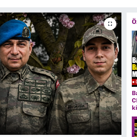
Ö
B
C
k