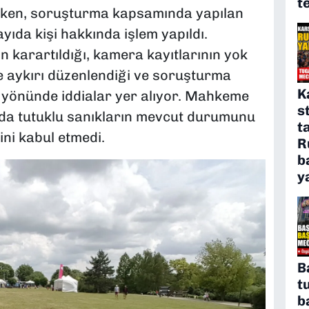
t
tilirken, soruşturma kapsamında yapılan
ıda kişi hakkında işlem yapıldı.
in karartıldığı, kamera kayıtlarının yok
ğe aykırı düzenlendiği ve soruşturma
K
i yönünde iddialar yer alıyor. Mahkeme
s
da tutuklu sanıkların mevcut durumunu
t
ini kabul etmedi.
R
b
y
B
t
b