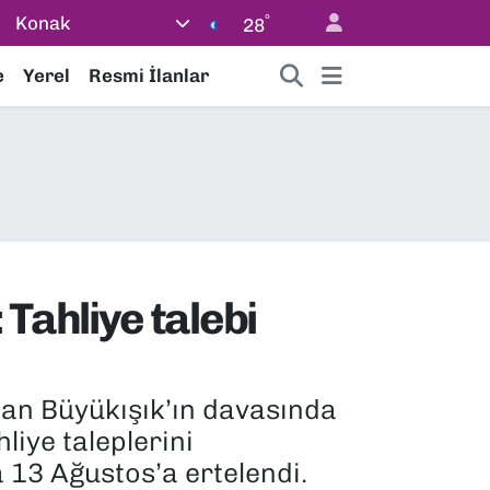
°
Konak
28
e
Yerel
Resmi İlanlar
Tahliye talebi
han Büyükışık’ın davasında
iye taleplerini
 13 Ağustos’a ertelendi.