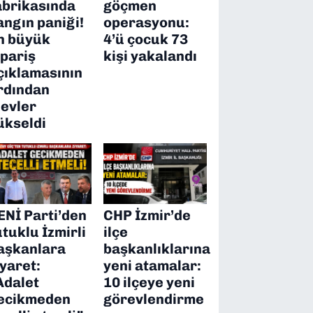
abrikasında
göçmen
angın paniği!
operasyonu:
n büyük
4’ü çocuk 73
ipariş
kişi yakalandı
çıklamasının
rdından
levler
ükseldi
ENİ Parti’den
CHP İzmir’de
utuklu İzmirli
ilçe
aşkanlara
başkanlıklarına
iyaret:
yeni atamalar:
Adalet
10 ilçeye yeni
ecikmeden
görevlendirme