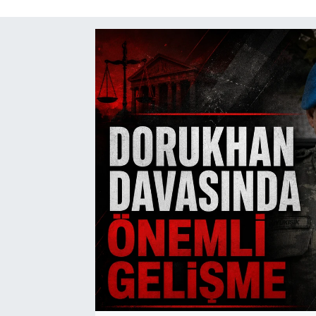
SAĞLIK
SPOR
TEKNOLOJİ
YAŞAM
YEREL YÖNETİMLER