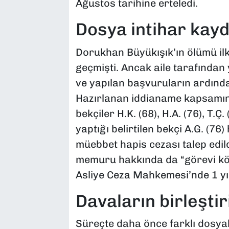
Ağustos tarihine erteledi.
Dosya intihar kayd
Dorukhan Büyükışık’ın ölümü ilk
geçmişti. Ancak aile tarafından
ve yapılan başvuruların ardında
Hazırlanan iddianame kapsamınd
bekçiler H.K. (68), H.A. (76), T.Ç.
yaptığı belirtilen bekçi A.G. (
müebbet hapis cezası talep edil
memuru hakkında da “görevi köt
Asliye Ceza Mahkemesi’nde 1 yıl
Davaların birleşt
Süreçte daha önce farklı dosya