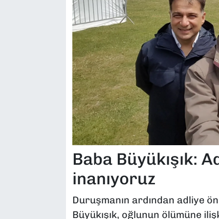
Baba Büyükışık: Ad
inanıyoruz
Duruşmanın ardından adliye ö
Büyükışık, oğlunun ölümüne ili