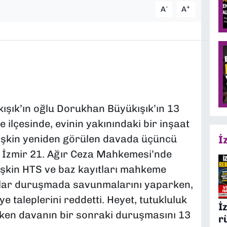
-
+
A
A
şık’ın oğlu Dorukhan Büyükışık’ın 13
 ilçesinde, evinin yakınındaki bir inşaat
lişkin yeniden görülen davada üçüncü
İ
i İzmir 21. Ağır Ceza Mahkemesi’nde
şkin HTS ve baz kayıtları mahkeme
klar duruşmada savunmalarını yaparken,
e taleplerini reddetti. Heyet, tutukluluk
İ
rken davanın bir sonraki duruşmasını 13
r