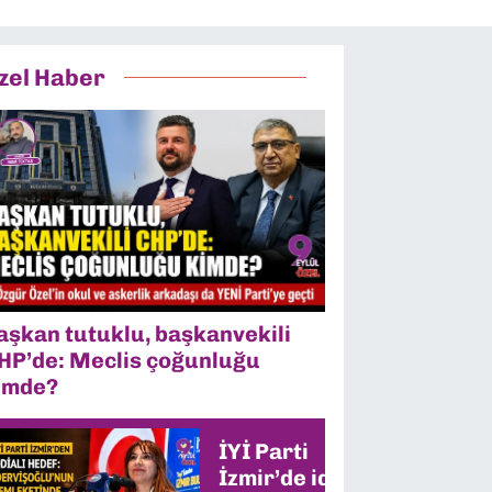
zel Haber
aşkan tutuklu, başkanvekili
HP’de: Meclis çoğunluğu
imde?
İYİ Parti
İzmir’de iddialı