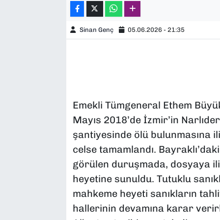
Sinan Genç
05.06.2026 - 21:35
Emekli Tümgeneral Ethem Büyükı
Mayıs 2018’de İzmir’in Narlıdere
şantiyesinde ölü bulunmasına i
celse tamamlandı. Bayraklı’dak
görülen duruşmada, dosyaya ili
heyetine sunuldu. Tutuklu sanı
mahkeme heyeti sanıkların tahliy
hallerinin devamına karar veri