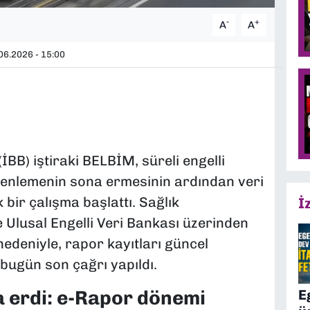
-
+
A
A
06.2026 - 15:00
İBB) iştiraki BELBİM, süreli engelli
üzenlemenin sona ermesinin ardından veri
 bir çalışma başlattı. Sağlık
İ
e Ulusal Engelli Veri Bankası üzerinden
edeniyle, rapor kayıtları güncel
bugün son çağrı yapıldı.
E
 erdi: e-Rapor dönemi