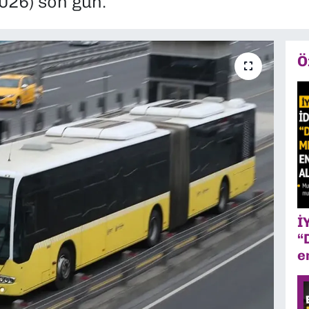
026) son gün.
Ö
İ
“
e