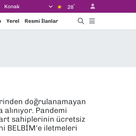
°
Konak
28
e
Yerel
Resmi İlanlar
üzerinden doğrulanamayan
ya alınıyor. Pandemi
rt sahiplerinin ücretsiz
ni BELBİM'e iletmeleri