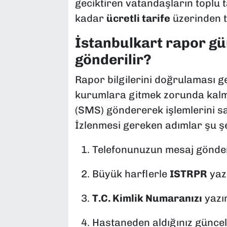
geciktiren vatandaşların toplu 
kadar
ücretli tarife
üzerinden t
İstanbulkart rapor gü
gönderilir?
Rapor bilgilerini doğrulaması ge
kurumlara gitmek zorunda kalm
(SMS) göndererek işlemlerini sa
İzlenmesi gereken adımlar şu şe
Telefonunuzun mesaj gönder
Büyük harflerle
ISTRPR
yazı
T.C. Kimlik Numaranızı
yazın
Hastaneden aldığınız günce