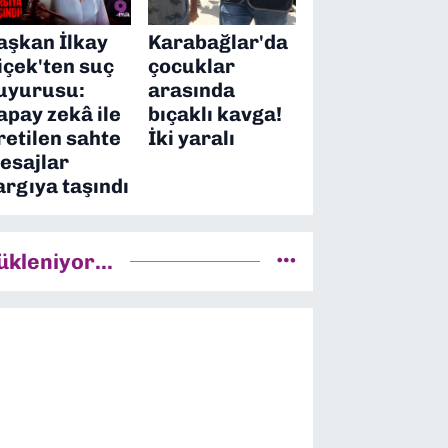
aşkan İlkay
Karabağlar'da
içek'ten suç
çocuklar
uyurusu:
arasında
apay zekâ ile
bıçaklı kavga!
retilen sahte
İki yaralı
esajlar
argıya taşındı
ükleniyor...