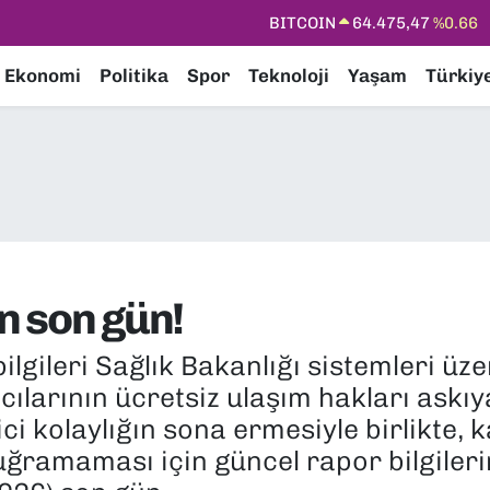
DOLAR
47,5986
%0.06
EURO
55,0700
%0.1
Ekonomi
Politika
Spor
Teknoloji
Yaşam
Türkiy
STERLİN
64,2438
%0.21
GRAM ALTIN
6518.23
%0.39
BİST100
13.703
%0
BITCOIN
64.475,47
%0.66
in son gün!
bilgileri Sağlık Bakanlığı sistemleri 
ıcılarının ücretsiz ulaşım hakları askı
 kolaylığın sona ermesiyle birlikte, ka
uğramaması için güncel rapor bilgileri