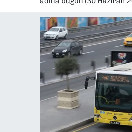
adına bugün (30 Haziran 2
SAĞLIK
SPOR
TEKNOLOJİ
YAŞAM
YEREL YÖNETİMLER