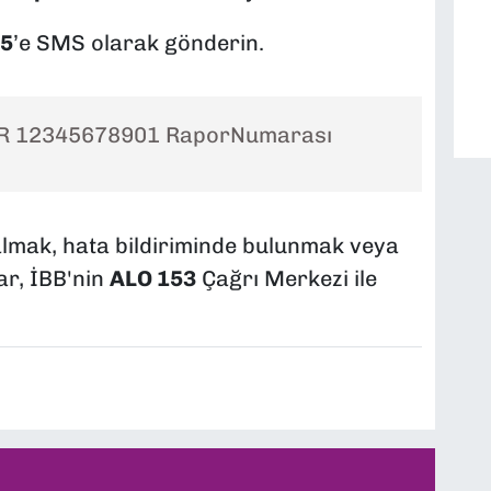
5
’e SMS olarak gönderin.
R 12345678901 RaporNumarası
almak, hata bildiriminde bulunmak veya
ar, İBB'nin
ALO 153
Çağrı Merkezi ile