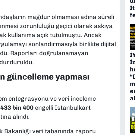
ü
İ
f
ndaşların mağdur olmaması adına süreli
lenmesi zorunluluğu geçici olarak askıya
rak kullanıma açık tutulmuştu. Ancak
gulamayı sonlandırmasıyla birlikte dijital
ldü. Raporları doğrulanamayan
İ
i durduruldu.
İ
h
nin güncelleme yapması
“
m
e
a
em entegrasyonu ve veri inceleme
m
433 bin 400
engelli İstanbulkart
ına alındı:
k Bakanlığı veri tabanında raporu