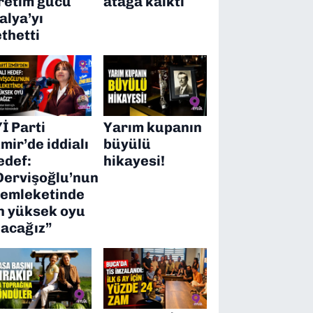
retim gücü
atağa kalktı
talya’yı
ethetti
Yİ Parti
Yarım kupanın
zmir’de iddialı
büyülü
edef:
hikayesi!
Dervişoğlu’nun
emleketinde
n yüksek oyu
lacağız”