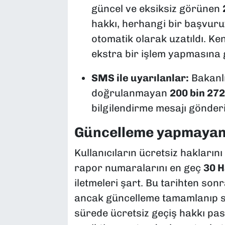
güncel ve eksiksiz görünen
hakkı, herhangi bir başvur
otomatik olarak uzatıldı. K
ekstra bir işlem yapmasına
SMS ile uyarılanlar:
Bakanlı
doğrulanmayan
200 bin 272
bilgilendirme mesajı gönderi
Güncelleme yapmayanla
Kullanıcıların ücretsiz haklarını
rapor numaralarını en geç
30 H
iletmeleri şart. Bu tarihten son
ancak güncelleme tamamlanıp 
sürede ücretsiz geçiş hakkı pas