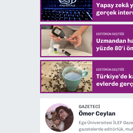
Yapay zekâ yi
gerçek intern
EDITÖRÜN SEÇTIĞI
Uzmandan hay
yüzde 80'i ön
EDITÖRÜN SEÇTIĞI
Türkiye'de k
evlerde gerç
GAZETECİ
Ömer Ceylan
Ege Üniversitesi İLEF Gaz
gazetelerde editörlük, muh