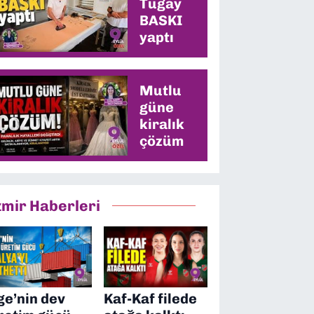
Tugay
BASKI
yaptı
Mutlu
güne
kiralık
çözüm
zmir Haberleri
ge’nin dev
Kaf-Kaf filede