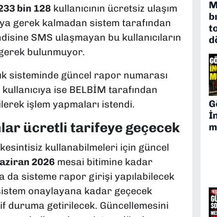
M
233 bin 128
kullanıcının ücretsiz ulaşım
b
uya gerek kalmadan sistem tarafından
t
endisine SMS ulaşmayan bu kullanıcıların
d
 gerek bulunmuyor.
k sisteminde güncel rapor numarası
kullanıcıya ise BELBİM tarafından
G
lerek işlem yapmaları istendi.
İ
r ücretli tarifeye geçecek
m
 kesintisiz kullanabilmeleri için güncel
aziran 2026
mesai bitimine kadar
ra da sisteme rapor girişi yapılabilecek
sistem onaylayana kadar geçecek
if duruma getirilecek. Güncellemesini