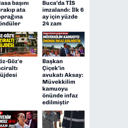
asa başını
Buca’da TİS
ırakıp ata
imzalandı: İlk 6
oprağına
ay için yüzde
öndüler
24 zam
öz-Göz'e
Başkan
nciraltı
Çiçek’in
üjdesi
avukatı Aksay:
Müvekkilim
kamuoyu
önünde infaz
edilmiştir