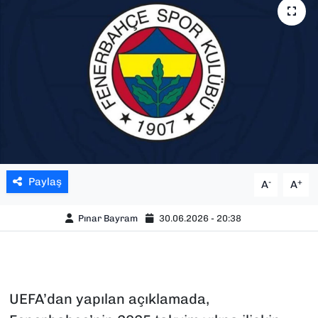
SAĞLIK
SPOR
TEKNOLOJİ
YAŞAM
YEREL YÖNETİMLER
Paylaş
-
+
A
A
Pınar Bayram
30.06.2026 - 20:38
UEFA’dan yapılan açıklamada,