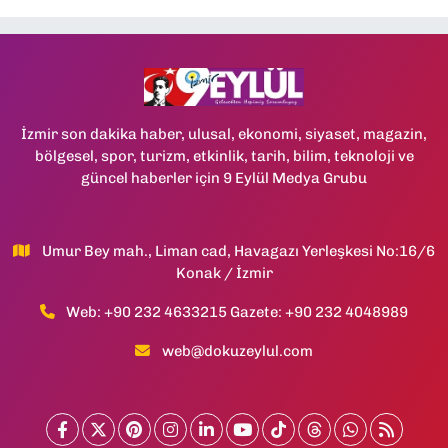
İzmir son dakika haber, ulusal, ekonomi, siyaset, magazin,
bölgesel, spor, turizm, etkinlik, tarih, bilim, teknoloji ve
güncel haberler için 9 Eylül Medya Grubu
Umur Bey mah., Liman cad, Havagazı Yerleşkesi No:16/6
Konak / İzmir
Web: +90 232 4633215 Gazete: +90 232 4048989
web@dokuzeylul.com