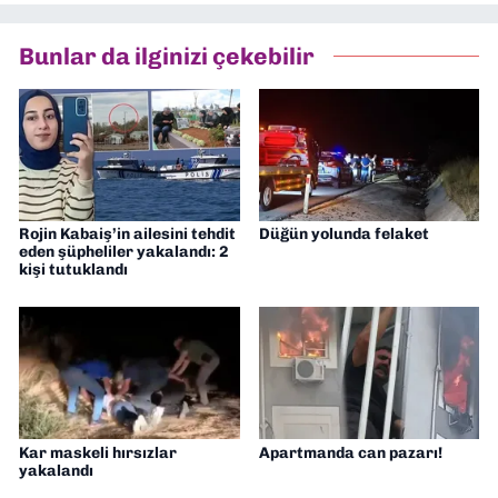
Bunlar da ilginizi çekebilir
Rojin Kabaiş’in ailesini tehdit
Düğün yolunda felaket
eden şüpheliler yakalandı: 2
kişi tutuklandı
Kar maskeli hırsızlar
Apartmanda can pazarı!
yakalandı