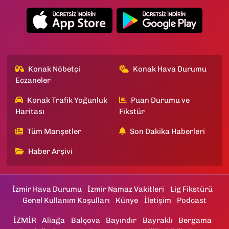
Konak Nöbetçi
Konak Hava Durumu
Eczaneler
Konak Trafik Yoğunluk
Puan Durumu ve
Haritası
Fikstür
Tüm Manşetler
Son Dakika Haberleri
Haber Arşivi
İzmir Hava Durumu
İzmir Namaz Vakitleri
Lig Fikstürü
Genel Kullanım Koşulları
Künye
İletişim
Podcast
İZMİR
Aliağa
Balçova
Bayındır
Bayraklı
Bergama