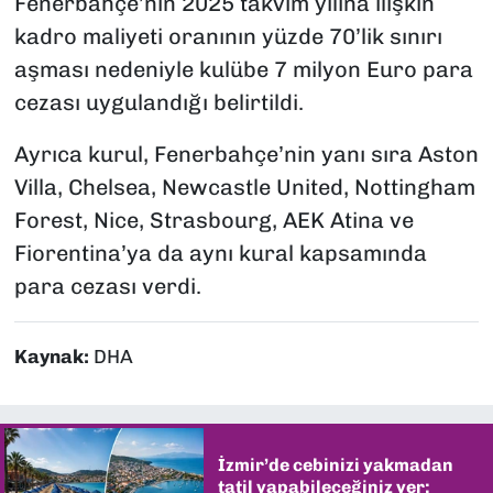
Fenerbahçe’nin 2025 takvim yılına ilişkin
kadro maliyeti oranının yüzde 70’lik sınırı
aşması nedeniyle kulübe 7 milyon Euro para
cezası uygulandığı belirtildi.
Ayrıca kurul, Fenerbahçe’nin yanı sıra Aston
Villa, Chelsea, Newcastle United, Nottingham
Forest, Nice, Strasbourg, AEK Atina ve
Fiorentina’ya da aynı kural kapsamında
para cezası verdi.
Kaynak:
DHA
İzmir’de cebinizi yakmadan
tatil yapabileceğiniz yer: