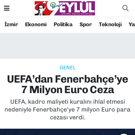
Resmi İlanlar
Konak Nöbetçi Eczaneler
İzmir
Ekonomi
Politika
Spor
Teknoloji
Y
BİLİM
Konak Hava Durumu
DÜNYA
Konak Trafik Yoğunluk Haritası
GENEL
EĞİTİM
Süper Lig Puan Durumu ve Fikstür
UEFA’dan Fenerbahçe’ye
EKONOMİ
Tüm Manşetler
7 Milyon Euro Ceza
KÜLTÜR SANAT
Son Dakika Haberleri
UEFA, kadro maliyeti kuralını ihlal etmesi
nedeniyle Fenerbahçe’ye 7 milyon Euro para
MAGAZİN
Haber Arşivi
cezası verdi.
POLİTİKA