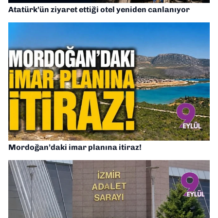
Atatürk’ün ziyaret ettiği otel yeniden canlanıyor
Mordoğan’daki imar planına itiraz!